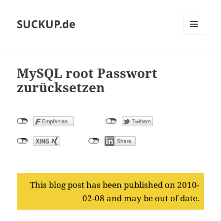
SUCKUP.de
MENU
AND
WIDGETS
MySQL root Passwort
zurücksetzen
This blog post has been published on 2010-
02-08 and may be out of date.