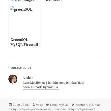
GreenSQL –
MySQL Firewall
PUBLISHED BY
voku
Lars Moelleken
| Ich bin root, ich darf das!
View all posts by voku
Posted
Author
Categories
Tags
2010-02-08
voku
Linux
,
MySQL
daemon
,
etc
,
mac-
on
mysql-root-passwort-vergessen
,
mac-osx-mysql-root-passwort
,