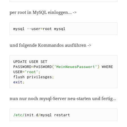
per root in MySQL einloggen… ->
mysql 
--
user
=
root mysql
und folgende Kommandos ausführen ->
UPDATE USER SET 
PASSWORD
=
PASSWORD
(
'MeinNeuesPasswort'
)
 WHERE 
USER
=
'root'
;
flush privilesges
;
exit
;
nun nur noch mysql-Server neu-starten und fertig…
/etc/
init
.
d
/
mysql restart