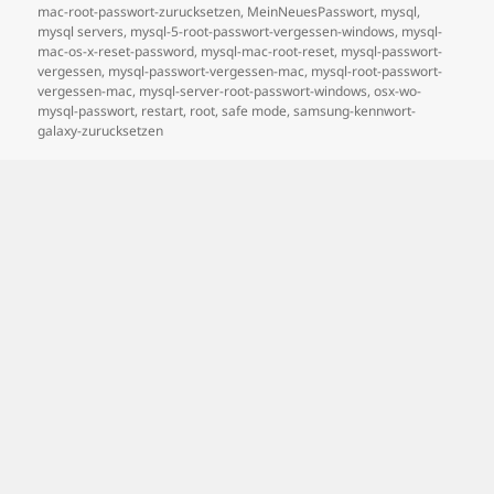
mac-root-passwort-zurucksetzen
,
MeinNeuesPasswort
,
mysql
,
mysql servers
,
mysql-5-root-passwort-vergessen-windows
,
mysql-
mac-os-x-reset-password
,
mysql-mac-root-reset
,
mysql-passwort-
vergessen
,
mysql-passwort-vergessen-mac
,
mysql-root-passwort-
vergessen-mac
,
mysql-server-root-passwort-windows
,
osx-wo-
mysql-passwort
,
restart
,
root
,
safe mode
,
samsung-kennwort-
galaxy-zurucksetzen