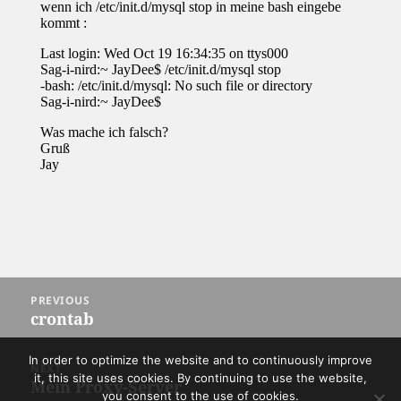
Post
PREVIOUS
navigation
crontab
Previous
post:
In order to optimize the website and to continuously improve
NEXT
it, this site uses cookies. By continuing to use the website,
Mein Proxy-Server
Next
you consent to the use of cookies.