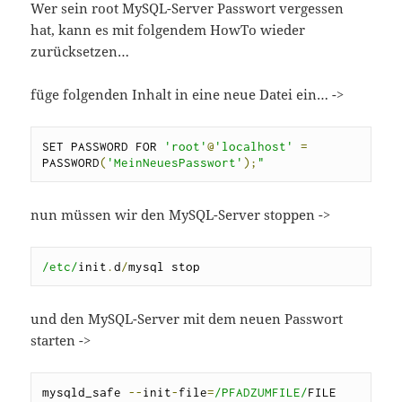
Wer sein root MySQL-Server Passwort vergessen
hat, kann es mit folgendem HowTo wieder
zurücksetzen…
füge folgenden Inhalt in eine neue Datei ein… ->
SET PASSWORD FOR 
'root'
@
'localhost'
=
PASSWORD
(
'MeinNeuesPasswort'
);
"
nun müssen wir den MySQL-Server stoppen ->
/etc/
init
.
d
/
mysql stop
und den MySQL-Server mit dem neuen Passwort
starten ->
mysqld_safe 
--
init
-
file
=
/PFADZUMFILE/
FILE