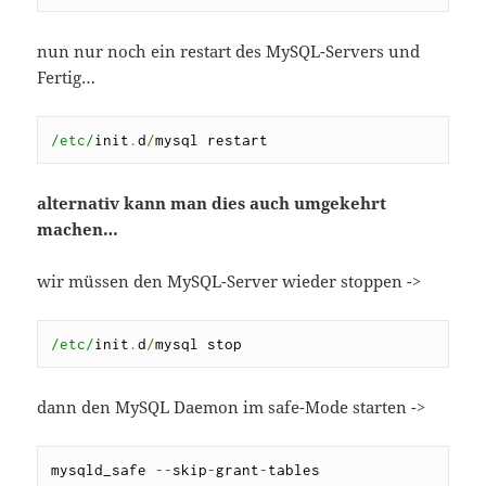
nun nur noch ein restart des MySQL-Servers und
Fertig…
/etc/
init
.
d
/
mysql restart
alternativ kann man dies auch umgekehrt
machen…
wir müssen den MySQL-Server wieder stoppen ->
/etc/
init
.
d
/
mysql stop
dann den MySQL Daemon im safe-Mode starten ->
mysqld_safe 
--
skip
-
grant
-
tables