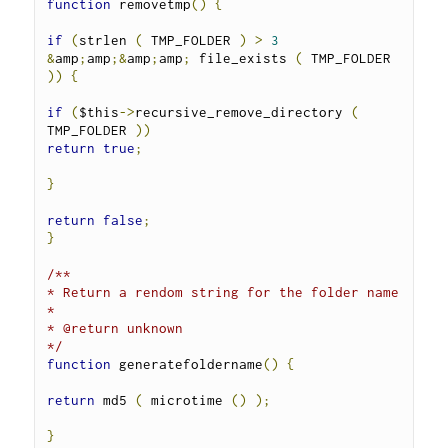
function
 removetmp
()
{
if
(
strlen 
(
 TMP_FOLDER 
)
>
3
&
amp
;
amp
;&
amp
;
amp
;
 file_exists 
(
 TMP_FOLDER 
))
{
if
(
$this
->
recursive_remove_directory 
(
TMP_FOLDER 
))
return
true
;
}
return
false
;
}
/**

* Return a rendom string for the folder name

*

* @return unknown

*/
function
 generatefoldername
()
{
return
 md5 
(
 microtime 
()
);
}