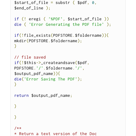
$start_of_file 
=
 substr 
(
 $pdf
,
0
,
$end_of_line 
);
if
(!
 eregi 
(
'%PDF'
,
 $start_of_file 
))
die
(
'Error Generating the PDF file'
);
if
(!
file_exists
(
PDFSTORE
.
$foldername
)){
mkdir
(
PDFSTORE
.
$foldername
);
}
// file saved
if
(!
$this
->
_createandsave
(
$pdf
,
PDFSTORE
.
'/'
.
$foldername
.
'/'
,
$output_pdf_name
)){
die
(
'Error Saving The PDF'
);
}
return
 $output_pdf_name
;
}
}
/**

* Return a text version of the Doc
