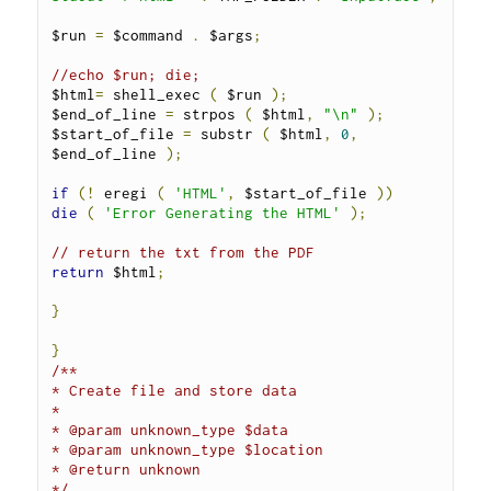
$run 
=
 $command 
.
 $args
;
//echo $run; die;
$html
=
 shell_exec 
(
 $run 
);
$end_of_line 
=
 strpos 
(
 $html
,
"\n"
);
$start_of_file 
=
 substr 
(
 $html
,
0
,
$end_of_line 
);
if
(!
 eregi 
(
'HTML'
,
 $start_of_file 
))
die
(
'Error Generating the HTML'
);
// return the txt from the PDF
return
 $html
;
}
}
/**

* Create file and store data

*

* @param unknown_type $data

* @param unknown_type $location

* @return unknown

*/