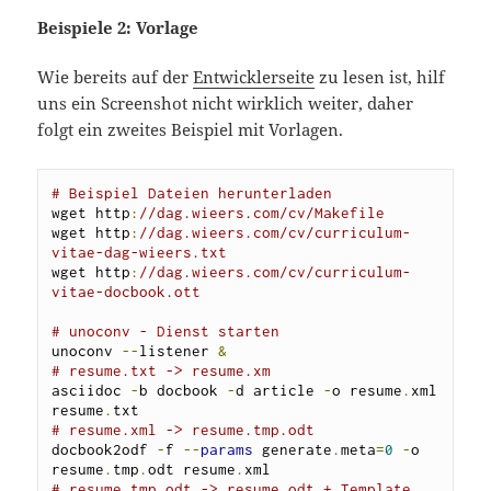
Beispiele 2: Vorlage
Wie bereits auf der
Entwicklerseite
zu lesen ist, hilf
uns ein Screenshot nicht wirklich weiter, daher
folgt ein zweites Beispiel mit Vorlagen.
# Beispiel Dateien herunterladen 
wget http
:
//dag.wieers.com/cv/Makefile
wget http
:
//dag.wieers.com/cv/curriculum-
vitae-dag-wieers.txt
wget http
:
//dag.wieers.com/cv/curriculum-
vitae-docbook.ott
# unoconv - Dienst starten
unoconv 
--
listener 
&
# resume.txt -> resume.xm
asciidoc 
-
b docbook 
-
d article 
-
o resume
.
xml 
resume
.
# resume.xml -> resume.tmp.odt
docbook2odf 
-
f 
--
params
 generate
.
meta
=
0
-
o 
resume
.
tmp
.
odt resume
.
# resume.tmp.odt -> resume.odt + Template