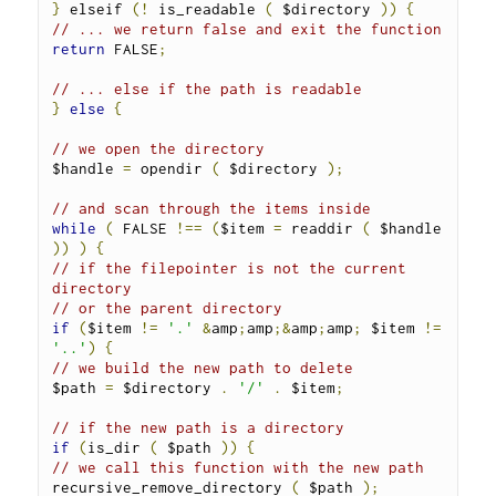
}
 elseif 
(!
 is_readable 
(
 $directory 
))
{
// ... we return false and exit the function
return
 FALSE
;
// ... else if the path is readable
}
else
{
// we open the directory
$handle 
=
 opendir 
(
 $directory 
);
// and scan through the items inside
while
(
 FALSE 
!==
(
$item 
=
 readdir 
(
 $handle 
))
)
{
// if the filepointer is not the current 
directory
// or the parent directory
if
(
$item 
!=
'.'
&
amp
;
amp
;&
amp
;
amp
;
 $item 
!=
'..'
)
{
// we build the new path to delete
$path 
=
 $directory 
.
'/'
.
 $item
;
// if the new path is a directory
if
(
is_dir 
(
 $path 
))
{
// we call this function with the new path
recursive_remove_directory 
(
 $path 
);