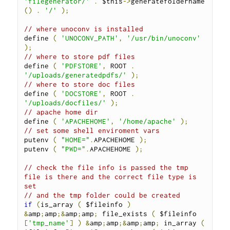
'filegenerator/'
.
 $this
->
generatefoldername 
()
.
'/'
);
// where unoconv is installed
define 
(
'UNOCONV_PATH'
,
'/usr/bin/unoconv'
);
// where to store pdf files
define 
(
'PDFSTORE'
,
 ROOT 
.
'/uploads/generatedpdfs/'
);
// where to store doc files
define 
(
'DOCSTORE'
,
 ROOT 
.
'/uploads/docfiles/'
);
// apache home dir
define 
(
'APACHEHOME'
,
'/home/apache'
);
// set some shell enviroment vars
putenv 
(
"HOME="
.
APACHEHOME 
);
putenv 
(
"PWD="
.
APACHEHOME 
);
// check the file info is passed the tmp 
file is there and the correct file type is 
set
// and the tmp folder could be created
if
(
is_array 
(
 $fileinfo 
)
&
amp
;
amp
;&
amp
;
amp
;
 file_exists 
(
 $fileinfo 
[
'tmp_name'
]
)
&
amp
;
amp
;&
amp
;
amp
;
 in_array 
(