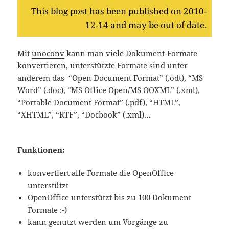
This blog post has been published on 2010-
12-14 and may be out of date.
Mit
unoconv
kann man viele Dokument-Formate
konvertieren, unterstützte Formate sind unter
anderem das “Open Document Format” (.odt), “MS
Word” (.doc), “MS Office Open/MS OOXML” (.xml),
“Portable Document Format” (.pdf), “HTML”,
“XHTML”, “RTF”, “Docbook” (.xml)…
Funktionen:
konvertiert alle Formate die OpenOffice
unterstützt
OpenOffice unterstützt bis zu 100 Dokument
Formate :-)
kann genutzt werden um Vorgänge zu