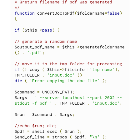
* @return filename if pdf was generated

*/
function
 convertDocToPdf
(
$foldername
=
false
)
{
if
(
$this
->
pass
)
{
// generate a random name
$output_pdf_name 
=
 $this
->
generatefoldername 
()
.
'.pdf'
;
// move it to the tmp folder for processing
if
(!
 copy 
(
 $this
->
fileinfo 
[
'tmp_name'
],
TMP_FOLDER 
.
'input.doc'
))
die
(
'Error copying the doc file'
);
$command 
=
 UNOCONV_PATH
;
$args 
=
' --server localhost --port 2002 --
stdout -f pdf '
.
 TMP_FOLDER 
.
'input.doc'
;
$run 
=
 $command 
.
 $args
;
//echo $run; die;
$pdf 
=
 shell_exec 
(
 $run 
);
$end_of_line 
=
 strpos 
(
 $pdf
,
"\n"
);