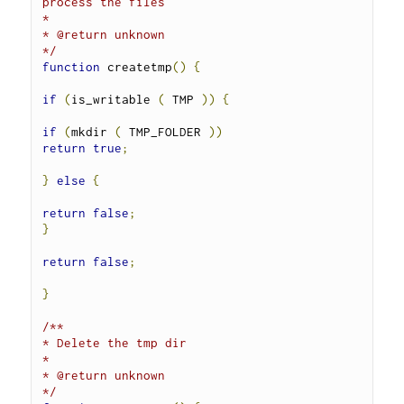
process the files

*

* @return unknown

*/
function
 createtmp
()
{
if
(
is_writable 
(
 TMP 
))
{
if
(
mkdir 
(
 TMP_FOLDER 
))
return
true
;
}
else
{
return
false
;
}
return
false
;
}
/**

* Delete the tmp dir

*

* @return unknown

*/