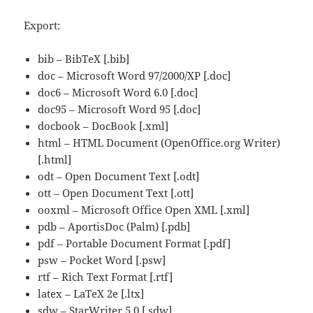
Export:
bib – BibTeX [.bib]
doc – Microsoft Word 97/2000/XP [.doc]
doc6 – Microsoft Word 6.0 [.doc]
doc95 – Microsoft Word 95 [.doc]
docbook – DocBook [.xml]
html – HTML Document (OpenOffice.org Writer)
[.html]
odt – Open Document Text [.odt]
ott – Open Document Text [.ott]
ooxml – Microsoft Office Open XML [.xml]
pdb – AportisDoc (Palm) [.pdb]
pdf – Portable Document Format [.pdf]
psw – Pocket Word [.psw]
rtf – Rich Text Format [.rtf]
latex – LaTeX 2e [.ltx]
sdw – StarWriter 5.0 [.sdw]