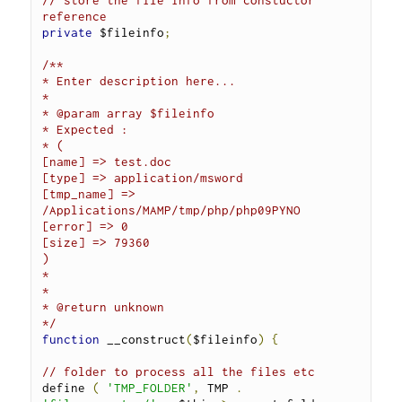
reference
private
 $fileinfo
;
/**

* Enter description here...

*

* @param array $fileinfo

* Expected :

* (

[name] => test.doc

[type] => application/msword

[tmp_name] => 
/Applications/MAMP/tmp/php/php09PYNO

[error] => 0

[size] => 79360

)

*

*

* @return unknown

*/
function
 __construct
(
$fileinfo
)
{
// folder to process all the files etc
define 
(
'TMP_FOLDER'
,
 TMP 
.