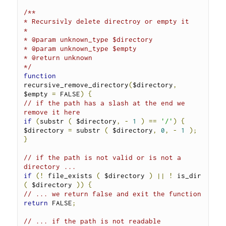
/**

* Recursivly delete directroy or empty it

*

* @param unknown_type $directory

* @param unknown_type $empty

* @return unknown

*/
function
recursive_remove_directory
(
$directory
,
$empty 
=
 FALSE
)
{
// if the path has a slash at the end we 
remove it here
if
(
substr 
(
 $directory
,
-
1
)
==
'/'
)
{
$directory 
=
 substr 
(
 $directory
,
0
,
-
1
);
}
// if the path is not valid or is not a 
directory ...
if
(!
 file_exists 
(
 $directory 
)
||
!
 is_dir 
(
 $directory 
))
{
// ... we return false and exit the function
return
 FALSE
;
// ... if the path is not readable