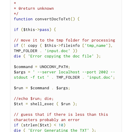
*

* @return unknown

*/
function
 convertDocToTxt
()
{
if
(
$this
->
pass
)
{
// move it to the tmp folder for processing
if
(!
 copy 
(
 $this
->
fileinfo 
[
'tmp_name'
],
TMP_FOLDER 
.
'input.doc'
))
die
(
'Error copying the doc file'
);
$command 
=
 UNOCONV_PATH
;
$args 
=
' --server localhost --port 2002 --
stdout -f txt '
.
 TMP_FOLDER 
.
'input.doc'
;
$run 
=
 $command 
.
 $args
;
//echo $run; die;
$txt 
=
 shell_exec 
(
 $run 
);
// guess that if there is less than this 
characters probably an error
if
(
strlen
(
$txt
)
<
10
)
die
(
'Error Generating the TXT'
);