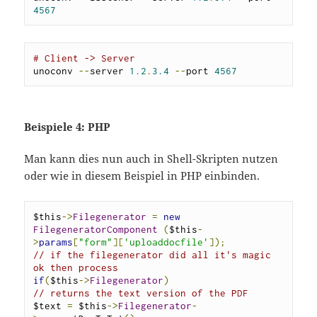
4567
# Client -> Server 
unoconv 
--
server 
1.2
.
3.4
--
port 
4567
Beispiele 4: PHP
Man kann dies nun auch in Shell-Skripten nutzen
oder wie in diesem Beispiel in PHP einbinden.
$this
->
Filegenerator
=
new
FilegeneratorComponent
(
$this
-
>
params
[
"form"
][
'uploaddocfile'
]);
// if the filegenerator did all it's magic 
ok then process
if
(
$this
->
Filegenerator
)
// returns the text version of the PDF
$text 
=
 $this
->
Filegenerator
-