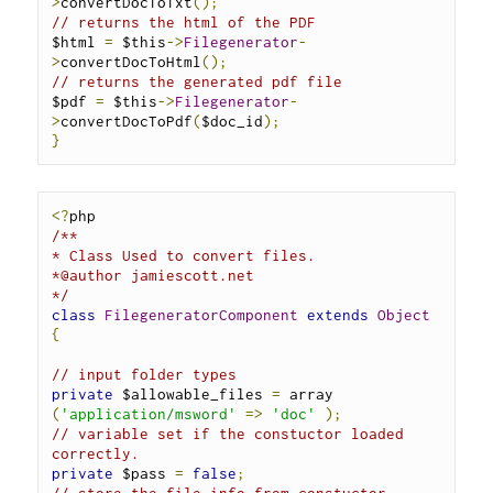
>
convertDocToTxt
();
// returns the html of the PDF
$html 
=
 $this
->
Filegenerator
-
>
convertDocToHtml
();
// returns the generated pdf file
$pdf 
=
 $this
->
Filegenerator
-
>
convertDocToPdf
(
$doc_id
);
}
<?
/**

* Class Used to convert files.

*@author jamiescott.net

*/
class
FilegeneratorComponent
extends
Object
{
// input folder types
private
 $allowable_files 
=
 array 
(
'application/msword'
=>
'doc'
);
// variable set if the constuctor loaded 
correctly.
private
 $pass 
=
false
;
// store the file info from constuctor 