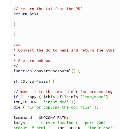
// return the txt from the PDF
return
 $txt
;
}
}
/**

* Convert the do to heml and return the html

*

* @return unknown

*/
function
 convertDocToHtml
()
{
if
(
$this
->
pass
)
{
// move it to the tmp folder for processing
if
(!
 copy 
(
 $this
->
fileinfo 
[
'tmp_name'
],
TMP_FOLDER 
.
'input.doc'
))
die
(
'Error copying the doc file'
);
$command 
=
 UNOCONV_PATH
;
$args 
=
' --server localhost --port 2002 --
stdout -f html '
.
 TMP_FOLDER 
.
'input.doc'
;