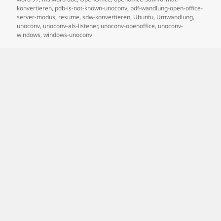
konvertieren
,
pdb-is-not-known-unoconv
,
pdf-wandlung-open-office-
server-modus
,
resume
,
sdw-konvertieren
,
Ubuntu
,
Umwandlung
,
unoconv
,
unoconv-als-listener
,
unoconv-openoffice
,
unoconv-
windows
,
windows-unoconv