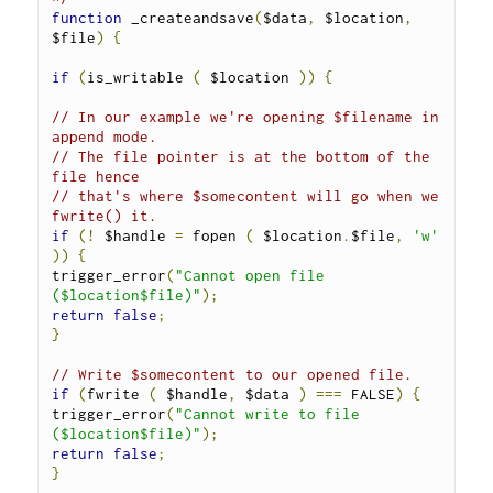
function
 _createandsave
(
$data
,
 $location
,
$file
)
{
if
(
is_writable 
(
 $location 
))
{
// In our example we're opening $filename in 
append mode.
// The file pointer is at the bottom of the 
file hence
// that's where $somecontent will go when we 
fwrite() it.
if
(!
 $handle 
=
 fopen 
(
 $location
.
$file
,
'w'
))
{
trigger_error
(
"Cannot open file 
($location$file)"
);
return
false
;
}
// Write $somecontent to our opened file.
if
(
fwrite 
(
 $handle
,
 $data 
)
===
 FALSE
)
{
trigger_error
(
"Cannot write to file 
($location$file)"
);
return
false
;
}