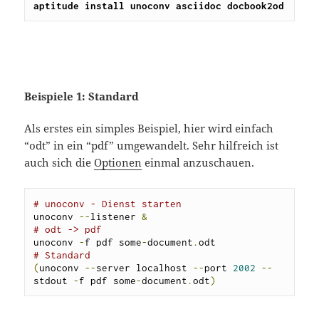
aptitude install unoconv asciidoc docbook2od
Beispiele 1: Standard
Als erstes ein simples Beispiel, hier wird einfach
“odt” in ein “pdf” umgewandelt. Sehr hilfreich ist
auch sich die
Optionen
einmal anzuschauen.
# unoconv - Dienst starten
unoconv 
--
listener 
&
# odt -> pdf 
unoconv 
-
f pdf some
-
document
.
# Standard 
(
unoconv 
--
server localhost 
--
port 
2002
--
stdout 
-
f pdf some
-
document
.
odt
)