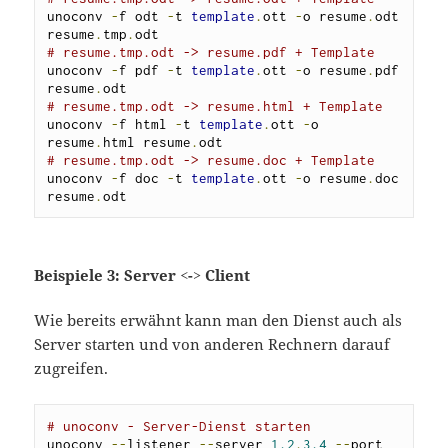
unoconv 
-
f odt 
-
t 
template
.
ott 
-
o resume
.
odt 
resume
.
tmp
.
# resume.tmp.odt -> resume.pdf + Template
unoconv 
-
f pdf 
-
t 
template
.
ott 
-
o resume
.
pdf 
resume
.
# resume.tmp.odt -> resume.html + Template
unoconv 
-
f html 
-
t 
template
.
ott 
-
o 
resume
.
html resume
.
# resume.tmp.odt -> resume.doc + Template
unoconv 
-
f doc 
-
t 
template
.
ott 
-
o resume
.
doc 
resume
.
odt
Beispiele 3: Server <-> Client
Wie bereits erwähnt kann man den Dienst auch als
Server starten und von anderen Rechnern darauf
zugreifen.
# unoconv - Server-Dienst starten
unoconv 
--
listener 
--
server 
1.2
.
3.4
--
port 