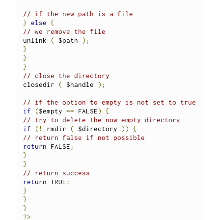
// if the new path is a file
}
else
{
// we remove the file
unlink 
(
 $path 
);
}
}
}
// close the directory
closedir 
(
 $handle 
);
// if the option to empty is not set to true
if
(
$empty 
==
 FALSE
)
{
// try to delete the now empty directory
if
(!
 rmdir 
(
 $directory 
))
{
// return false if not possible
return
 FALSE
;
}
}
// return success
return
 TRUE
;
}
}
}
?>