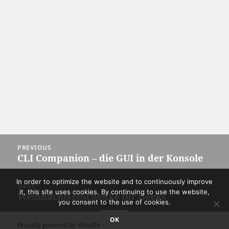
Post
PREVIOUS
navigation
CLI Companion – die GUI in der Konsole
Previous
post:
In order to optimize the website and to continuously improve
NEXT
it, this site uses cookies. By continuing to use the website,
Weihnachtsgeschenke für Geeks
Next
you consent to the use of cookies.
post:
OK
Proudly powered by WordPress