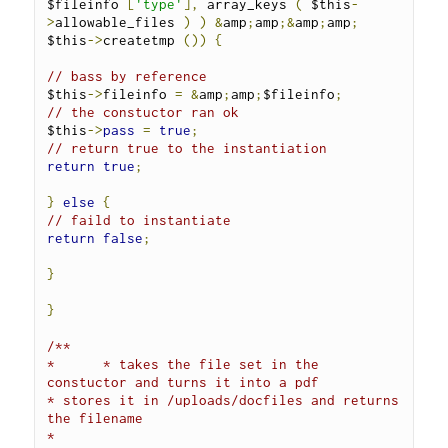
$fileinfo 
[
'type'
],
 array_keys 
(
 $this
-
>
allowable_files 
)
)
&
amp
;
amp
;&
amp
;
amp
;
$this
->
createtmp 
())
{
// bass by reference
$this
->
fileinfo 
=
&
amp
;
amp
;
$fileinfo
;
// the constuctor ran ok
$this
->
pass
=
true
;
// return true to the instantiation
return
true
;
}
else
{
// faild to instantiate
return
false
;
}
}
/**

*      * takes the file set in the 
constuctor and turns it into a pdf

* stores it in /uploads/docfiles and returns 
the filename

*
