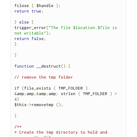
fclose 
(
 $handle 
);
return
true
;
}
else
{
trigger_error
(
"The file $location.$file is 
not writable"
);
return
false
;
}
}
function
 __destruct
()
{
// remove the tmp folder
if
(
file_exists 
(
 TMP_FOLDER 
)
&
amp
;
amp
;&
amp
;
amp
;
 strlen 
(
 TMP_FOLDER 
)
>
4
)
$this
->
removetmp 
();
}
/**

* Create the tmp directory to hold and 