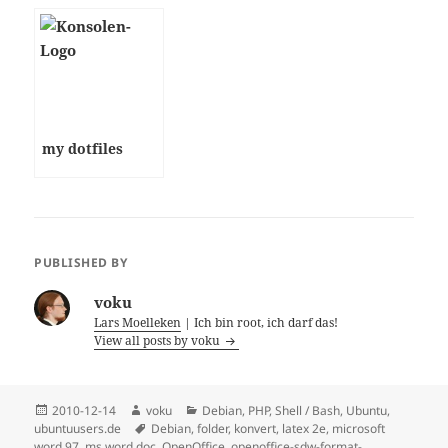
unter Debian /
Paketsuche
Ubuntu
my dotfiles
PUBLISHED BY
voku
Lars Moelleken
| Ich bin root, ich darf das!
View all posts by voku
Posted
Author
Categories
2010-12-14
voku
Debian
,
PHP
,
Shell / Bash
,
Ubuntu
,
on
Tags
ubuntuusers.de
Debian
,
folder
,
konvert
,
latex 2e
,
microsoft
word 97
,
ms word doc
,
OpenOffice
,
openoffice-sdw-format-