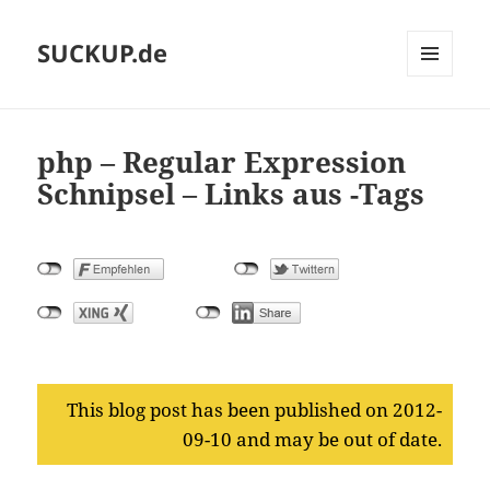
SUCKUP.de
MENU
AND
WIDGETS
php – Regular Expression
Schnipsel – Links aus
-Tags
This blog post has been published on 2012-
09-10 and may be out of date.