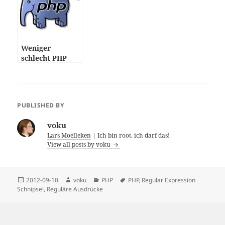
Weniger
schlecht PHP
programmieren
PUBLISHED BY
voku
Lars Moelleken
| Ich bin root, ich darf das!
View all posts by voku
Posted
Author
Categories
Tags
2012-09-10
voku
PHP
PHP
,
Regular Expression
on
Schnipsel
,
Reguläre Ausdrücke