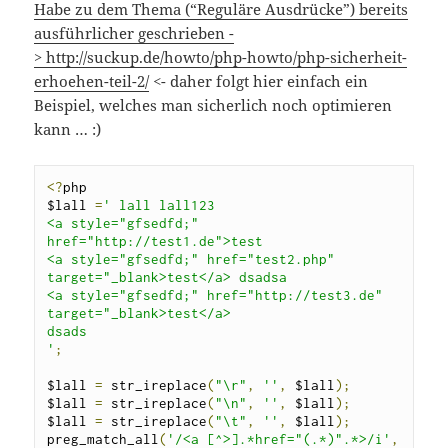
Habe zu dem Thema (“Reguläre Ausdrücke”) bereits
ausführlicher geschrieben -
>
http://suckup.de/howto/php-howto/php-sicherheit-
erhoehen-teil-2/
<- daher folgt hier einfach ein
Beispiel, welches man sicherlich noch optimieren
kann … :)
<?
php

$lall 
=
' lall lall123

<a style="gfsedfd;" 
href="http://test1.de">test

<a style="gfsedfd;" href="test2.php" 
target="_blank>test</a> dsadsa

<a style="gfsedfd;" href="http://test3.de" 
target="_blank>test</a>

dsads

'
;
$lall 
=
 str_ireplace
(
"\r"
,
''
,
 $lall
);
$lall 
=
 str_ireplace
(
"\n"
,
''
,
 $lall
);
$lall 
=
 str_ireplace
(
"\t"
,
''
,
 $lall
);
preg_match_all
(
'/<a [^>].*href="(.*)".*>/i'
,