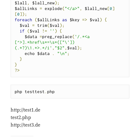
$lall
,
 $lall_new
);
$allLinks 
=
 explode
(
"</a>"
,
 $lall_new
[
0
]
[
0
]);
foreach
(
$allLinks 
as
 $key 
=>
 $val
)
{
  $val 
=
 trim
(
$val
);
if
(
$val 
!=
''
)
{
    $data 
=
preg_replace
(
'/.*<a 
[^>].*href\s*=\s*(["\'])
(.*?)\1.*>.*/i'
,
"$2"
,
$val
);
    echo $data 
.
"\n"
;
}
}
?>
php testtest
.
php
http://test1.de
test2.php
http://test3.de