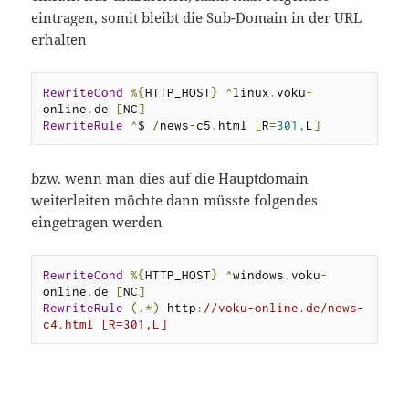
eintragen, somit bleibt die Sub-Domain in der URL
erhalten
RewriteCond
%{
HTTP_HOST
}
^
linux
.
voku
-
online
.
de 
[
NC
]
RewriteRule
^
$ 
/
news
-
c5
.
html 
[
R
=
301
,
L
]
bzw. wenn man dies auf die Hauptdomain
weiterleiten möchte dann müsste folgendes
eingetragen werden
RewriteCond
%{
HTTP_HOST
}
^
windows
.
voku
-
online
.
de 
[
NC
]
RewriteRule
(.*)
 http
:
//voku-online.de/news-
c4.html [R=301,L]