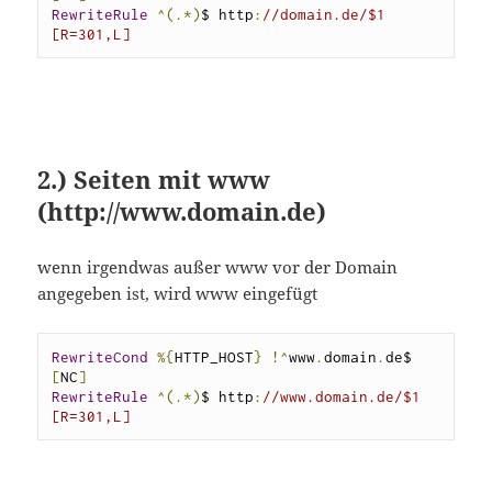
RewriteRule
^(.*)
$ http
:
//domain.de/$1 
[R=301,L]
2.) Seiten mit www
(http://www.domain.de)
wenn irgendwas außer www vor der Domain
angegeben ist, wird www eingefügt
RewriteCond
%{
HTTP_HOST
}
!^
www
.
domain
.
de$ 
[
NC
]
RewriteRule
^(.*)
$ http
:
//www.domain.de/$1 
[R=301,L]