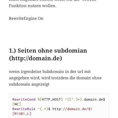
Funktion nutzen wollen.
RewriteEngine On
1.) Seiten ohne subdomian
(http://domain.de)
wenn irgendeine Subdomain in der url mit
angegeben wird, wird trotzdem die domain ohne
subdomain angezeigt
RewriteCond
%{
HTTP_HOST
}
^([^.]+).
domain
.
de$ 
[
NC
]
RewriteRule
^(.*)
$ http
:
//domain.de/$1 
[R=301,L]