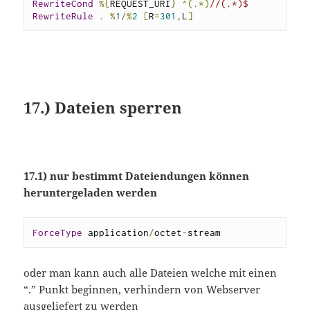
RewriteCond
%{
REQUEST_URI
}
^(.*)
//(.*)$
RewriteRule
.
%
1
/%
2
[
R
=
301
,
L
]
17.) Dateien sperren
17.1) nur bestimmt Dateiendungen können
heruntergeladen werden
ForceType
 application
/
octet
-
stream
oder man kann auch alle Dateien welche mit einen
“.” Punkt beginnen, verhindern von Webserver
ausgeliefert zu werden