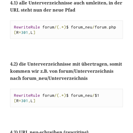
4.1) alle Unterverzeichnisse auch umleiten, in der
URL steht nun der neue Pfad
RewriteRule
 forum
/(.*)
$ forum_neu
/
forum
.
php 
[
R
=
301
,
L
]
4.2) die Unterverzeichnisse mit übertragen, somit
kommen wir z.B. von forum/Unterverzeichnis
nach forum_neu/Unterverzeichnis
RewriteRule
 forum
/(.*)
$ forum_neu
/
$1 
[
R
=
301
,
L
]
4.3) URL neu-schreiben (rewriting)