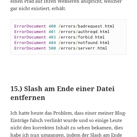
einen Pfad auf Ihren Webseren anspricht, welcher
gar nicht existiert, erhält.
ErrorDocument
400
/
errors
/
badrequest
.
ErrorDocument
401
/
errors
/
authreqd
.
ErrorDocument
403
/
errors
/
forbid
.
ErrorDocument
404
/
errors
/
notfound
.
ErrorDocument
500
/
errors
/
serverr
.
html
15.) Slash am Ende einer Datei
entfernen
Ich hatte heute das Problem, dass einer meiner Blog-
Einträge falsch verlinkt wurde und so einige Leute
nicht den korrekten Inhalt zu sehen bekamen, dies
habe ich nun umgangen, indem der Slash am Ende