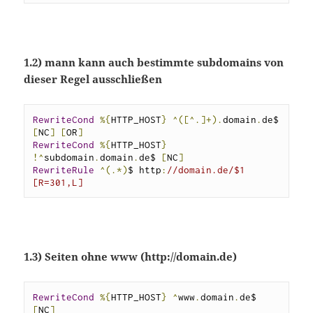
1.2) mann kann auch bestimmte subdomains von
dieser Regel ausschließen
RewriteCond
%{
HTTP_HOST
}
^([^.]+).
domain
.
de$ 
[
NC
]
[
OR
]
RewriteCond
%{
HTTP_HOST
}
!^
subdomain
.
domain
.
de$ 
[
NC
]
RewriteRule
^(.*)
$ http
:
//domain.de/$1 
[R=301,L]
1.3) Seiten ohne www (http://domain.de)
RewriteCond
%{
HTTP_HOST
}
^
www
.
domain
.
de$ 
[
NC
]