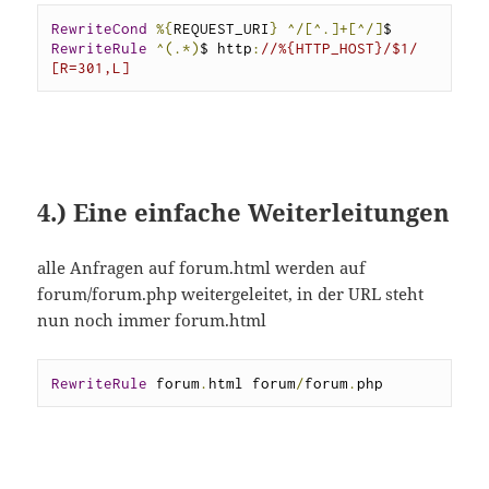
RewriteCond
%{
REQUEST_URI
}
^/[^.]+[^/]
RewriteRule
^(.*)
$ http
:
//%{HTTP_HOST}/$1/ 
[R=301,L]
4.) Eine einfache Weiterleitungen
alle Anfragen auf forum.html werden auf
forum/forum.php weitergeleitet, in der URL steht
nun noch immer forum.html
RewriteRule
 forum
.
html forum
/
forum
.
php