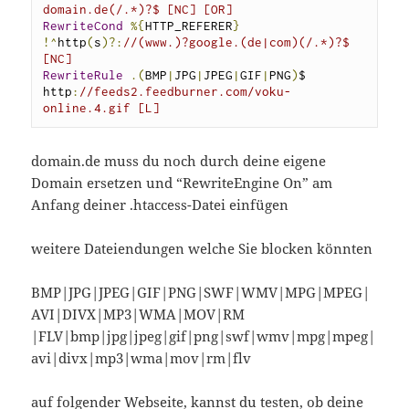
domain.de(/.*)?$ [NC] [OR]
RewriteCond
%{
HTTP_REFERER
}
!^
http
(
s
)?:
//(www.)?google.(de|com)(/.*)?$ 
[NC]
RewriteRule
.(
BMP
|
JPG
|
JPEG
|
GIF
|
PNG
)
$ 
http
:
//feeds2.feedburner.com/voku-
online.4.gif [L]
domain.de muss du noch durch deine eigene
Domain ersetzen und “RewriteEngine On” am
Anfang deiner .htaccess-Datei einfügen
weitere Dateiendungen welche Sie blocken könnten
BMP|JPG|JPEG|GIF|PNG|SWF|WMV|MPG|MPEG|
AVI|DIVX|MP3|WMA|MOV|RM
|FLV|bmp|jpg|jpeg|gif|png|swf|wmv|mpg|mpeg|
avi|divx|mp3|wma|mov|rm|flv
auf folgender Webseite, kannst du testen, ob deine