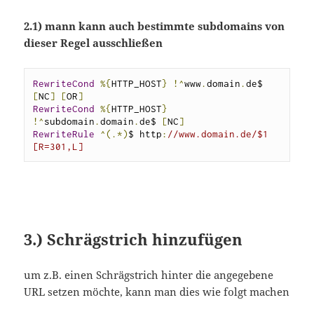
2.1) mann kann auch bestimmte subdomains von
dieser Regel ausschließen
RewriteCond
%{
HTTP_HOST
}
!^
www
.
domain
.
de$ 
[
NC
]
[
OR
]
RewriteCond
%{
HTTP_HOST
}
!^
subdomain
.
domain
.
de$ 
[
NC
]
RewriteRule
^(.*)
$ http
:
//www.domain.de/$1 
[R=301,L]
3.) Schrägstrich hinzufügen
um z.B. einen Schrägstrich hinter die angegebene
URL setzen möchte, kann man dies wie folgt machen