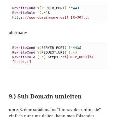
RewriteCond
%{
SERVER_PORT
}
!=
443
RewriteRule
^(.*)
$ 
https
:
//www.domainname.de$1 [R=301,L]
alternativ
RewriteCond
%{
SERVER_PORT
}
!^
443
RewriteCond
%{
REQUEST_URI
}
(.*)
RewriteRule
(.*)
 https
:
//%{HTTP_HOST}%1 
[R=301,L]
9.) Sub-Domain umleiten
um z.B. eine subdomains “linux.voku-online.de”
einfach nur umzuleiten, kann man folgendes