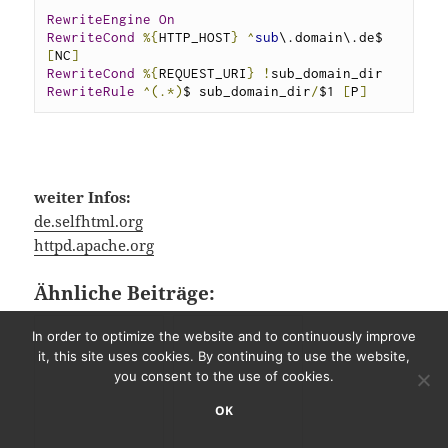
RewriteEngine
On
RewriteCond
%{
HTTP_HOST
}
^
sub
\.domain\.de$ 
[
NC
]
RewriteCond
%{
REQUEST_URI
}
!
RewriteRule
^(.*)
$ sub_domain_dir
/
$1 
[
P
]
weiter Infos:
de.selfhtml.org
httpd.apache.org
Ähnliche Beiträge:
In order to optimize the website and to continuously improve
it, this site uses cookies. By continuing to use the website,
you consent to the use of cookies.
OK