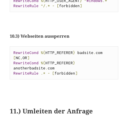
RewriteCond
%{
HTTP_USER_AGENT
}
^
Windows
.*
RewriteRule
^/.*
-
[
forbidden
]
10.3) Webseiten aussperren
RewriteCond
%{
HTTP_REFERER
}
 badsite
.
com 
[
NC
,
OR
]
RewriteCond
%{
HTTP_REFERER
}
anotherbadsite
.
RewriteRule
.*
-
[
forbidden
]
11.) Umleiten der Anfrage