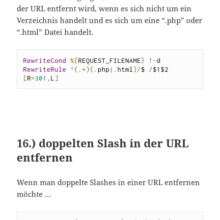
der URL entfernt wird, wenn es sich nicht um ein
Verzeichnis handelt und es sich um eine “.php” oder
“.html” Datei handelt.
RewriteCond
%{
REQUEST_FILENAME
}
!-
RewriteRule
^(.+)(.
php
|.
html
)/
$ 
/
$1$2 
[
R
=
301
,
L
]
16.) doppelten Slash in der URL
entfernen
Wenn man doppelte Slashes in einer URL entfernen
möchte …