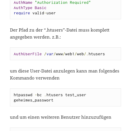
AuthName
"Authorization Required"
AuthType
Basic
require
 valid
-
user
Der Pfad zu der “.htusers”-Datei muss komplett
angegeben werden. z.B.:
AuthUserFile
/
var
/
www
/
web1
/
web
/.
htusers
um diese User-Datei anzulegen kann man folgendes
Kommando verwenden
htpasswd 
-
bc 
.
htusers test_user 
geheimes_passwort
und um einen weiteren Benutzer hinzuzufügen