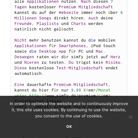
alle 
Applikationen
 nutzen
.
Nach
 diesen 
7
Tagen
 kostenloser 
Premium
Mitgliedschaft
kannst du auf der 
Webseite
 immer noch 
ü
ber 
6
Millionen
Songs
 direkt h
ö
ren
.
Auch
 deine 
Freunde
,
Playlists
 und 
Charts
 werden 
nat
ü
rlich nicht gel
ö
scht
.
Nicht
 mehr benutzen kannst du 
die
 mobilen 
Applikationen
 f
ü
r 
Smartphones
,
 iPod touch 
sowie 
die
Desktop
App
 f
ü
r PC und 
Mac
.
Deswegen
 raten wir dir simfy jetzt auf 
Herz
und 
Nieren
 zu testen
.
Du
 tr
ä
gst kein 
Risiko
.
Diese
 kostenlose 
Test
-
Mitgliedschaft
 endet 
automatisch
.
Eine
 dauerhafte 
Premium
Mitgliedschaft
,
kannst du hier f
ü
r nur 
9
,
99
€<
em
>
/Monat 
unter http:/
/
www
.
simfy
.
de
/
premium
/</
em
>
freischalten lassen
.
In order to optimize the website and to continuously improve
simfy 
–
ü
berall einfach 
Musik
 h
ö
ren
!
it, this site uses cookies. By continuing to use the website,
you consent to the use of cookies.
OK