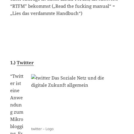
“RTFM” bekommst („Read the fucking manual“ =
„Lies das verdammte Handbuch“)
1.)
Twitter
“Twitt
er ist
eine
Anwe
ndun
g zum
Mikro
bloggi
twitter – Logo
ng. Es