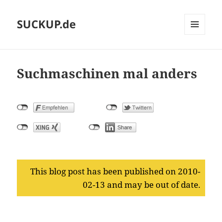
SUCKUP.de
MENU
AND
WIDGETS
Suchmaschinen mal anders
This blog post has been published on 2010-
02-13 and may be out of date.