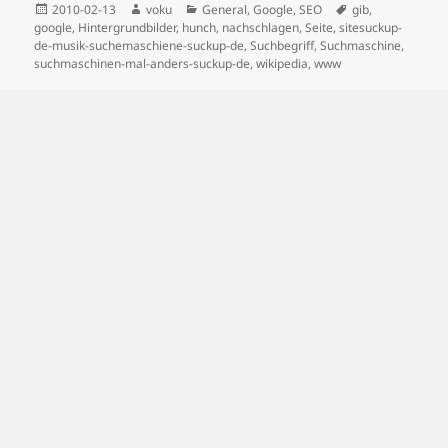
Posted
Author
Categories
Tags
2010-02-13
voku
General
,
Google
,
SEO
gib
,
on
google
,
Hintergrundbilder
,
hunch
,
nachschlagen
,
Seite
,
sitesuckup-
de-musik-suchemaschiene-suckup-de
,
Suchbegriff
,
Suchmaschine
,
suchmaschinen-mal-anders-suckup-de
,
wikipedia
,
www