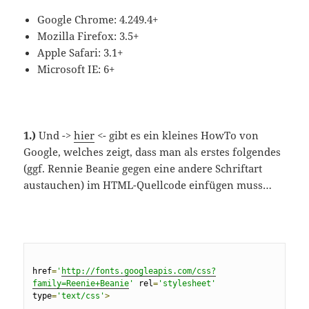
Google Chrome: 4.249.4+
Mozilla Firefox: 3.5+
Apple Safari: 3.1+
Microsoft IE: 6+
1.)
Und ->
hier
<- gibt es ein kleines HowTo von
Google, welches zeigt, dass man als erstes folgendes
(ggf. Rennie Beanie gegen eine andere Schriftart
austauchen) im HTML-Quellcode einfügen muss…
href
=
'
http://fonts.googleapis.com/css?
family=Reenie+Beanie
'
rel
=
'
stylesheet
'
type
=
'
text/css
'
>