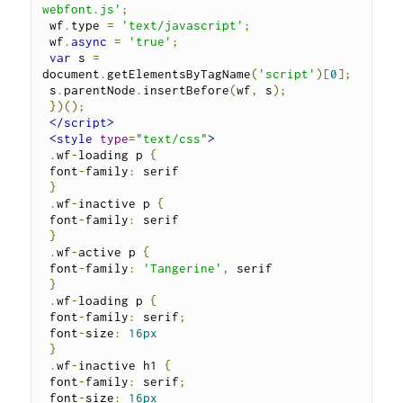
webfont.js'
;
 wf
.
type 
=
'text/javascript'
;
 wf
.
async
=
'true'
;
var
 s 
=
document
.
getElementsByTagName
(
'script'
)[
0
];
 s
.
parentNode
.
insertBefore
(
wf
,
 s
);
})();
</script>
<style
type
=
"text/css"
>
.
wf
-
loading p 
{
 font
-
family
:
 serif

}
.
wf
-
inactive p 
{
 font
-
family
:
 serif

}
.
wf
-
active p 
{
 font
-
family
:
'Tangerine'
,
 serif

}
.
wf
-
loading p 
{
 font
-
family
:
 serif
;
 font
-
size
:
16px
}
.
wf
-
inactive h1 
{
 font
-
family
:
 serif
;
 font
-
size
:
16px