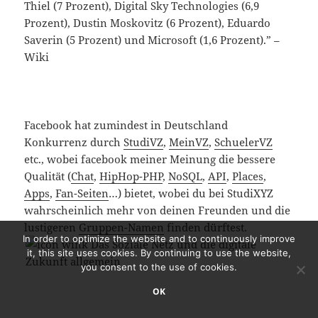
Thiel (7 Prozent), Digital Sky Technologies (6,9
Prozent), Dustin Moskovitz (6 Prozent), Eduardo
Saverin (5 Prozent) und Microsoft (1,6 Prozent).” –
Wiki
Facebook hat zumindest in Deutschland
Konkurrenz durch
StudiVZ
,
MeinVZ
,
SchuelerVZ
etc., wobei facebook meiner Meinung die bessere
Qualität (
Chat
,
HipHop-PHP
,
NoSQL
,
API
,
Places
,
Apps
,
Fan-Seiten
…) bietet, wobei du bei StudiXYZ
wahrscheinlich mehr von deinen Freunden und die
lustigeren
Gruppen-Namen
finden dürftest.
In order to optimize the website and to continuously improve
it, this site uses cookies. By continuing to use the website,
you consent to the use of cookies.
OK