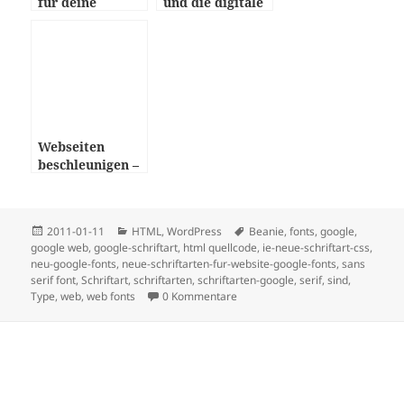
für deine
und die digitale
Webseite
Zukunft
Webseiten
beschleunigen –
Übersicht
Posted
Categories
Tags
2011-01-11
HTML
,
WordPress
Beanie
,
fonts
,
google
,
on
google web
,
google-schriftart
,
html quellcode
,
ie-neue-schriftart-css
,
neu-google-fonts
,
neue-schriftarten-fur-website-google-fonts
,
sans
serif font
,
Schriftart
,
schriftarten
,
schriftarten-google
,
serif
,
sind
,
Type
,
web
,
web fonts
0 Kommentare