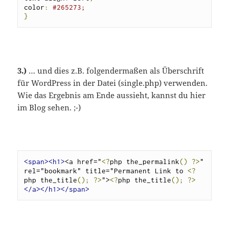
color
:
#265273;
}
3.)
… und dies z.B. folgendermaßen als Überschrift
für WordPress in der Datei (single.php) verwenden.
Wie das Ergebnis am Ende aussieht, kannst du hier
im Blog sehen. ;-)
<span><h1>
<a href="
<?
php the_permalink
()
?>
" 
rel="bookmark" title="Permanent Link to 
<?
php the_title
();
?>
">
<?
php the_title
();
?>
</a></h1></span>