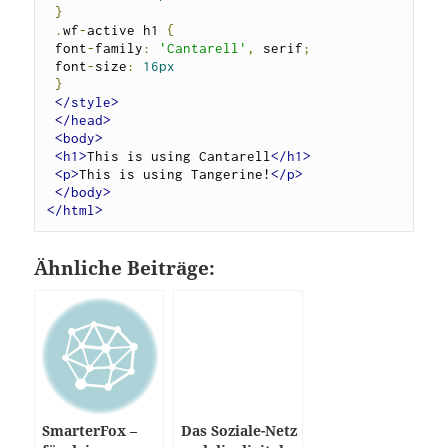
}
.
wf
-
active h1 
{
 font
-
family
:
'Cantarell'
,
 serif
;
 font
-
size
:
16px
}
</style>
</head>
<body>
<h1>
This is using Cantarell
</h1>
<p>
This is using Tangerine!
</p>
</body>
</html>
Ähnliche Beiträge:
SmarterFox –
Das Soziale-Netz