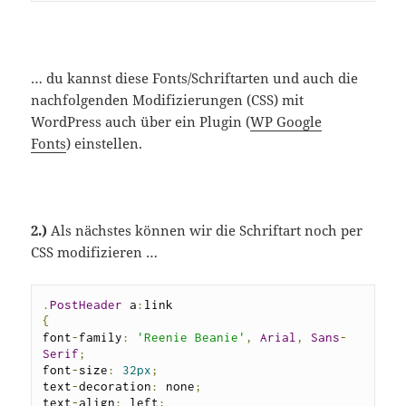
… du kannst diese Fonts/Schriftarten und auch die
nachfolgenden Modifizierungen (CSS) mit
WordPress auch über ein Plugin (
WP Google
Fonts
) einstellen.
2.)
Als nächstes können wir die Schriftart noch per
CSS modifizieren …
.
PostHeader
 a
:
{
font
-
family
:
'Reenie Beanie'
,
Arial
,
Sans
-
Serif
;
font
-
size
:
32px
;
text
-
decoration
:
 none
;
text
-
align
:
 left
;