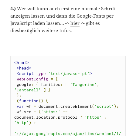
4.)
Wer will kann auch erst eine normale Schrift
anzeigen lassen und dann die Google-Fonts per
JavaScript laden lassen… ->
hier
<- gibt es
diesbezüglich weitere Infos.
<html>
<head>
<script
type
=
"text/javascript"
>
WebFontConfig
=
{
 google
:
{
 families
:
[
'Tangerine'
,
'Cantarell'
]
}
};
(
function
()
{
var
 wf 
=
 document
.
createElement
(
'script'
);
 wf
.
src 
=
(
'https:'
==
document
.
location
.
protocol 
?
'https'
:
'http'
)
+
'://ajax.googleapis.com/ajax/libs/webfont/1/