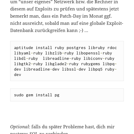
um “unser eigenes” Netzwerk bzw. die Rechner in
diesem auf Exploits zu prüfen und spätestens jetzt
bemerkt man, dass ein Patch-Day im Monat ggf.
nicht ausreicht, sobald man auf eine globale Exploit-
Datenbank zurückgreifen kann ;-) …
aptitude install ruby postgres libruby rdoc 
libyaml
-
ruby libzlib
-
ruby libopenssl
-
ruby 
libdl
-
ruby  libreadline
-
ruby libiconv
-
ruby 
libgtk2
-
ruby libglade2
-
ruby rubygems libpq
-
dev libreadline
-
dev libssl
-
dev libpq5 ruby
-
dev
sudo gem install pg
Optional
: falls du später Probleme hast, dich mir
postgres-SQL zu verbinden