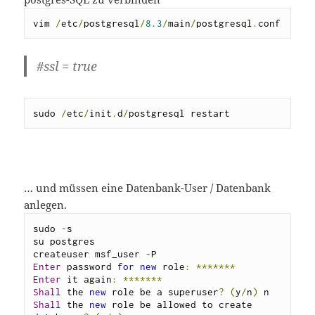
vim 
/
etc
/
postgresql
/
8.3
/
main
/
postgresql
.
conf
#ssl = true
sudo 
/
etc
/
init
.
d
/
postgresql restart
… und müssen eine Datenbank-User / Datenbank
anlegen.
sudo 
-
s

su postgres

createuser msf_user 
-
Enter
 password 
for
new
 role
:
*******
Enter
 it again
:
*******
Shall
 the 
new
 role be a superuser
?
(
y
/
n
)
Shall
 the 
new
 role be allowed to create 