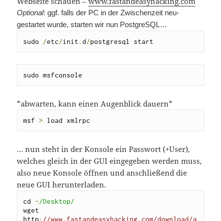
Webseite schauen –
www.fastandeasyhacking.com
Optional
: ggf. falls der PC in der Zwischenzeit neu-
gestartet wurde, starten wir nun PostgreSQL…
sudo 
/
etc
/
init
.
d
/
postgresql start
sudo msfconsole
*abwarten, kann einen Augenblick dauern*
msf 
>
 load xmlrpc
… nun steht in der Konsole ein Passwort (+User),
welches gleich in der GUI eingegeben werden muss,
also neue Konsole öffnen und anschließend die
neue GUI herunterladen.
cd 
~
/Desktop/
wget 
http
:
//www.fastandeasyhacking.com/download/a