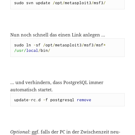
sudo svn update 
/
opt
/
metasploit3
/
msf3
/
Nun noch schnell das einen Link anlegen …
sudo ln 
-
sf 
/
opt
/
metasploit3
/
msf3
/
msf
*
/usr/
local
/
bin
/
… und verhindern, dass PostgreSQL immer
automatisch startet.
update
-
rc
.
d 
-
f postgresql 
remove
Optional
: ggf. falls der PC in der Zwischenzeit neu-