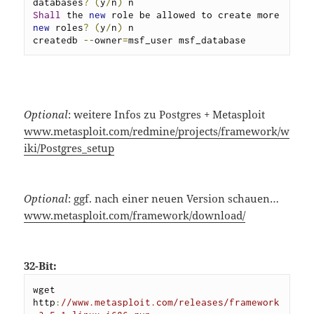
databases
?
(
y
/
n
)
Shall
 the 
new
 role be allowed to create more 
new
 roles
?
(
y
/
n
)
 n

createdb 
--
owner
=
msf_user msf_database
Optional
: weitere Infos zu Postgres + Metasploit
www.metasploit.com/redmine/projects/framework/w
iki/Postgres_setup
Optional
: ggf. nach einer neuen Version schauen…
www.metasploit.com/framework/download/
32-Bit:
wget 
http
:
//www.metasploit.com/releases/framework