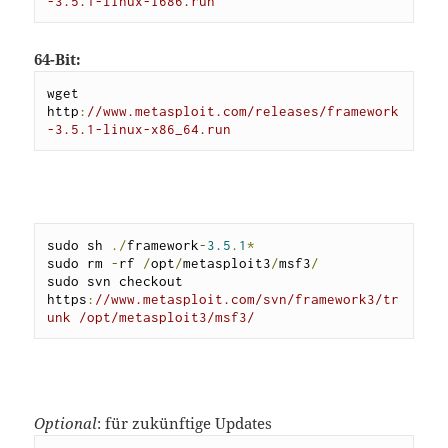
-3.5.1-linux-i686.run
64-Bit:
wget 
http
:
//www.metasploit.com/releases/framework
-3.5.1-linux-x86_64.run
sudo sh 
./
framework
-
3.5
.
1
*
sudo rm 
-
rf 
/
opt
/
metasploit3
/
msf3
/
sudo svn checkout 
https
:
//www.metasploit.com/svn/framework3/tr
unk /opt/metasploit3/msf3/
Optional
: für zukünftige Updates