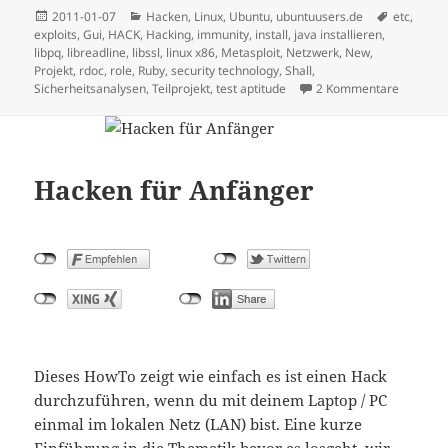
Posted
Categories
Tags
2011-01-07
Hacken
,
Linux
,
Ubuntu
,
ubuntuusers.de
etc
,
on
exploits
,
Gui
,
HACK
,
Hacking
,
immunity
,
install
,
java installieren
,
libpq
,
libreadline
,
libssl
,
linux x86
,
Metasploit
,
Netzwerk
,
New
,
Projekt
,
rdoc
,
role
,
Ruby
,
security technology
,
Shall
,
Sicherheitsanalysen
,
Teilprojekt
,
test aptitude
2 Kommentare
Hacken für Anfänger
Dieses HowTo zeigt wie einfach es ist einen Hack
durchzuführen, wenn du mit deinem Laptop / PC
einmal im lokalen Netz (LAN) bist. Eine kurze