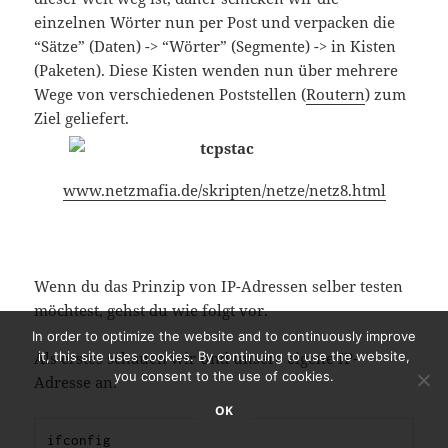
einzelnen Wörter nun per Post und verpacken die
“Sätze” (Daten) -> “Wörter” (Segmente) -> in Kisten
(Paketen). Diese Kisten wenden nun über mehrere
Wege von verschiedenen Poststellen (
Routern
) zum
Ziel geliefert.
www.netzmafia.de/skripten/netze/netz8.html
Wenn du das Prinzip von IP-Adressen selber testen
möchtest, gehst du wie folgt vor.
In order to optimize the website and to continuously improve
it, this site uses cookies. By continuing to use the website,
Als erstes schauen wir und unsere eigene IP-
you consent to the use of cookies.
Adresse an.
OK
ifconfig