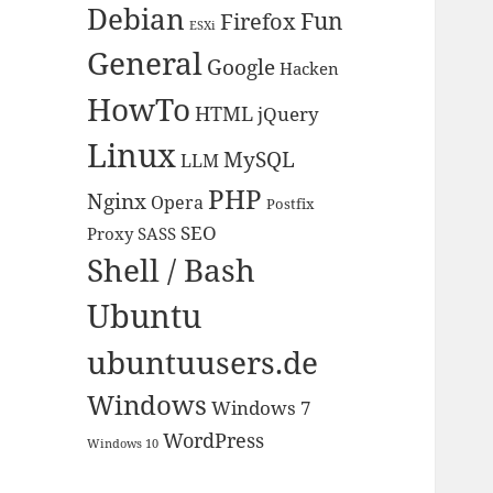
Debian
Fun
Firefox
ESXi
General
Google
Hacken
HowTo
HTML
jQuery
Linux
MySQL
LLM
PHP
Nginx
Opera
Postfix
SEO
Proxy
SASS
Shell / Bash
Ubuntu
ubuntuusers.de
Windows
Windows 7
WordPress
Windows 10