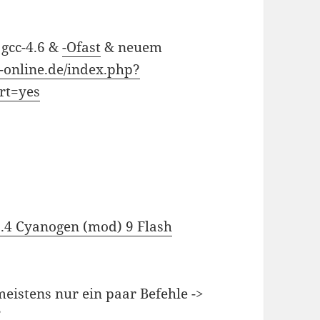
 gcc-4.6 &
-Ofast
& neuem
-online.de/index.php?
rt=yes
.4 Cyanogen (mod) 9 Flash
meistens nur ein paar Befehle ->
”