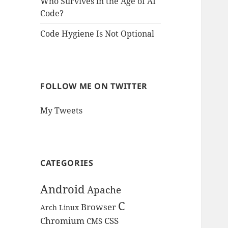
Who Survives in the Age of AI
Code?
Code Hygiene Is Not Optional
FOLLOW ME ON TWITTER
My Tweets
CATEGORIES
Android
Apache
C
Browser
Arch Linux
Chromium
CSS
CMS