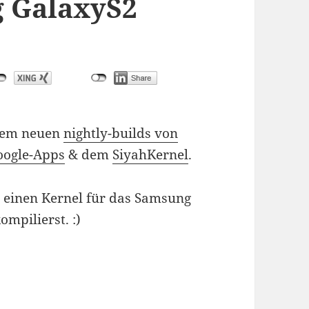
g GalaxyS2
 dem neuen
nightly-builds von
oogle-Apps
& dem
SiyahKernel
.
u einen Kernel für das Samsung
ompilierst. :)