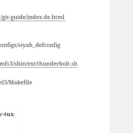
m/git-guide/index.de.html
configs/siyah_defconfig
amfs3/sbin/ext/thunderbolt.sh
nel3/Makefile