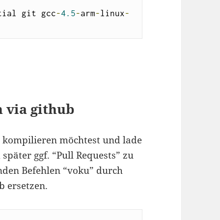
tial git gcc
-
4.5
-
arm
-
linux
-
 via github
 kompilieren möchtest und lade
später ggf. “Pull Requests” zu
enden Befehlen “voku” durch
b ersetzen.