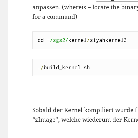
anpassen. (whereis – locate the binar
for a command)
cd 
~
/sgs2/
kernel
/
siyahkernel3
./
build_kernel
.
sh
Sobald der Kernel kompiliert wurde f
“zImage”, welche wiederum der Kernel 