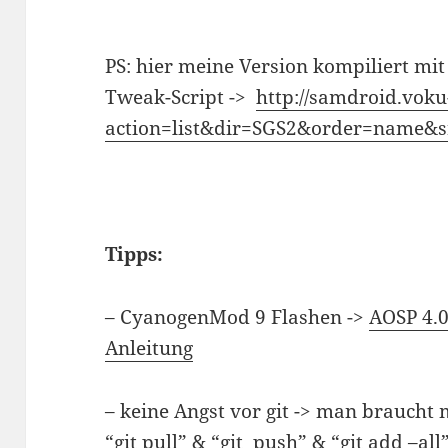
PS: hier meine Version kompiliert mit
Tweak-Script ->
http://samdroid.voku
action=list&dir=SGS2&order=name&s
Tipps:
– CyanogenMod 9 Flashen ->
AOSP 4.0
Anleitung
– keine Angst vor git -> man braucht 
“git pull” & “git push” & “git add –all