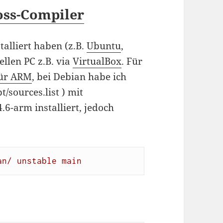
oss-Compiler
stalliert haben (z.B.
Ubuntu
,
ellen PC z.B. via
VirtualBox
. Für
ür ARM
, bei Debian habe ich
t/sources.list ) mit
6-arm installiert, jedoch
an/ unstable main