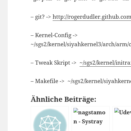
– git? ->
http://rogerdudler.github.co
– Kernel-Config ->
~/sgs2/kernel/siyahkernel3/arch/arm/
– Tweak Skript ->
~/sgs2/kernel/initr
– Makefile -> ~/sgs2/kernel/siyahker
Ähnliche Beiträge: