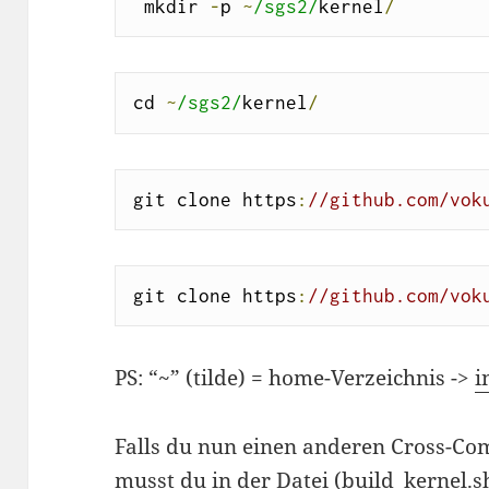
 mkdir 
-
p 
~
/sgs2/
kernel
/
cd 
~
/sgs2/
kernel
/
git clone https
:
//github.com/vok
git clone https
:
//github.com/vok
PS: “~” (tilde) = home-Verzeichnis ->
i
Falls du nun einen anderen Cross-Compi
musst du in der Datei (
build_kernel.s