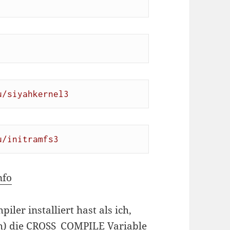
u/siyahkernel3
u/initramfs3
nfo
ler installiert hast als ich,
h
) die CROSS_COMPILE Variable