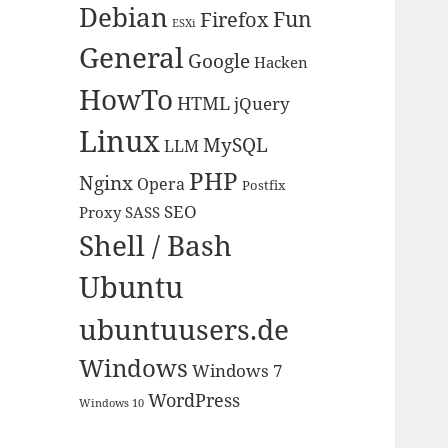
Debian
Fun
Firefox
ESXi
General
Google
Hacken
HowTo
HTML
jQuery
Linux
MySQL
LLM
PHP
Nginx
Opera
Postfix
SEO
Proxy
SASS
Shell / Bash
Ubuntu
ubuntuusers.de
Windows
Windows 7
WordPress
Windows 10