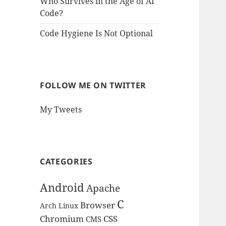
Who Survives in the Age of AI
Code?
Code Hygiene Is Not Optional
FOLLOW ME ON TWITTER
My Tweets
CATEGORIES
Android
Apache
C
Browser
Arch Linux
Chromium
CSS
CMS