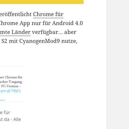
eröffentlicht
Chrome für
e Chrome App nur für Android 4.0
mmte Länder
verfügbar… aber
xy S2 mit CyanogenMod9 nutze,
e für
t da - Alle