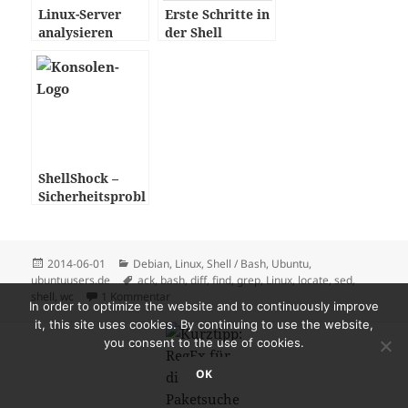
Linux-Server
Erste Schritte in
analysieren
der Shell
ShellShock –
Sicherheitsprobl
em bei der Unix-
Shell $(bash)
Posted
Categories
2014-06-01
Debian
,
Linux
,
Shell / Bash
,
Ubuntu
,
on
Tags
ubuntuusers.de
ack
,
bash
,
diff
,
find
,
grep
,
Linux
,
locate
,
sed
,
shell
,
wc
1 Kommentar
In order to optimize the website and to continuously improve
it, this site uses cookies. By continuing to use the website,
you consent to the use of cookies.
OK