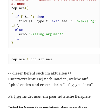
at once
replace
()
{
if
[
 $3 
];
then
    find $1 
-
type f 
-
exec
 sed 
-
i 
's/$2/$3/g'
{}
 \;

else
    echo 
"Missing argument"
fi
}
replace 
*.
php alt neu
-> dieser Befehl such im aktuellen (+
Unterverzeichnisse) nach Dateien, welche auf
“.php” enden und ersetzt darin “alt” gegen “neu”
PS:
hier
findet man ein paar nützliche Beispiele
Dabei ist besonders praktisch, dass man diese