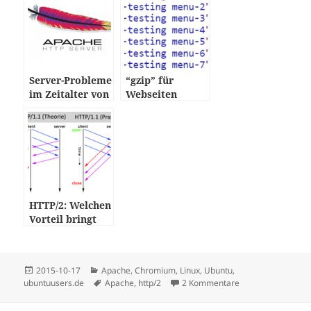
Server-Probleme
“gzip” für
im Zeitalter von
Webseiten
HTTP/2
HTTP/2: Welchen
Vorteil bringt
der neue
Webstandard?
Posted
Categories
2015-10-17
Apache
,
Chromium
,
Linux
,
Ubuntu
,
on
Tags
ubuntuusers.de
Apache
,
http/2
2 Kommentare