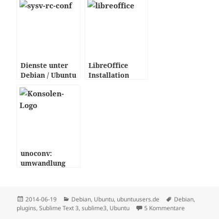
Dienste unter
LibreOffice
Debian / Ubuntu
Installation
deaktivieren
unter Debian /
Ubuntu
unoconv:
umwandlung
zwischen allen
Dokument-
Formaten von
Posted
Categories
Tags
2014-06-19
Debian
,
Ubuntu
,
ubuntuusers.de
Debian
,
OpenOffice
on
plugins
,
Sublime Text 3
,
sublime3
,
Ubuntu
5 Kommentare