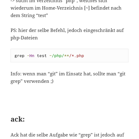
-> sucht im Verzeichnis “php”, welches sich
wiederum im Home-Verzeichnis [~] befindet nach
dem String “test”
PS: hier der selbe Befehl, jedoch eingeschränkt auf
php-Dateien
grep 
-
Hn
 test 
~
/php/
**
/*.php
Info: wenn man “git” im Einsatz hat, sollte man “git
grep” verwenden ;)
ack:
Ack hat die selbe Aufgabe wie “grep” ist jedoch auf