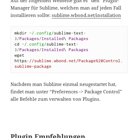
Auf der folgenden Webseite gibt es “den” Plugin-
Manager für Sublime, welchen man auf jeden Fall
installieren sollte:
sublime.wbond.net/installation
mkdir 
~
/.config/
sublime
-
text
-
3
/
Packages
/
Installed
\ 
Packages
cd 
~
/.config/
sublime
-
text
-
3
/
Packages
/
Installed
\ 
Packages
wget 
https
:
//sublime.wbond.net/Package%20Control.
sublime-package
Nachdem man Sublime einmal neugestartet hat,
findet man unter “Preferences -> Package Control”
alle Befehle zum verwalten von Plugins.
Plugin Empfehlungen