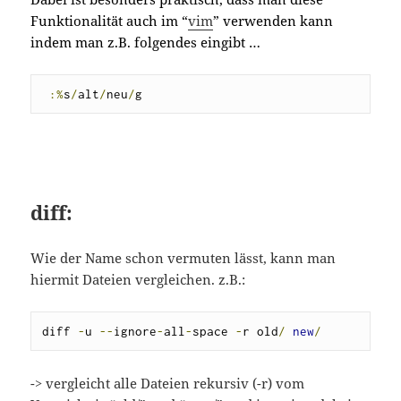
Funktionalität auch im “
vim
” verwenden kann
indem man z.B. folgendes eingibt …
:%
s
/
alt
/
neu
/
g
diff:
Wie der Name schon vermuten lässt, kann man
hiermit Dateien vergleichen. z.B.:
diff 
-
u 
--
ignore
-
all
-
space 
-
r old
/
new
/
-> vergleicht alle Dateien rekursiv (-r) vom