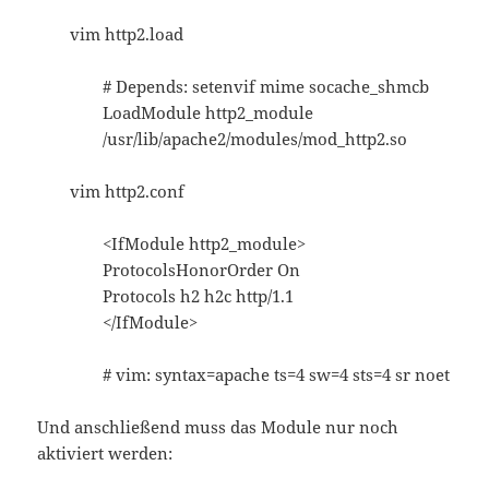
vim http2.load
# Depends: setenvif mime socache_shmcb
LoadModule http2_module
/usr/lib/apache2/modules/mod_http2.so
vim http2.conf
<IfModule http2_module>
ProtocolsHonorOrder On
Protocols h2 h2c http/1.1
</IfModule>
# vim: syntax=apache ts=4 sw=4 sts=4 sr noet
Und anschließend muss das Module nur noch
aktiviert werden: