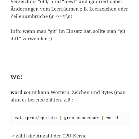
Verzeichnis “old/” und “new/” und ignoriert dabei
Änderungen vom Leerräumen z.B. Leerzeichen oder
Zeilenumbrüche (\r <-> \r\n)
Info: wenn man “git” im Einsatz hat, sollte man “git
diff” verwenden ;)
wc:
w
ord
c
ount kann Wörtern, Zeichen und Bytes (man
ahnt es bereits) zählen. z.B.:
cat 
/
proc
/
cpuinfo 
|
 grep processor 
|
 wc 
-
l
-> zählt die Anzahl der CPU-Kerne