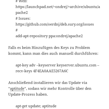
# Web:
https://launchpad.net/~ondrej/+archive/ubuntu/a
pache2
# Issues:
https://github.com/oerdnj/deb.sury.org/issues
#
add-apt-repository ppa:ondrej/apache2
Falls es beim Hinzufügen des Keys zu Problem
kommt, kann man dies auch manuell durchführen:
apt-key adv –keyserver keyserver.ubuntu.com –
recv-keys 4F4EA0AAE5267A6C
Anschließend installieren wir das Update via
“
aptitude
“, sodass wir mehr Kontrolle über den
Update-Prozess haben.
apt-get update; aptitude