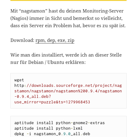
Mit “nagstamon” hast du deinen Monitoring-Server
(Nagios) immer in Sicht und bemerkst so vielleicht,
dass ein Server ein Problem hat, bevor es zu spät ist.
Download:
rpm, dep, exe, zip
Wie man dies installiert, werde ich an dieser Stelle
nur für Debian / Ubuntu erklären:
wget 
http
:
//downloads.sourceforge.net/project/nag
stamon/nagstamon/nagstamon%200.9.4/nagstamon
-0.9.4_all.deb?
use_mirror=puzzle&ts=1279968453
aptitude install python
-
gnome2
-
extras

aptitude install python
-
lxml

dpkg 
-
i nagstamon_0
.
9.0
_all
.
deb