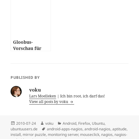
Gloobus-
Vorschau für
Ubuntu
PUBLISHED BY
voku
Lars Moelleken
| Ich bin root, ich darf das!
View all posts by voku
Posted
Author
Categories
2010-07-24
voku
Android
,
Firefox
,
Ubuntu
,
on
Tags
ubuntuusers.de
android-apps-nagios
,
android-nagios
,
aptitude
,
install
,
mirror puzzle
,
monitoring server
,
mouseclick
,
nagios
,
nagios-