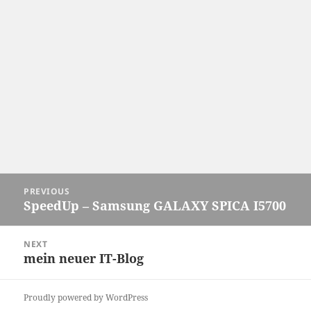
Post
PREVIOUS
navigation
SpeedUp – Samsung GALAXY SPICA I5700
Previous
post:
NEXT
mein neuer IT-Blog
Next
post:
Proudly powered by WordPress