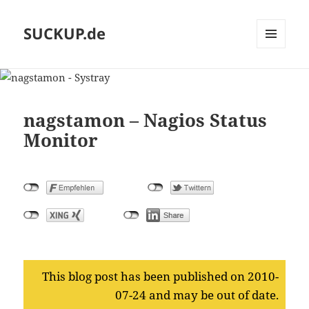
SUCKUP.de
MENU
AND
WIDGETS
nagstamon – Nagios Status
Monitor
This blog post has been published on 2010-
07-24 and may be out of date.