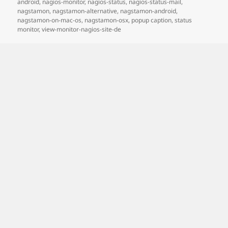
android
,
nagios-monitor
,
nagios-status
,
nagios-status-mail
,
nagstamon
,
nagstamon-alternative
,
nagstamon-android
,
nagstamon-on-mac-os
,
nagstamon-osx
,
popup caption
,
status
monitor
,
view-monitor-nagios-site-de