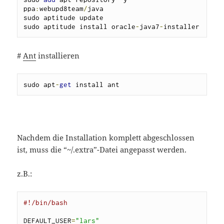
ppa
:
webupd8team
/
java

sudo aptitude update

sudo aptitude install oracle
-
java7
-
installer
#
Ant
installieren
sudo apt
-
get
 install ant
Nachdem die Installation komplett abgeschlossen
ist, muss die “~/.extra”-Datei angepasst werden.
z.B.:
#!/bin/bash                              
DEFAULT_USER
=
"
lars
"