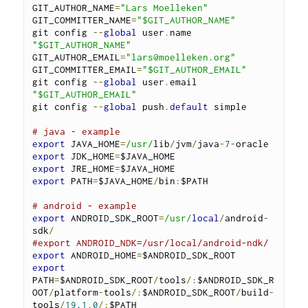
GIT_AUTHOR_NAME
=
"
Lars Moelleken
"
GIT_COMMITTER_NAME
=
"$GIT_AUTHOR_NAME"
git config 
--
global
 user
.
name 
"$GIT_AUTHOR_NAME"
GIT_AUTHOR_EMAIL
=
"
lars@moelleken.org
"
GIT_COMMITTER_EMAIL
=
"$GIT_AUTHOR_EMAIL"
git config 
--
global
 user
.
email 
"$GIT_AUTHOR_EMAIL"
git config 
--
global
 push
.
default
 simple

# java - example
export
 JAVA_HOME
=
/usr/
lib
/
jvm
/
java
-
7
-
export
 JDK_HOME
=
export
 JRE_HOME
=
export
 PATH
=
$JAVA_HOME
/
bin
:
$PATH

# android - example
export
 ANDROID_SDK_ROOT
=
/usr/
local
/
android
-
sdk
/
#export ANDROID_NDK=/usr/local/android-ndk/
export
 ANDROID_HOME
=
export
PATH
=
$ANDROID_SDK_ROOT
/
tools
/:
$ANDROID_SDK_R
OOT
/
platform
-
tools
/:
$ANDROID_SDK_ROOT
/
build
-
tools
/
19.1
.
0
/:
$PATH