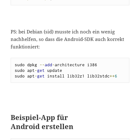
PS: bei Debian (sid) musste ich noch ein wenig
nachhelfen, so dass die Android-SDK auch korrekt
funktioniert:
sudo dpkg 
--
add
-
architecture i386

sudo apt
-
get
 update

sudo apt
-
get
 install lib32z1 lib32stdc
++
6
Beispiel-App für
Android erstellen