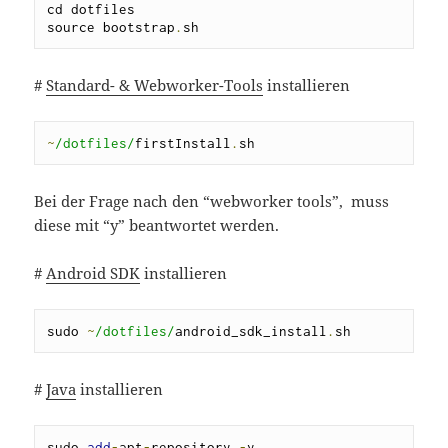
cd dotfiles 

source bootstrap
.
sh
#
Standard- & Webworker-Tools
installieren
~
/dotfiles/
firstInstall
.
sh
Bei der Frage nach den “webworker tools”, muss
diese mit “y” beantwortet werden.
#
Android SDK
installieren
sudo 
~
/dotfiles/
android_sdk_install
.
sh
#
Java
installieren
sudo 
add
-
apt
-
repository 
-
y 