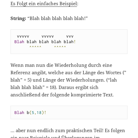
Es Folgt ein einfaches Beispiel
:
String:
“Blah blah blah blah blah!”
B
lah
 b
lah b
lah b
lah b
lah
!
^^^^^
^^^^^
Wenn man nun die Wiederholung durch eine
Referenz angibt, welche aus der Länge des Wortes (”
blah” = 5) und Länge der Wiederholungen. (“lah
blah blah blah” = 18). Daraus ergibt sich
anschließend der folgende komprimierte Text.
B
lah
 b
(
5
,
18
)!
… aber nun endlich zum praktischen Teil! Es folgen
ein paar Beispiele und Überlegungen im