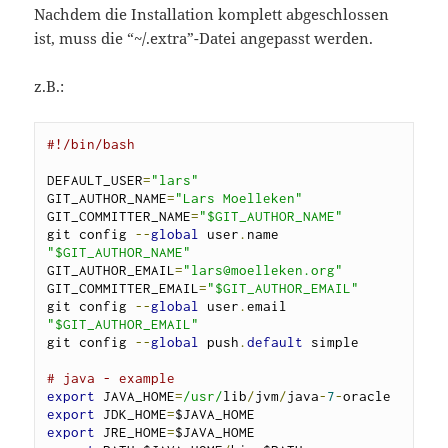
Nachdem die Installation komplett abgeschlossen
ist, muss die “~/.extra”-Datei angepasst werden.
z.B.:
#!/bin/bash                              
DEFAULT_USER
=
"
lars
"
GIT_AUTHOR_NAME
=
"
Lars Moelleken
"
GIT_COMMITTER_NAME
=
"$GIT_AUTHOR_NAME"
git config 
--
global
 user
.
name 
"$GIT_AUTHOR_NAME"
GIT_AUTHOR_EMAIL
=
"
lars@moelleken.org
"
GIT_COMMITTER_EMAIL
=
"$GIT_AUTHOR_EMAIL"
git config 
--
global
 user
.
email 
"$GIT_AUTHOR_EMAIL"
git config 
--
global
 push
.
default
 simple

# java - example
export
 JAVA_HOME
=
/usr/
lib
/
jvm
/
java
-
7
-
export
 JDK_HOME
=
export
 JRE_HOME
=