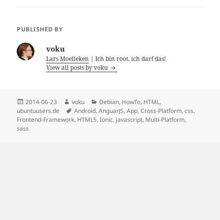
PUBLISHED BY
voku
Lars Moelleken
| Ich bin root, ich darf das!
View all posts by voku
Posted
Author
Categories
2014-06-23
voku
Debian
,
HowTo
,
HTML
,
on
Tags
ubuntuusers.de
Android
,
AnguarJS
,
App
,
Cross-Platform
,
css
,
Frontend-Framework
,
HTML5
,
Ionic
,
javascript
,
Multi-Platform
,
sass