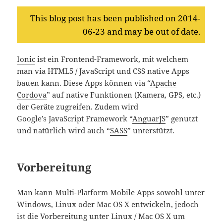
This blog post has been published on 2014-
06-23 and may be out of date.
Ionic
ist ein Frontend-Framework, mit welchem
man via HTML5 / JavaScript und CSS native Apps
bauen kann. Diese Apps können via “
Apache
Cordova
” auf native Funktionen (Kamera, GPS, etc.)
der Geräte zugreifen. Zudem wird
Google’s JavaScript Framework “
AnguarJS
” genutzt
und natürlich wird auch “
SASS
” unterstützt.
Vorbereitung
Man kann Multi-Platform Mobile Apps sowohl unter
Windows, Linux oder Mac OS X entwickeln, jedoch
ist die Vorbereitung unter Linux / Mac OS X um