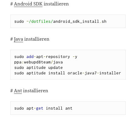
#
Android SDK
installieren
sudo 
~
/dotfiles/
android_sdk_install
.
sh
#
Java
installieren
sudo 
add
-
apt
-
repository 
-
y 
ppa
:
webupd8team
/
java

sudo aptitude update

sudo aptitude install oracle
-
java7
-
installer
#
Ant
installieren
sudo apt
-
get
 install ant