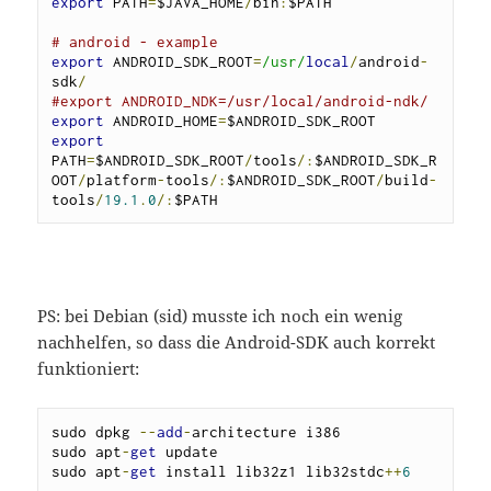
export
 PATH
=
$JAVA_HOME
/
bin
:
$PATH

# android - example
export
 ANDROID_SDK_ROOT
=
/usr/
local
/
android
-
sdk
/
#export ANDROID_NDK=/usr/local/android-ndk/
export
 ANDROID_HOME
=
export
PATH
=
$ANDROID_SDK_ROOT
/
tools
/:
$ANDROID_SDK_R
OOT
/
platform
-
tools
/:
$ANDROID_SDK_ROOT
/
build
-
tools
/
19.1
.
0
/:
$PATH
PS: bei Debian (sid) musste ich noch ein wenig
nachhelfen, so dass die Android-SDK auch korrekt
funktioniert:
sudo dpkg 
--
add
-
architecture i386

sudo apt
-
get
 update

sudo apt
-
get
 install lib32z1 lib32stdc
++
6