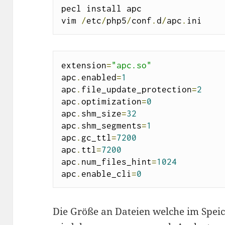
pecl install apc

vim 
/
etc
/
php5
/
conf
.
d
/
apc
.
ini
extension
=
"apc.so"
apc
.
enabled
=
1
apc
.
file_update_protection
=
2
apc
.
optimization
=
0
apc
.
shm_size
=
32
apc
.
shm_segments
=
1
apc
.
gc_ttl
=
7200
apc
.
ttl
=
7200
apc
.
num_files_hint
=
1024
apc
.
enable_cli
=
0
Die Größe an Dateien welche im Speic