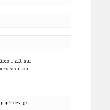
üfen… z.B. auf
pervision.com
 php5
-
dev git
