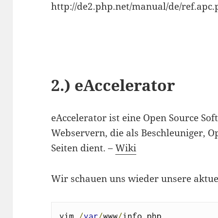
http://de2.php.net/manual/de/ref.apc.
2.) eAccelerator
eAccelerator ist eine Open Source So
Webservern, die als Beschleuniger, O
Seiten dient. –
Wiki
Wir schauen uns wieder unsere aktue
vim 
/
var
/
www
/
info
.
php