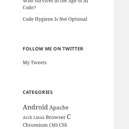
Who Survives in the Age of AI
Code?
Code Hygiene Is Not Optional
FOLLOW ME ON TWITTER
My Tweets
CATEGORIES
Android
Apache
C
Browser
Arch Linux
Chromium
CSS
CMS