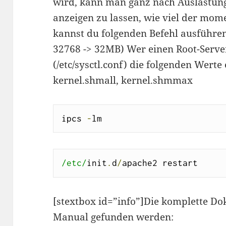
wird, kann man ganz nach Auslastung
anzeigen zu lassen, wie viel der mom
kannst du folgenden Befehl ausführen.
32768 -> 32MB) Wer einen Root-Serve
(/etc/sysctl.conf) die folgenden Wert
kernel.shmall, kernel.shmmax
ipcs 
-
lm 
/etc/
init
.
d
/
apache2 restart
[stextbox id=”info”]Die komplette D
Manual gefunden werden: