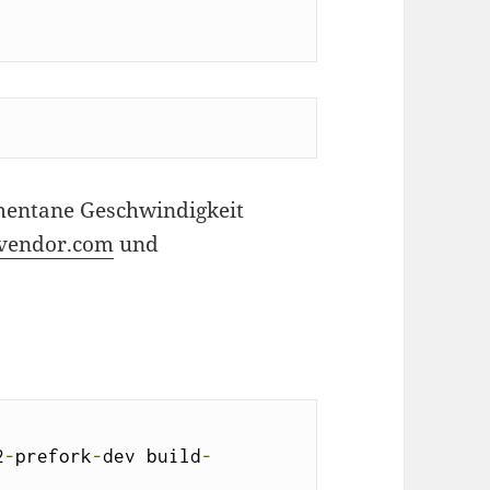
mentane Geschwindigkeit
vendor.com
und
2
-
prefork
-
dev build
-