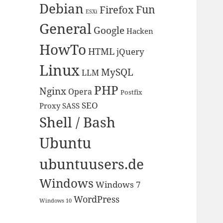
Debian
Fun
Firefox
ESXi
General
Google
Hacken
HowTo
HTML
jQuery
Linux
MySQL
LLM
PHP
Nginx
Opera
Postfix
SEO
Proxy
SASS
Shell / Bash
Ubuntu
ubuntuusers.de
Windows
Windows 7
WordPress
Windows 10