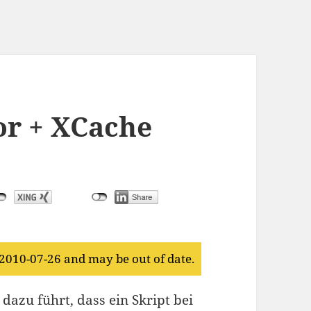
or + XCache
 2010-07-26 and may be out of date.
 dazu führt, dass ein Skript bei