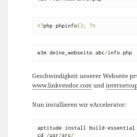
<?
php phpinfo
();
?>
w3m deine_webseite
.
abc
/
info
.
php
Geschwindigkeit unserer Webseite pr
www.linkvendor.com
und
internetsu
Nun installieren wir eAccelerator:
aptitude install build
-
essential
cd 
/
usr
/
src
/