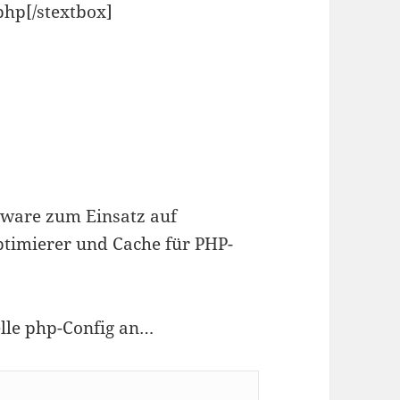
php[/stextbox]
ftware zum Einsatz auf
ptimierer und Cache für PHP-
lle php-Config an…