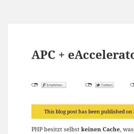
APC + eAccelerat
This blog post has been published on
PHP besitzt selbst
keinen Cache
, was