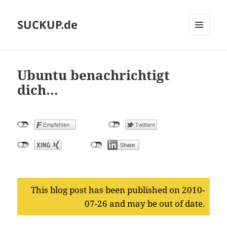
SUCKUP.de
MENU
AND
WIDGETS
Ubuntu benachrichtigt
dich…
This blog post has been published on 2010-
07-26 and may be out of date.