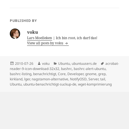
PUBLISHED BY
voku
Lars Moelleken
| Ich bin root, ich darf das!
View all posts by voku
Posted
Author
Categories
Tags
2010-07-26
voku
Ubuntu
,
ubuntuusers.de
acrobat-
on
reader-9-icon-download-32x32
,
bashrc
,
bashrc-alert-ubuntu
,
bashrc-listing
,
benachrichtigt
,
Core
,
Developer
,
gnome
,
grep
,
kirkland
,
lger
,
nagstamon-alternative
,
NotifyOSD
,
Server
,
tail
,
Ubuntu
,
ubuntu-benachrichtigt-suckup-de
,
wget-komprimierung