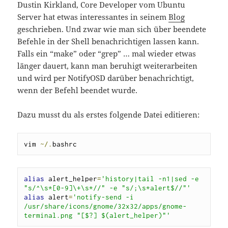
Dustin Kirkland, Core Developer vom Ubuntu
Server hat etwas interessantes in seinem
Blog
geschrieben. Und zwar wie man sich über beendete
Befehle in der Shell benachrichtigen lassen kann.
Falls ein “make” oder “grep” … mal wieder etwas
länger dauert, kann man beruhigt weiterarbeiten
und wird per NotifyOSD darüber benachrichtigt,
wenn der Befehl beendet wurde.
Dazu musst du als erstes folgende Datei editieren:
vim 
~/.
bashrc
alias
 alert_helper
=
'history|tail -n1|sed -e 
"s/^\s*[0-9]\+\s*//" -e "s/;\s*alert$//"'
alias
 alert
=
'notify-send -i 
/usr/share/icons/gnome/32x32/apps/gnome-
terminal.png "[$?] $(alert_helper)"'