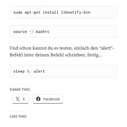
sudo apt
-
get
 install libnotify
-
bin
source 
~/.
bashrc
Und schon kannst du es testen, einfach den “alert”-
Befehl inter deinen Befehl schrieben, fertig…
sleep 
5
;
 alert
SHARE THIS:
X
Facebook
LIKE THIS: