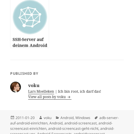
GALAXY SPICA
I5700
SSH-Server auf
deinem Android
(CyanogenMod)
PUBLISHED BY
voku
Lars Moelleken
| Ich bin root, ich darf das!
View all posts by voku
Posted
Author
Categories
Tags
2011-01-20
voku
Android
,
Windows
adb-server-
on
auf-android-einrichten
,
Android
,
android-screencast
,
android-
screencast-einrichten
,
android-screencast-geht-nicht
,
android-
screencast-vnc
,
Android-Screencasts
,
androidscreencast-