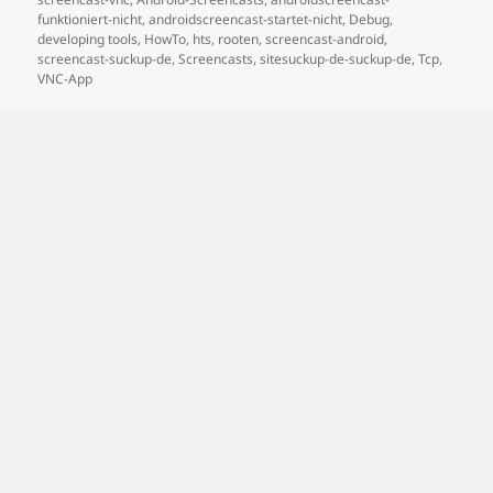
funktioniert-nicht
,
androidscreencast-startet-nicht
,
Debug
,
developing tools
,
HowTo
,
hts
,
rooten
,
screencast-android
,
screencast-suckup-de
,
Screencasts
,
sitesuckup-de-suckup-de
,
Tcp
,
VNC-App