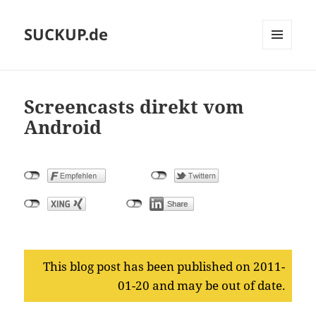
SUCKUP.de
MENU
AND
WIDGETS
Screencasts direkt vom
Android
This blog post has been published on 2011-
01-20 and may be out of date.