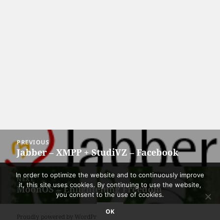
Post
PREVIOUS
navigation
Jabber – XMPP + StudiVZ – Facebook
Previous
post:
In order to optimize the website and to continuously improve
NEXT
it, this site uses cookies. By continuing to use the website,
MoonOS – Enlightening Freedom
Next
you consent to the use of cookies.
post:
OK
Proudly powered by WordPress