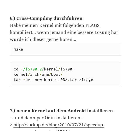
6.) Cross-Compiling durchführen
Habe meinen Kernel mit folgenden FLAGS
kompiliert… wenn jemand eine bessere Lösung hat
würde ich dieser gerne hören…
make
cd 
~
/i5700.2/
kernel
/
i5700
-
kernel
/
arch
/
arm
/
boot
/
tar 
-
cvf new_kernel_PDA
.
tar zImage
7.) neuen Kernel auf dem Android installieren
… und dann per Odin installieren -
>
http://suckup.de/blog/2010/07/21/speedup-