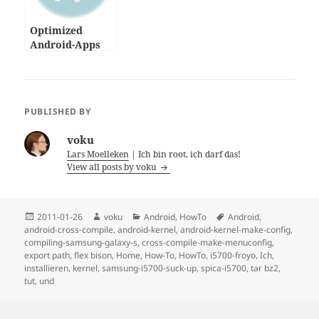
Optimized
Android-Apps
mit Linux
erstellen
PUBLISHED BY
voku
Lars Moelleken
| Ich bin root, ich darf das!
View all posts by voku
Posted
Author
Categories
Tags
2011-01-26
voku
Android
,
HowTo
Android
,
on
android-cross-compile
,
android-kernel
,
android-kernel-make-config
,
compiling-samsung-galaxy-s
,
cross-compile-make-menuconfig
,
export path
,
flex bison
,
Home
,
How-To
,
HowTo
,
i5700-froyo
,
Ich
,
installieren
,
kernel
,
samsung-i5700-suck-up
,
spica-i5700
,
tar bz2
,
tut
,
und