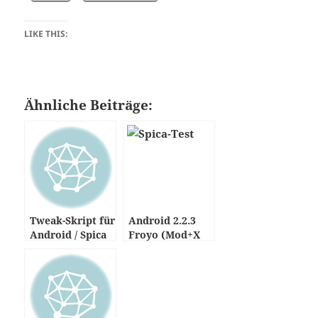
LIKE THIS:
Ähnliche Beiträge:
Tweak-Skript für
Android 2.2.3
Android / Spica
Froyo (Mod+X
=> SpicagenMod
RC1) – Samsung
GALAXY SPICA
I5700