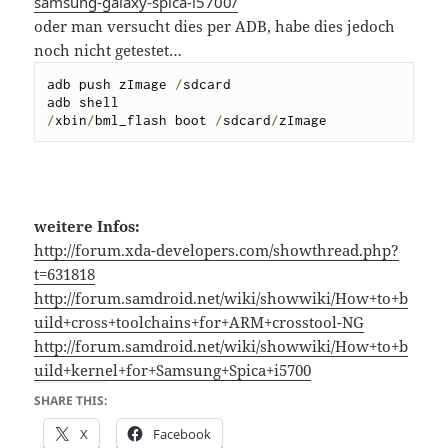
samsung-galaxy-spica-i5700/
oder man versucht dies per ADB, habe dies jedoch
noch nicht getestet…
adb push zImage 
/
sdcard

/
xbin
/
bml_flash boot 
/
sdcard
/
zImage
weitere Infos:
http://forum.xda-developers.com/showthread.php?
t=631818
http://forum.samdroid.net/wiki/showwiki/How+to+b
uild+cross+toolchains+for+ARM+crosstool-NG
http://forum.samdroid.net/wiki/showwiki/How+to+b
uild+kernel+for+Samsung+Spica+i5700
SHARE THIS:
X
Facebook