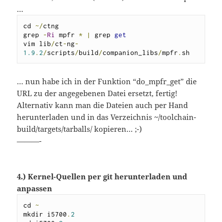
…
cd 
~/
ctng

grep 
-
Ri
 mpfr 
*
|
 grep 
get
vim lib
/
ct
-
ng
-
1.9
.
2
/
scripts
/
build
/
companion_libs
/
mpfr
.
sh
… nun habe ich in der Funktion “do_mpfr_get” die
URL zu der angegebenen Datei ersetzt, fertig!
Alternativ kann man die Dateien auch per Hand
herunterladen und in das Verzeichnis ~/toolchain-
build/targets/tarballs/ kopieren… ;-)
———-
4.) Kernel-Quellen per git herunterladen und
anpassen
cd 
~
mkdir i5700
.
2