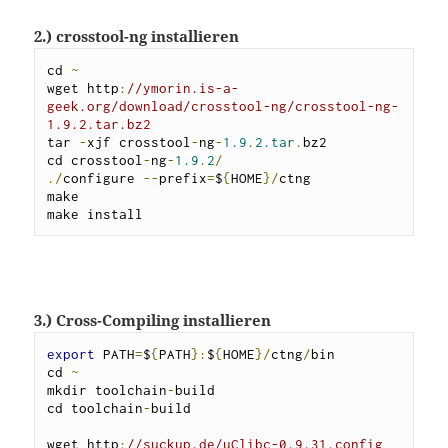
2.) crosstool-ng installieren
cd 
~
wget http
:
//ymorin.is-a-
geek.org/download/crosstool-ng/crosstool-ng-
1.9.2.tar.bz2
tar 
-
xjf crosstool
-
ng
-
1.9
.
2.tar
.
bz2

cd crosstool
-
ng
-
1.9
.
2
/
./
configure 
--
prefix
=
$
{
HOME
}/
ctng

make

make install
3.) Cross-Compiling installieren
export
 PATH
=
$
{
PATH
}:
$
{
HOME
}/
ctng
/
bin

cd 
~
mkdir toolchain
-
build

cd toolchain
-
build

wget http
:
//suckup.de/uClibc-0.9.31.config