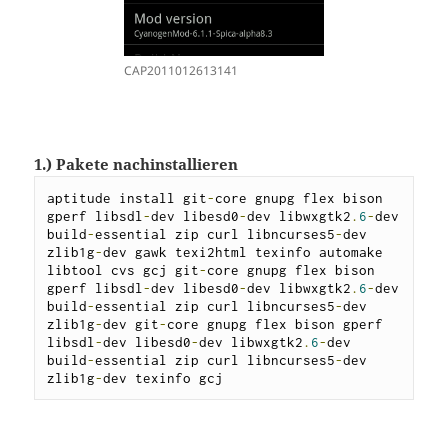
CAP2011012613141
1.) Pakete nachinstallieren
aptitude install git
-
core gnupg flex bison 
gperf libsdl
-
dev libesd0
-
dev libwxgtk2
.
6
-
dev 
build
-
essential zip curl libncurses5
-
dev 
zlib1g
-
dev gawk texi2html texinfo automake 
libtool cvs gcj git
-
core gnupg flex bison 
gperf libsdl
-
dev libesd0
-
dev libwxgtk2
.
6
-
dev 
build
-
essential zip curl libncurses5
-
dev 
zlib1g
-
dev git
-
core gnupg flex bison gperf 
libsdl
-
dev libesd0
-
dev libwxgtk2
.
6
-
dev 
build
-
essential zip curl libncurses5
-
dev 
zlib1g
-
dev texinfo gcj