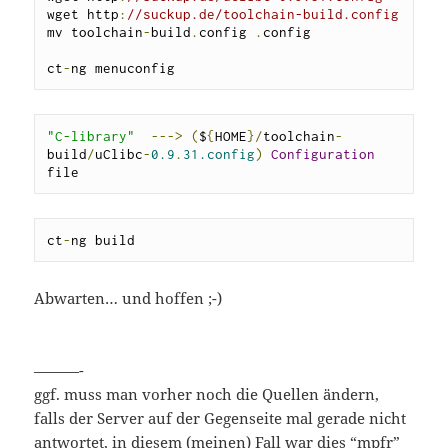
wget http
:
//suckup.de/toolchain-build.config
mv toolchain
-
build
.
config 
.
config

ct
-
ng menuconfig
"C-library"
--->
(
$
{
HOME
}/
toolchain
-
build
/
uClibc
-
0.9
.
31.config
)
Configuration
file 
ct
-
ng build
Abwarten… und hoffen ;-)
———-
ggf. muss man vorher noch die Quellen ändern,
falls der Server auf der Gegenseite mal gerade nicht
antwortet, in diesem (meinen) Fall war dies “mpfr”