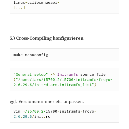
linux
-
uclibcgnueabi
-
[...]
5.) Cross-Compiling konfigurieren
make menuconfig
"General setup"
->
Initramfs
 source file 
(
"/home/lars/i5700.2/i5700-initramfs-froyo-
2.6.29.6/initrd.arm.initramfs_list"
)
ggf. Versionsnummer etc. anpassen:
vim 
~
/i5700.2/
i5700
-
initramfs
-
froyo
-
2.6
.
29.6
/
init
.
rc