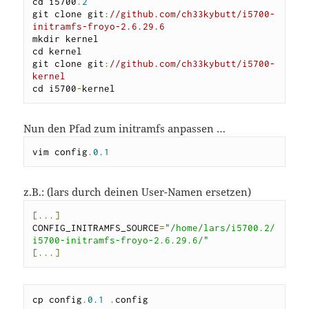
cd i5700
.
2
git clone git
:
//github.com/ch33kybutt/i5700-
initramfs-froyo-2.6.29.6
mkdir kernel

cd kernel

git clone git
:
//github.com/ch33kybutt/i5700-
kernel
cd i5700
-
kernel
Nun den Pfad zum initramfs anpassen …
vim config
.
0.1
z.B.: (lars durch deinen User-Namen ersetzen)
[...]
CONFIG_INITRAMFS_SOURCE
=
"/home/lars/i5700.2/
i5700-initramfs-froyo-2.6.29.6/"
[...]
cp config
.
0.1
.
config