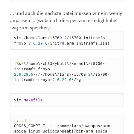
… und auch die nächste Datei müssen wir ein wenig
anpassen … (wobei ich dies per vim erledigt habe!
:wq zum speicher)
vim 
/
home
/
lars
/
i5700
.
2
/
i5700
-
initramfs
-
froyo
-
2.6
.
29.6
/
initrd
.
arm
.
initramfs_list
:%
s
/
\/home\/ch33kybutt\/kernel\/i5700
-
initramfs
-
froyo
-
2.6
.
29.6
\/
/
\/home\/lars\/i5700
.
2
\/i5700
-
initramfs
-
froyo
-
2.6
.
29.6
\/
/
g
vim 
Makefile
[...]
CROSS_COMPILE  
:=
/
home
/
lars
/
ownapps
/
arm
-
spica
-
linux
-
uclibcgnueabi
/
bin
/
arm
-
spica
-