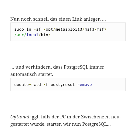
Nun noch schnell das einen Link anlegen …
sudo ln 
-
sf 
/
opt
/
metasploit3
/
msf3
/
msf
*
/usr/
local
/
bin
/
… und verhindern, dass PostgreSQL immer
automatisch startet.
update
-
rc
.
d 
-
f postgresql 
remove
Optional
: ggf. falls der PC in der Zwischenzeit neu-
gestartet wurde, starten wir nun PostgreSQL…