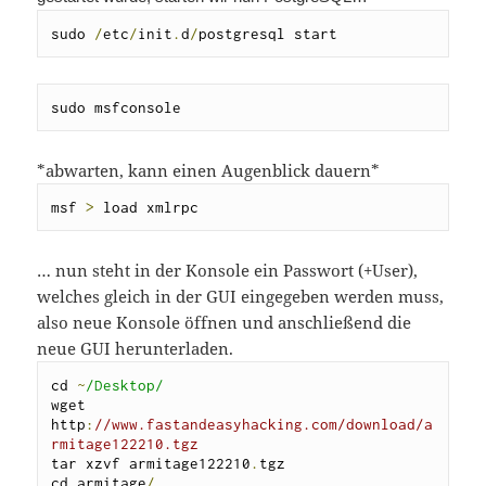
sudo 
/
etc
/
init
.
d
/
postgresql start
sudo msfconsole
*abwarten, kann einen Augenblick dauern*
msf 
>
 load xmlrpc
… nun steht in der Konsole ein Passwort (+User),
welches gleich in der GUI eingegeben werden muss,
also neue Konsole öffnen und anschließend die
neue GUI herunterladen.
cd 
~
/Desktop/
wget 
http
:
//www.fastandeasyhacking.com/download/a
rmitage122210.tgz
tar xzvf armitage122210
.
tgz

cd armitage
/