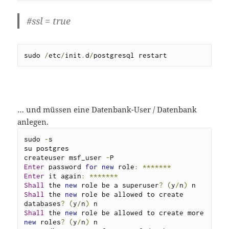
#ssl = true
sudo 
/
etc
/
init
.
d
/
postgresql restart
… und müssen eine Datenbank-User / Datenbank
anlegen.
sudo 
-
s

su postgres

createuser msf_user 
-
Enter
 password 
for
new
 role
:
*******
Enter
 it again
:
*******
Shall
 the 
new
 role be a superuser
?
(
y
/
n
)
Shall
 the 
new
 role be allowed to create 
databases
?
(
y
/
n
)
Shall
 the 
new
 role be allowed to create more 
new
 roles
?
(
y
/
n
)
 n
