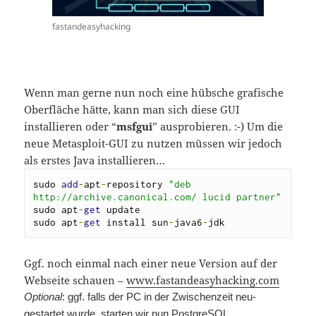
fastandeasyhacking
Wenn man gerne nun noch eine hübsche grafische
Oberfläche hätte, kann man sich diese GUI
installieren oder “
msfgui
” ausprobieren. :-) Um die
neue Metasploit-GUI zu nutzen müssen wir jedoch
als erstes Java installieren…
sudo 
add
-
apt
-
repository 
"deb 
http://archive.canonical.com/ lucid partner"
sudo apt
-
get
 update

sudo apt
-
get
 install sun
-
java6
-
jdk
Ggf. noch einmal nach einer neue Version auf der
Webseite schauen –
www.fastandeasyhacking.com
Optional
: ggf. falls der PC in der Zwischenzeit neu-
gestartet wurde, starten wir nun PostgreSQL…