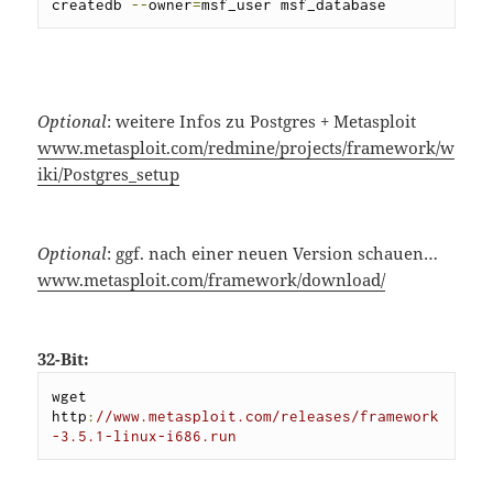
createdb 
--
owner
=
msf_user msf_database
Optional
: weitere Infos zu Postgres + Metasploit
www.metasploit.com/redmine/projects/framework/w
iki/Postgres_setup
Optional
: ggf. nach einer neuen Version schauen…
www.metasploit.com/framework/download/
32-Bit:
wget 
http
:
//www.metasploit.com/releases/framework
-3.5.1-linux-i686.run