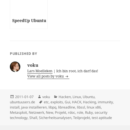
SpeedUp Ubuntu
PUBLISHED BY
voku
Lars Moelleken
| Ich bin root, ich darf das!
View all posts by voku
Posted
Author
Categories
2011-01-07
voku
Hacken
,
Linux
,
Ubuntu
,
on
Tags
ubuntuusers.de
etc
,
exploits
,
Gui
,
HACK
,
Hacking
,
immunity
,
install
,
java installieren
,
libpq
,
libreadline
,
libssl
,
linux x86
,
Metasploit
,
Netzwerk
,
New
,
Projekt
,
rdoc
,
role
,
Ruby
,
security
technology
,
Shall
,
Sicherheitsanalysen
,
Teilprojekt
,
test aptitude