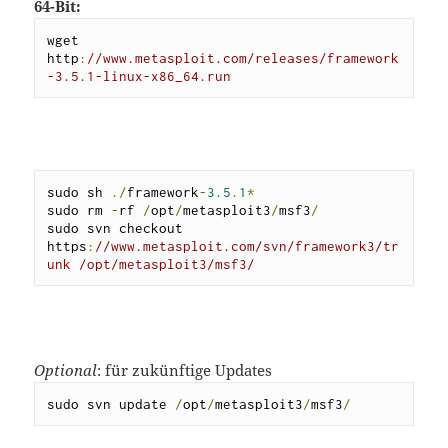
64-Bit:
wget 
http
:
//www.metasploit.com/releases/framework
-3.5.1-linux-x86_64.run
sudo sh 
./
framework
-
3.5
.
1
*
sudo rm 
-
rf 
/
opt
/
metasploit3
/
msf3
/
sudo svn checkout 
https
:
//www.metasploit.com/svn/framework3/tr
unk /opt/metasploit3/msf3/
Optional
: für zukünftige Updates
sudo svn update 
/
opt
/
metasploit3
/
msf3
/