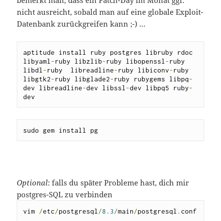
bemerkt man, dass ein Patch-Day im Monat ggf.
nicht ausreicht, sobald man auf eine globale Exploit-
Datenbank zurückgreifen kann ;-) …
aptitude install ruby postgres libruby rdoc 
libyaml
-
ruby libzlib
-
ruby libopenssl
-
ruby 
libdl
-
ruby  libreadline
-
ruby libiconv
-
ruby 
libgtk2
-
ruby libglade2
-
ruby rubygems libpq
-
dev libreadline
-
dev libssl
-
dev libpq5 ruby
-
dev
sudo gem install pg
Optional
: falls du später Probleme hast, dich mir
postgres-SQL zu verbinden
vim 
/
etc
/
postgresql
/
8.3
/
main
/
postgresql
.
conf