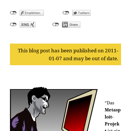
This blog post has been published on 2011-
01-07 and may be out of date.
“Das
Metasp
loit-
Projek
t
ist ein