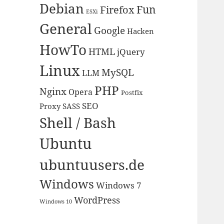
Debian
Fun
Firefox
ESXi
General
Google
Hacken
HowTo
HTML
jQuery
Linux
MySQL
LLM
PHP
Nginx
Opera
Postfix
SEO
Proxy
SASS
Shell / Bash
Ubuntu
ubuntuusers.de
Windows
Windows 7
WordPress
Windows 10