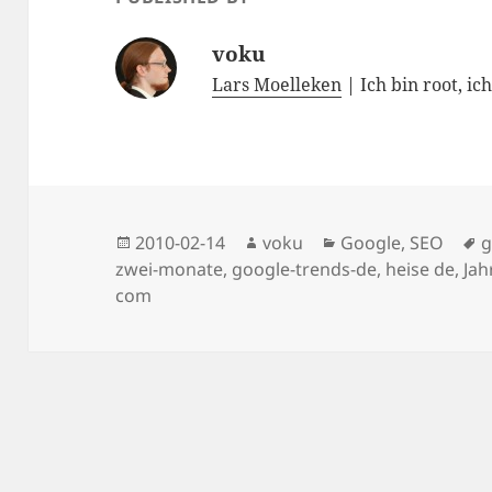
voku
Lars Moelleken
| Ich bin root, ic
Posted
Author
Categories
T
2010-02-14
voku
Google
,
SEO
g
on
zwei-monate
,
google-trends-de
,
heise de
,
Jah
com