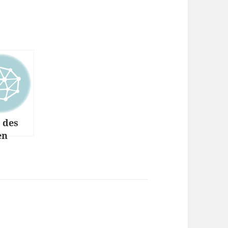
 des
en
 prüfen