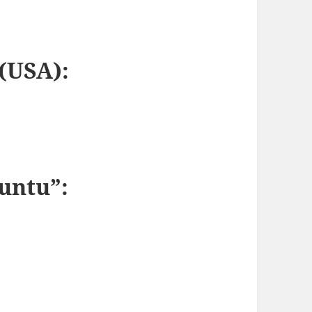
 (USA):
untu”: