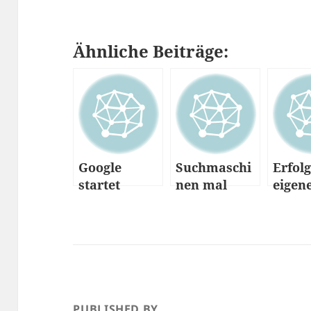
Ähnliche Beiträge:
Google
Suchmaschi
Erfolg
startet
nen mal
eigen
globales
anders
Blogs
Kommentar-
System:
Sidewiki
PUBLISHED BY