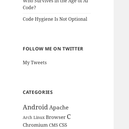
Who Survives in the Age of AI
Code?
Code Hygiene Is Not Optional
FOLLOW ME ON TWITTER
My Tweets
CATEGORIES
Android
Apache
C
Browser
Arch Linux
Chromium
CSS
CMS