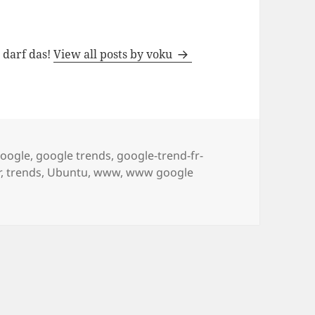
h darf das!
View all posts by voku
ags
oogle
,
google trends
,
google-trend-fr-
r
,
trends
,
Ubuntu
,
www
,
www google