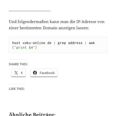
_______________________
Und folgendermaßen kann man die IP-Adresse von
einer bestimmten Domain anzeigen lassen:
host voku
-
online
.
de 
|
 grep address 
|
 awk 
{
'print $4'
}
SHARE THIS:
X
Facebook
LIKE THIS:
Ähnliche Beiträge: