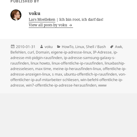
PUBLISHED BY
voku
Lars Moelleken
| Ich bin root, ich darf das!
View all posts by voku
Posted
Author
Categories
Tags
2010-01-31
voku
HowTo
,
Linux
,
Shell / Bash
Awk
,
on
Befehlen
,
curl
,
Domain
,
eigene-ip-adresse-linux
,
IP-Adresse
,
ip-
adresse-mit-pidgin-rausfinden
,
ip-adresse-samsung-galaxy-s-
rausfinden
,
linux howto
,
linux-offentliche-ip-rausfinden
,
linuxbaship-
adresselesen
,
max time
,
meine-ip-herausfinden-linux
,
offentliche-ip-
adresse-anzeigen-linux
,
s max
,
ubuntu-offentlich-ip-rausfinden
,
von-
offentlicher-ip-auf-mitarbeiter-schliesen
,
win-befehl-offentliche-ip-
adresse
,
win7-offentliche-ip-adresse-herausfinden
,
www