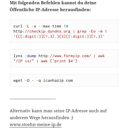
Mit folgenden Befehlen kannst du deine
Öffentliche IP-Adresse herausfinden:
curl 
-
L 
-
s 
--
max
-
time 
10
http
:
//checkip.dyndns.org | grep -Eo -m 1 
'([[:digit:]]{1,3}.){3}[[:digit:]]{1,3}'
lynx 
-
dump
 http
:
//www.formyip.com/ | awk 
"/IP is/" | awk {'print $4'}
wget 
-
O 
-
-
q icanhazip
.
com
_______________________
Alternativ kann man seine IP-Adresse auch auf
anderem Wege herausfinden ;)
www.stoehn-meine-ip.de