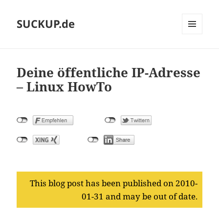
SUCKUP.de
MENU
AND
WIDGETS
Deine öffentliche IP-Adresse
– Linux HowTo
This blog post has been published on 2010-
01-31 and may be out of date.