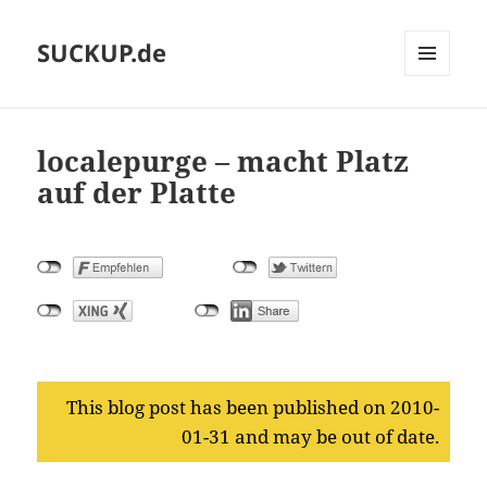
SUCKUP.de
MENU
AND
WIDGETS
localepurge – macht Platz
auf der Platte
This blog post has been published on 2010-
01-31 and may be out of date.