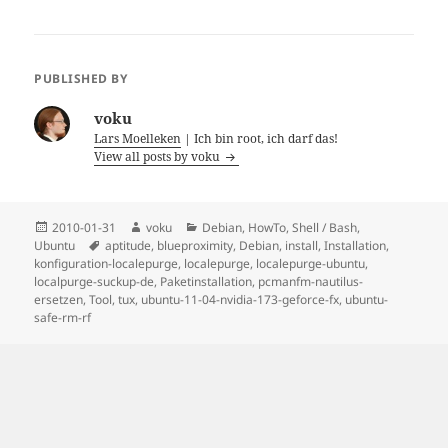
PUBLISHED BY
voku
Lars Moelleken
| Ich bin root, ich darf das!
View all posts by voku
Posted
Author
Categories
2010-01-31
voku
Debian
,
HowTo
,
Shell / Bash
,
on
Tags
Ubuntu
aptitude
,
blueproximity
,
Debian
,
install
,
Installation
,
konfiguration-localepurge
,
localepurge
,
localepurge-ubuntu
,
localpurge-suckup-de
,
Paketinstallation
,
pcmanfm-nautilus-
ersetzen
,
Tool
,
tux
,
ubuntu-11-04-nvidia-173-geforce-fx
,
ubuntu-
safe-rm-rf