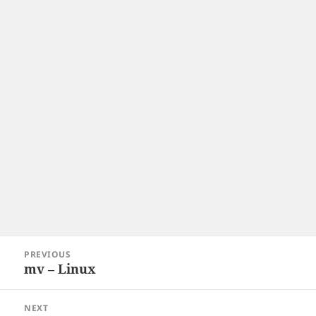
Post
PREVIOUS
navigation
mv – Linux
Previous
post:
NEXT