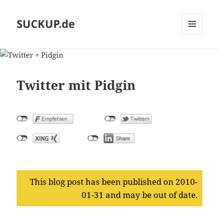
SUCKUP.de
MENU
AND
WIDGETS
Twitter mit Pidgin
This blog post has been published on 2010-
01-31 and may be out of date.