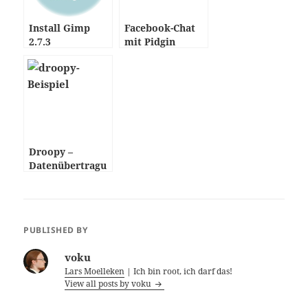
Install Gimp
Facebook-Chat
2.7.3
mit Pidgin
Droopy –
Datenübertragu
ng per HTTP
PUBLISHED BY
voku
Lars Moelleken
| Ich bin root, ich darf das!
View all posts by voku