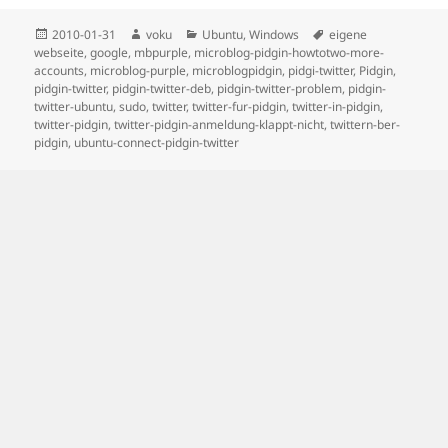
Posted
Author
Categories
Tags
2010-01-31
voku
Ubuntu
,
Windows
eigene
on
webseite
,
google
,
mbpurple
,
microblog-pidgin-howtotwo-more-
accounts
,
microblog-purple
,
microblogpidgin
,
pidgi-twitter
,
Pidgin
,
pidgin-twitter
,
pidgin-twitter-deb
,
pidgin-twitter-problem
,
pidgin-
twitter-ubuntu
,
sudo
,
twitter
,
twitter-fur-pidgin
,
twitter-in-pidgin
,
twitter-pidgin
,
twitter-pidgin-anmeldung-klappt-nicht
,
twittern-ber-
pidgin
,
ubuntu-connect-pidgin-twitter