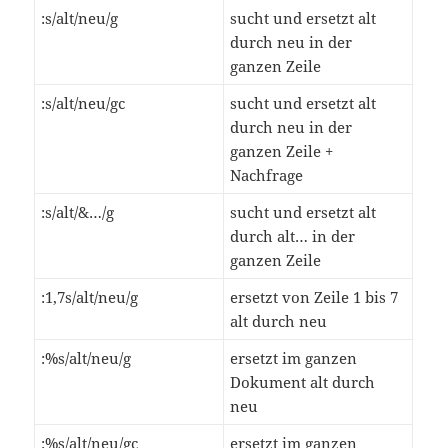
:s/alt/neu/g
sucht und ersetzt alt
durch neu in der
ganzen Zeile
:s/alt/neu/gc
sucht und ersetzt alt
durch neu in der
ganzen Zeile +
Nachfrage
:s/alt/&…/g
sucht und ersetzt alt
durch alt… in der
ganzen Zeile
:1,7s/alt/neu/g
ersetzt von Zeile 1 bis 7
alt durch neu
:%s/alt/neu/g
ersetzt im ganzen
Dokument alt durch
neu
:%s/alt/neu/gc
ersetzt im ganzen