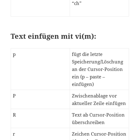
“ch”
Text einfügen mit vi(m):
p
fügt die letzte
Speicherung/Löschung
an der Cursor-Position
ein (p – paste –
einfügen)
P
Zwischenablage vor
aktueller Zeile einfügen
R
Text ab Cursor-Position
überschreiben
r
Zeichen Cursor-Position