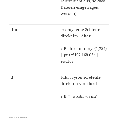
reicht nicht aus, so dass
Dateien eingetragen
werden)
:for
erzeugt eine Schleife
direkt im Editor
z.B. :for i in range(1,254)
| put =’192.168.0.’.i |
endfor
:!
führt System-Befehle
direkt im vim durch
z.B. “
:!mkdir ~/vim”