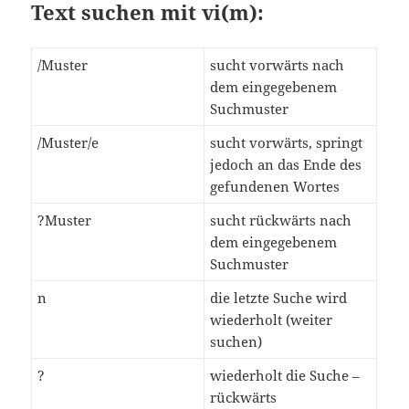
Text suchen mit vi(m):
/Muster
sucht vorwärts nach
dem eingegebenem
Suchmuster
/Muster/e
sucht vorwärts, springt
jedoch an das Ende des
gefundenen Wortes
?Muster
sucht rückwärts nach
dem eingegebenem
Suchmuster
n
die letzte Suche wird
wiederholt (weiter
suchen)
?
wiederholt die Suche –
rückwärts