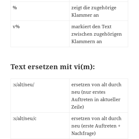
%
zeigt die zugehörige
Klammer an
v%
markiert den Text
zwischen zugehörigen
Klammern an
Text ersetzen mit vi(m):
:s/alt/neu/
ersetzen von alt durch
neu (nur erstes
Auftreten in aktueller
Zeile)
:s/alt/neu/c
ersetzen von alt durch
neu (erste Auftreten +
Nachfrage)