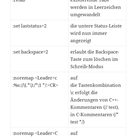
werden in Leerzeichen
umgewandelt
:set laststatus=2
die untere Status-Leiste
wird nun immer
angezeigt
:set backspace=2
erlaubt die Backspace-
Taste zum löschen im
Schreib-Modus
:noremap <Leader>c
auf
:%s://\(.*\):/*\1 */:<CR>
die Tastenkombination
\c erfolgt die
Änderungen von C++-
Kommentaren (// test),
in C-Kommentaren (/*
test */)
:noremap <Leader>C
auf