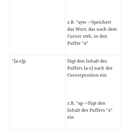
z.B. “ayw ->Speichert
das Wort, das nach dem
Cursor steh, in den
Puffer “a”
“[a-z]p
fügt den Inhalt des
Puffers [a-z] nach der
Cursorposition ein
z.B. “ap ->fügt den
Inhalt des Puffers “a”
ein