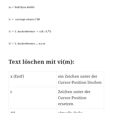
\n -> Null Byte (0x00)
\r -> carriage return (^M)
\(.*\)
\1 -> 1. backreference -> z.B.:
\2 -> 2. backreference … u.s.w.
Text löschen mit vi(m):
x (Entf)
ein Zeichen unter der
Cursor-Position löschen
r
Zeichen unter der
Cursor-Position
ersetzen
dd
aktuelle Zeile