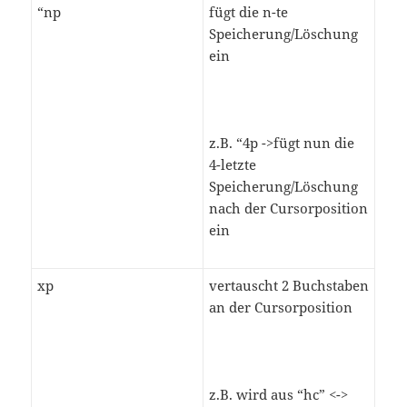
“np
fügt die n-te
Speicherung/Löschung
ein
z.B. “4p ->fügt nun die
4-letzte
Speicherung/Löschung
nach der Cursorposition
ein
xp
vertauscht 2 Buchstaben
an der Cursorposition
z.B. wird aus “hc” <->