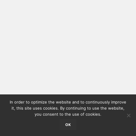
In order to optimize the website and to continuously improve
it, this site uses cookies. By continuing to use the website,
you consent to the use of cookies.
OK