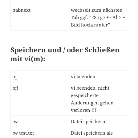
:tabnext
wechselt zum nächsten
Tab ggf. “<Strg> + <Alt> +
Bild hoch/runter”
Speichern und / oder Schließen
mit vi(m):
:q
vi beenden
:q!
vi beenden, nicht
gespeicherte
Änderungen gehen
verloren !!!
:w
Datei speichern
:w test.txt
Datei speichern als