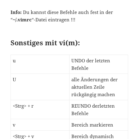
Info:
Du kannst diese Befehle auch fest in der
“
~/.vimrc
“-Datei eintragen !!!
Sonstiges mit vi(m):
u
UNDO der letzten
Befehle
U
alle Änderungen der
aktuellen Zeile
rückgängig machen
<Strg> + r
REUNDO derletzten
Befehle
v
Bereich markieren
<Strg> + v
Bereich dynamisch