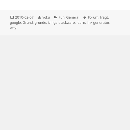
Posted
Author
Categories
Tags
2010-02-07
voku
Fun
,
General
Forum
,
fragt
,
on
google
,
Grund
,
grunde
,
icinga-slackware
,
learn
,
link generator
,
way