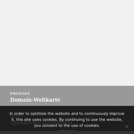
Post
PREVIOUS
navigation
Domain-Weltkarte
Previous
post:
In order to optimize the website and to continuously improve
NEXT
it, this site uses cookies. By continuing to use the website,
openBook’s (kostenlos)
Next
you consent to the use of cookies.
post: