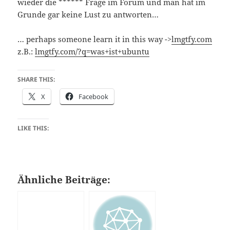
wieder die ****** Frage im Forum und man hat im
Grunde gar keine Lust zu antworten…
… perhaps someone learn it in this way ->
lmgtfy.com
z.B.:
lmgtfy.com/?q=was+ist+ubuntu
SHARE THIS:
X
Facebook
LIKE THIS:
Ähnliche Beiträge: