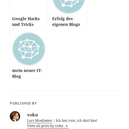
Google Hacks
Erfolg des
und Tricks
eigenen Blogs
prüfen
mein neuer IT-
Blog
PUBLISHED BY
voku
Lars Moelleken
| Ich bin root, ich darf das!
View all posts by voku