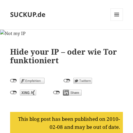
SUCKUP.de
MENU
AND
WIDGETS
Hide your IP – oder wie Tor
funktioniert
This blog post has been published on 2010-
02-08 and may be out of date.