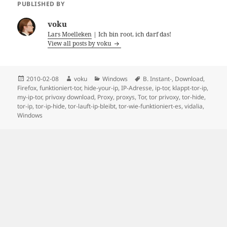
PUBLISHED BY
voku
Lars Moelleken
| Ich bin root, ich darf das!
View all posts by voku
Posted
Author
Categories
Tags
2010-02-08
voku
Windows
B. Instant-
,
Download
,
on
Firefox
,
funktioniert-tor
,
hide-your-ip
,
IP-Adresse
,
ip-tor
,
klappt-tor-ip
,
my-ip-tor
,
privoxy download
,
Proxy
,
proxys
,
Tor
,
tor privoxy
,
tor-hide
,
tor-ip
,
tor-ip-hide
,
tor-lauft-ip-bleibt
,
tor-wie-funktioniert-es
,
vidalia
,
Windows