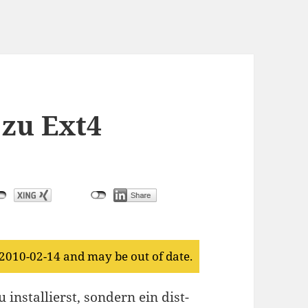
 zu Ext4
 2010-02-14 and may be out of date.
 installierst, sondern ein dist-