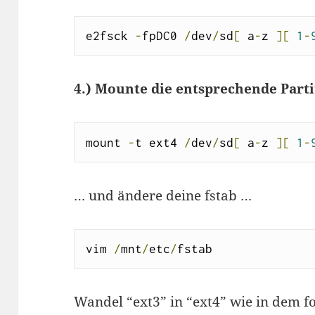
e2fsck 
-
fpDC0 
/
dev
/
sd
[
 a
-
z 
][
1
-
4.) Mounte die entsprechende Part
mount 
-
t ext4 
/
dev
/
sd
[
 a
-
z 
][
1
-
… und ändere deine fstab …
vim 
/
mnt
/
etc
/
fstab
Wandel “ext3” in “ext4” wie in dem fo