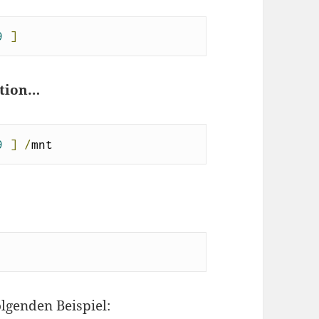
9
]
ition…
9
]
/
mnt
lgenden Beispiel: