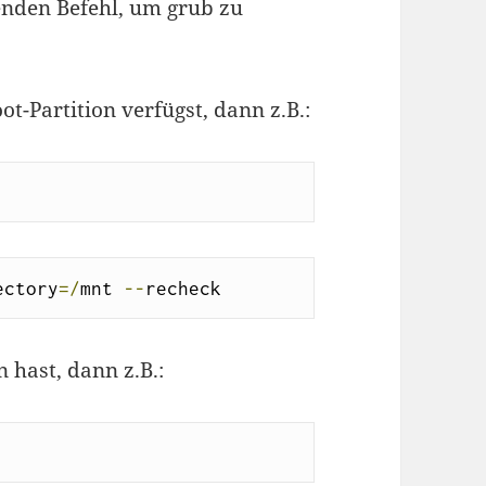
enden Befehl, um grub zu
t-Partition verfügst, dann z.B.:
ectory
=/
mnt 
--
recheck
 hast, dann z.B.: