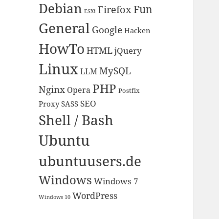
Debian
Fun
Firefox
ESXi
General
Google
Hacken
HowTo
HTML
jQuery
Linux
MySQL
LLM
PHP
Nginx
Opera
Postfix
SEO
Proxy
SASS
Shell / Bash
Ubuntu
ubuntuusers.de
Windows
Windows 7
WordPress
Windows 10