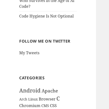
Who Survives in the Age of AI
Code?
Code Hygiene Is Not Optional
FOLLOW ME ON TWITTER
My Tweets
CATEGORIES
Android
Apache
C
Browser
Arch Linux
Chromium
CSS
CMS