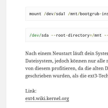
mount 
/
dev
/
sda1 
/
mnt
/
bootgrub
-
in
/dev/
sda 
--
root
-
directory
=/
mnt 
-
Nach einem Neustart läuft dein Syst
Dateisystem, jedoch können nur alle
von diesem profitieren, da die alten D
geschrieben wurden, als die ext3-Tech
Link:
ext4.wiki.kernel.org