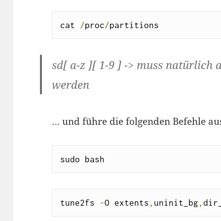
cat 
/
proc
/
partitions
sd[ a-z ][ 1-9 ] -> muss natürlic
werden
… und führe die folgenden Befehle au
sudo bash
tune2fs 
-
O extents
,
uninit_bg
,
dir