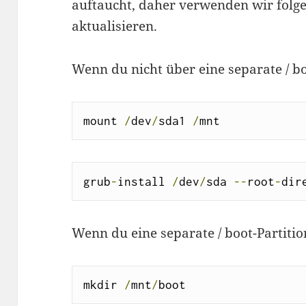
auftaucht, daher verwenden wir folg
aktualisieren.
Wenn du nicht über eine separate / boo
mount 
/
dev
/
sda1 
/
mnt
grub
-
install 
/
dev
/
sda 
--
root
-
dir
Wenn du eine separate / boot-Partition
mkdir 
/
mnt
/
boot