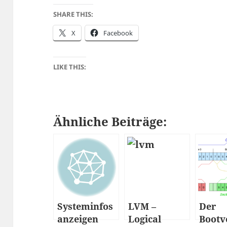
SHARE THIS:
X
Facebook
LIKE THIS:
Ähnliche Beiträge:
Systeminfos
LVM –
Der
anzeigen
Logical
Bootv