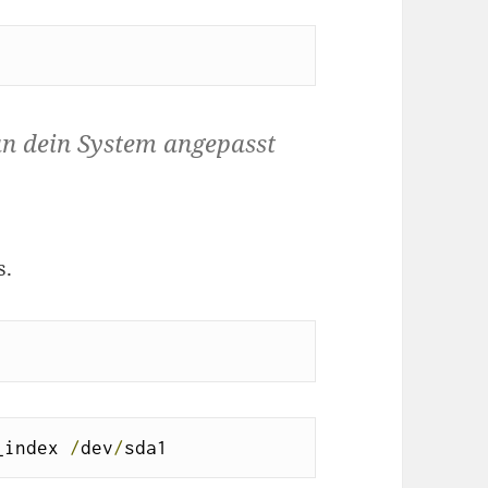
h an dein System angepasst
s.
_index 
/
dev
/
sda1