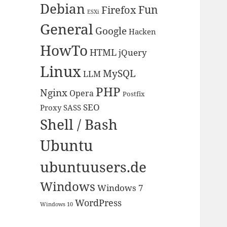
Debian
Fun
Firefox
ESXi
General
Google
Hacken
HowTo
HTML
jQuery
Linux
MySQL
LLM
PHP
Nginx
Opera
Postfix
SEO
Proxy
SASS
Shell / Bash
Ubuntu
ubuntuusers.de
Windows
Windows 7
WordPress
Windows 10