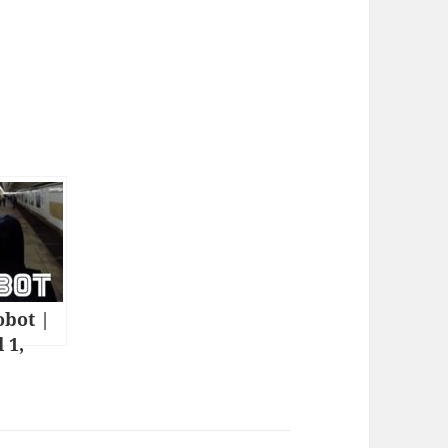
obot |
l 1,
1 in a
ell