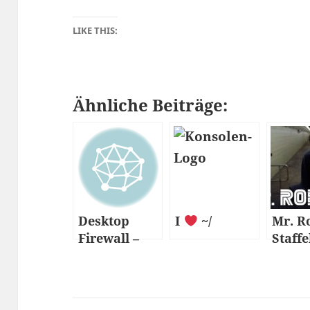
LIKE THIS:
Ähnliche Beiträge:
Desktop
I
~/
Mr. R
Firewall –
Staffe
iptables
Folge 
nutsh