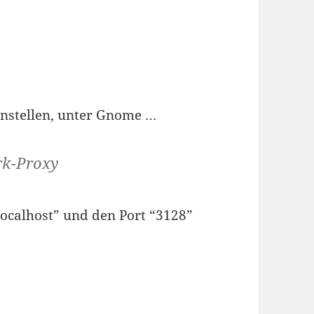
nstellen, unter Gnome …
rk-Proxy
localhost” und den Port “3128”