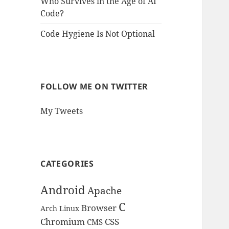
Who Survives in the Age of AI
Code?
Code Hygiene Is Not Optional
FOLLOW ME ON TWITTER
My Tweets
CATEGORIES
Android
Apache
C
Browser
Arch Linux
Chromium
CSS
CMS