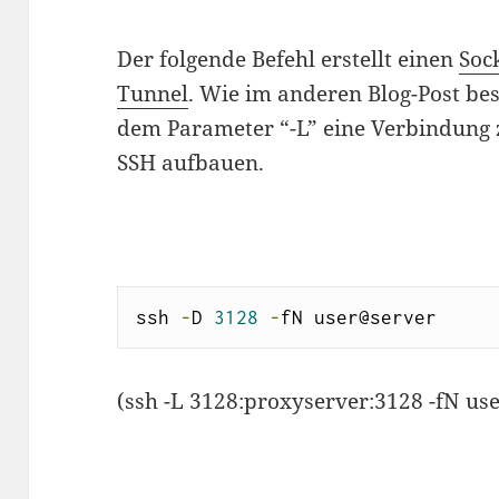
Der folgende Befehl erstellt einen
Soc
Tunnel
. Wie im anderen Blog-Post be
dem Parameter “-L” eine Verbindung
SSH aufbauen.
ssh 
-
D 
3128
-
fN user@server
(ssh -L 3128:proxyserver:3128 -fN u