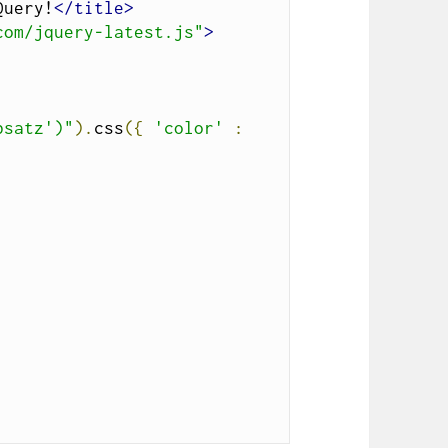
Query!
</title>
com/jquery-latest.js"
>
bsatz')"
).
css
({
'color'
: