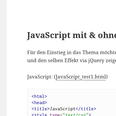
JavaScript mit & ohn
Für den Einstieg in das Thema möchte 
und den selben Effekt via jQuery zeig
JavaScript: (
JavaScript_test1.html
)
<html>
<head>
<title>
JavaScript
</title>
<style
type
=
"text/css"
>