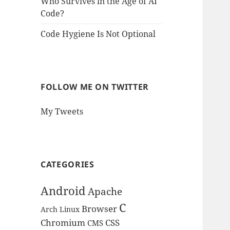
Who Survives in the Age of AI
Code?
Code Hygiene Is Not Optional
FOLLOW ME ON TWITTER
My Tweets
CATEGORIES
Android
Apache
C
Browser
Arch Linux
Chromium
CSS
CMS