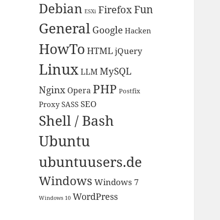
Debian
Fun
Firefox
ESXi
General
Google
Hacken
HowTo
HTML
jQuery
Linux
MySQL
LLM
PHP
Nginx
Opera
Postfix
SEO
Proxy
SASS
Shell / Bash
Ubuntu
ubuntuusers.de
Windows
Windows 7
WordPress
Windows 10