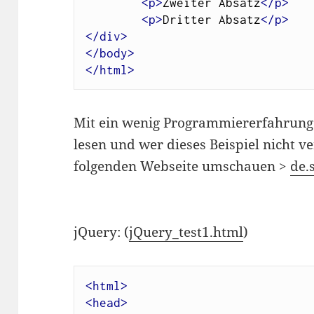
<p>
Zweiter Absatz
</p>
<p>
Dritter Absatz
</p>
</div>
</body>
</html>
Mit ein wenig Programmiererfahrung 
lesen und wer dieses Beispiel nicht ver
folgenden Webseite umschauen >
de.
jQuery: (
jQuery_test1.html
)
<html>
<head>