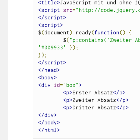
<title>
JavaScript mit und ohne j
<script
src
=
"http://code.jquery.
</script>
<script>
$
(
document
).
ready
(
function
()
{
	$
(
"p:contains('Zweiter A
'#009933'
});
});
</script>
</head>
<body>
<div
id
=
"box"
>
<p>
Erster Absatz
</p>
<p>
Zweiter Absatz
</p>
<p>
Dritter Absatz
</p>
</div>
</body>
</html>