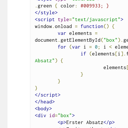
.
green 
{
 color
:
#009933; }
</style>
<script
tyle
=
"text/javascript"
>
window
.
onload 
=
function
()
{
var
 elements 
=
document
.
getElementById
(
"box"
).
g
for
(
var
 i 
=
0
;
 i 
<
 elem
if
(
elements
[
i
].
Absatz"
)
{
			elements
}
}
}
</script>
</head>
<body>
<div
id
=
"box"
>
<p>
Erster Absatz
</p>