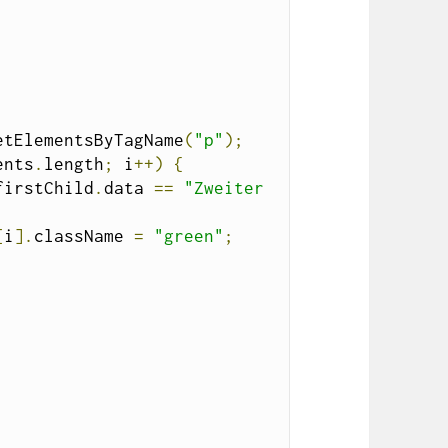
etElementsByTagName
(
"p"
);
ents
.
length
;
 i
++)
{
firstChild
.
data 
==
"Zweiter 
[
i
].
className 
=
"green"
;