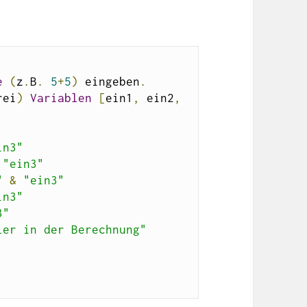
e
(
z
.
B
.
5
+
5
)
 eingeben
.
rei
)
Variablen
[
ein1
,
 ein2
,
in3"
"ein3"
"
&
"ein3"
in3"
3"
ler in der Berechnung"