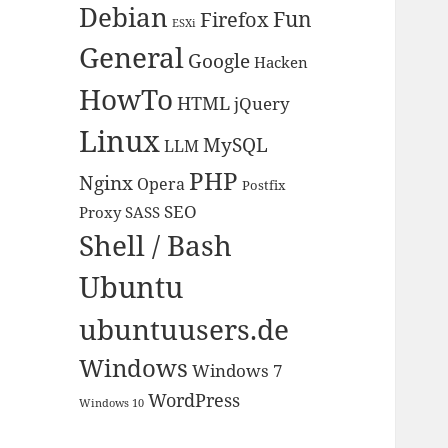
Debian
Fun
Firefox
ESXi
General
Google
Hacken
HowTo
HTML
jQuery
Linux
MySQL
LLM
PHP
Nginx
Opera
Postfix
SEO
Proxy
SASS
Shell / Bash
Ubuntu
ubuntuusers.de
Windows
Windows 7
WordPress
Windows 10