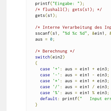
  printf
(
"Eingabe: "
);
/* flushall(); gets(s1); */
  gets
(
s1
);
/* Interne Verarbeitung des In
  sscanf
(
s1
,
"%d %c %d"
,
&
ein1
,
  aus 
=
0
;
/* Berechnung */
switch
(
ein2
)
{
case
'+'
:
 aus 
=
 ein1 
+
 ein3
;
case
'-'
:
 aus 
=
 ein1 
-
 ein3
;
case
'*'
:
 aus 
=
 ein1 
*
 ein3
;
case
'/'
:
 aus 
=
 ein1 
/
 ein3
;
case
'%'
:
 aus 
=
 ein1 
%
 ein3
;
default
:
 printf
(
"   Input er
}