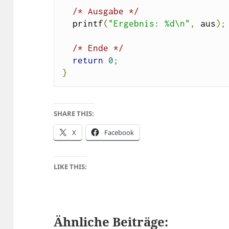
/* Ausgabe */
  printf
(
"Ergebnis: %d\n"
,
 aus
);
/* Ende */
return
0
;
}
SHARE THIS:
X
Facebook
LIKE THIS:
Ähnliche Beiträge: