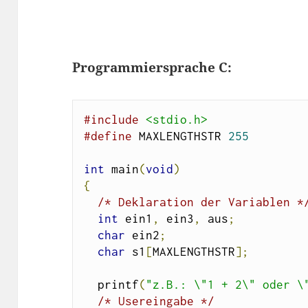
Programmiersprache C:
#include
<stdio.h>
#define
 MAXLENGTHSTR 
255
int
 main
(
void
)
{
/* Deklaration der Variablen *
int
 ein1
,
 ein3
,
 aus
;
char
 ein2
;
char
 s1
[
MAXLENGTHSTR
];
  printf
(
"z.B.: \"1 + 2\" oder \
/* Usereingabe */