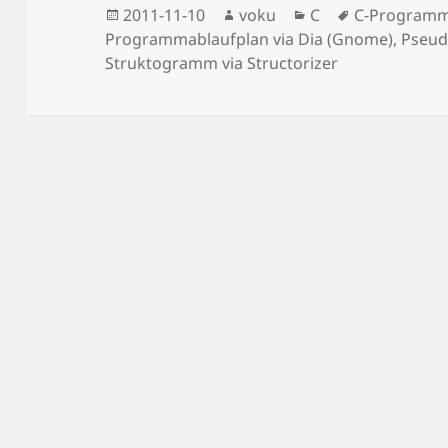
Posted
Author
Categories
Tags
2011-11-10
voku
C
C-Programm
on
Programmablaufplan via Dia (Gnome)
,
Pseu
Struktogramm via Structorizer