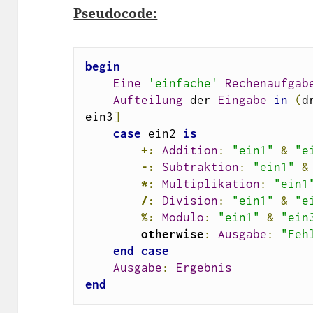
Pseudocode:
begin
Eine
'einfache'
Rechenaufgab
Aufteilung
 der 
Eingabe
in
(
d
ein3
]
case
 ein2 
is
+:
Addition
:
"ein1"
&
"e
-:
Subtraktion
:
"ein1"
&
*:
Multiplikation
:
"ein1
/:
Division
:
"ein1"
&
"e
%:
Modulo
:
"ein1"
&
"ein
otherwise
:
Ausgabe
:
"Feh
end
case
Ausgabe
:
Ergebnis
end