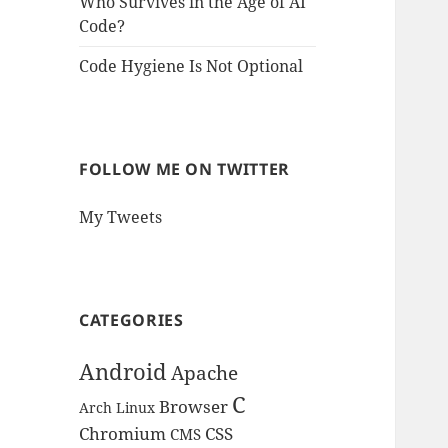
Who Survives in the Age of AI
Code?
Code Hygiene Is Not Optional
FOLLOW ME ON TWITTER
My Tweets
CATEGORIES
Android
Apache
C
Browser
Arch Linux
Chromium
CSS
CMS