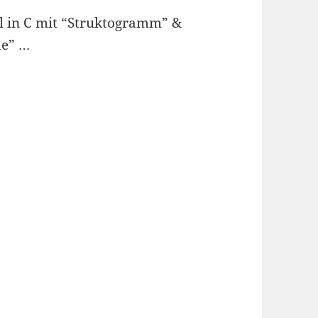
el in C mit “Struktogramm” &
de” …