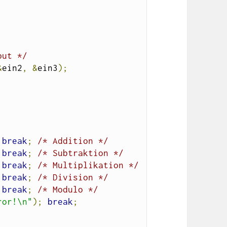
put */
&
ein2
,
&
ein3
);
break
;
/* Addition */
break
;
/* Subtraktion */
break
;
/* Multiplikation */
break
;
/* Division */
break
;
/* Modulo */
ror!\n"
);
break
;