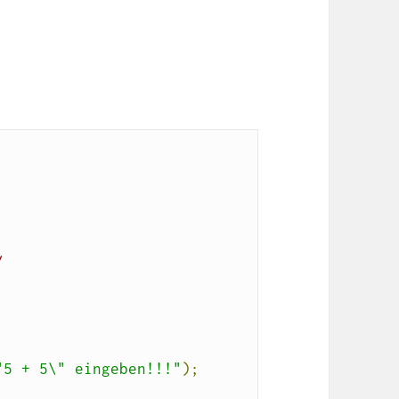
/
"5 + 5\" eingeben!!!"
);