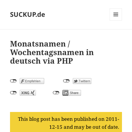
SUCKUP.de
MENU
AND
WIDGETS
Monatsnamen /
Wochentagsnamen in
deutsch via PHP
This blog post has been published on 2011-
12-15 and may be out of date.