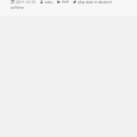
Posted
Author
Categories
Tags
2011-12-15
voku
PHP
php-date in deutsch
,
on
strftime