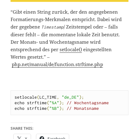
“Gibt einen String zurück, der den angegebenen
Formatierungs-Merkmalen entspricht. Dabei wird
der gegebene
/ Zeitstempel oder – falls
Timestamp
dieser fehlt – die momentane lokale Zeit benutzt.
Der Monats- und Wochentagsname wird
entsprechend des per
setlocale()
eingestellten
Wertes gesetzt.” –
php.net/manual/de/function.strftime.php
setlocale
(
LC_TIME
,
"de_DE"
);
echo strftime
(
"%A"
);
// Wochentagsname
echo strftime
(
"%B"
);
// Monatsname
SHARE THIS:
X
Facebook