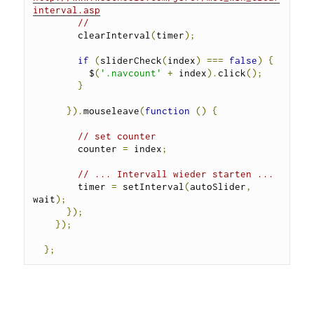
interval.asp
// 
        clearInterval
(
timer
);
if
(
sliderCheck
(
index
)
===
false
)
{
          $
(
'.navcount'
+
 index
).
click
();
}
}).
mouseleave
(
function
()
{
// set counter
        counter 
=
 index
;
// ... Intervall wieder starten ...
        timer 
=
 setInterval
(
autoSlider
,
wait
);
});
});
};