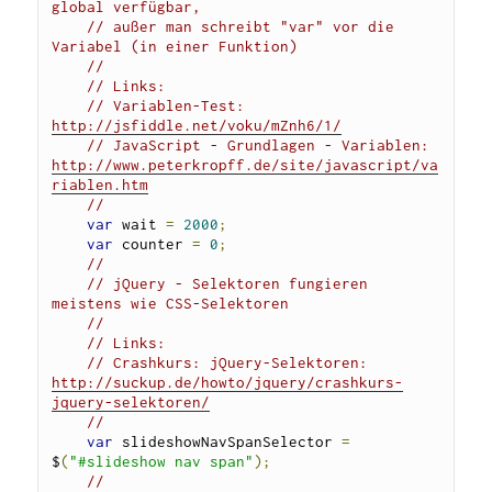
global verfügbar, 
// außer man schreibt "var" vor die 
Variabel (in einer Funktion) 
//
// Links:
// Variablen-Test: 
http://jsfiddle.net/voku/mZnh6/1/
// JavaScript - Grundlagen - Variablen: 
http://www.peterkropff.de/site/javascript/va
riablen.htm
//
var
 wait 
=
2000
;
var
 counter 
=
0
;
//
// jQuery - Selektoren fungieren 
meistens wie CSS-Selektoren
//
// Links:
// Crashkurs: jQuery-Selektoren: 
http://suckup.de/howto/jquery/crashkurs-
jquery-selektoren/
//
var
 slideshowNavSpanSelector 
=
$
(
"#slideshow nav span"
);
// 