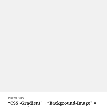
Post
PREVIOUS
navigation
“CSS -Gradient” + “Background-Image” =
Previous