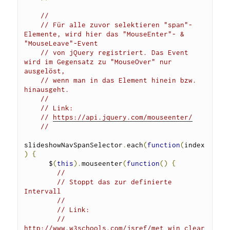
// 
// Für alle zuvor selektieren "span"-
Elemente, wird hier das "MouseEnter"- & 
"MouseLeave"-Event 
// von jQuery registriert. Das Event 
wird im Gegensatz zu "MouseOver" nur 
ausgelöst, 
// wenn man in das Element hinein bzw. 
hinausgeht.
//
// Link:
// 
https://api.jquery.com/mouseenter/
//
slideshowNavSpanSelector
.
each
(
function
(
index
)
{
      $
(
this
).
mouseenter
(
function
()
{
// 
// Stoppt das zur definierte 
Intervall
//
// Link:
// 
http://www.w3schools.com/jsref/met_win_clear