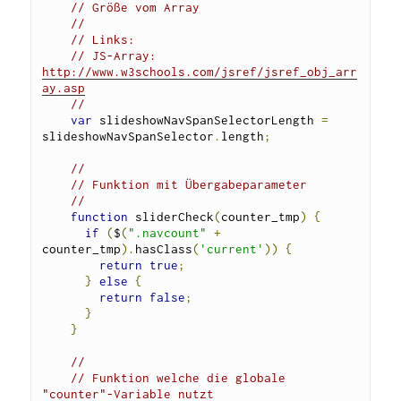
// Größe vom Array 
//
// Links:
// JS-Array: 
http://www.w3schools.com/jsref/jsref_obj_arr
ay.asp
//
var
 slideshowNavSpanSelectorLength 
=
slideshowNavSpanSelector
.
length
;
// 
// Funktion mit Übergabeparameter
//
function
 sliderCheck
(
counter_tmp
)
{
if
(
$
(
".navcount"
+
counter_tmp
).
hasClass
(
'current'
))
{
return
true
;
}
else
{
return
false
;
}
}
// 
// Funktion welche die globale 
"counter"-Variable nutzt