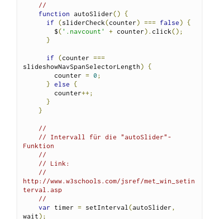
//
function
 autoSlider
()
{
if
(
sliderCheck
(
counter
)
===
false
)
{
        $
(
'.navcount'
+
 counter
).
click
();
}
if
(
counter 
===
slideshowNavSpanSelectorLength
)
{
        counter 
=
0
;
}
else
{
        counter
++;
}
}
// 
// Intervall für die "autoSlider"-
Funktion
//
// Link:
// 
http://www.w3schools.com/jsref/met_win_setin
terval.asp
// 
var
 timer 
=
 setInterval
(
autoSlider
,
wait
);