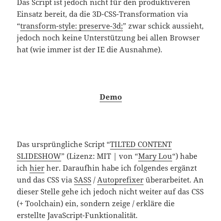
Das Script ist jedoch nicht für den produktiveren
Einsatz bereit, da die 3D-CSS-Transformation via
“
transform-style: preserve-3d;
” zwar schick aussieht,
jedoch noch keine Unterstützung bei allen Browser
hat (wie immer ist der IE die Ausnahme).
Demo
Das ursprüngliche Script “
TILTED CONTENT
SLIDESHOW
” (Lizenz: MIT | von “
Mary Lou
“) habe
ich
hier
her. Daraufhin habe ich folgendes ergänzt
und das CSS via
SASS
/
Autoprefixer
überarbeitet. An
dieser Stelle gehe ich jedoch nicht weiter auf das CSS
(+ Toolchain) ein, sondern zeige / erkläre die
erstellte JavaScript-Funktionalität.