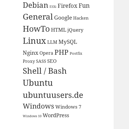
Debian
Fun
Firefox
ESXi
General
Google
Hacken
HowTo
HTML
jQuery
Linux
MySQL
LLM
PHP
Nginx
Opera
Postfix
SEO
Proxy
SASS
Shell / Bash
Ubuntu
ubuntuusers.de
Windows
Windows 7
WordPress
Windows 10