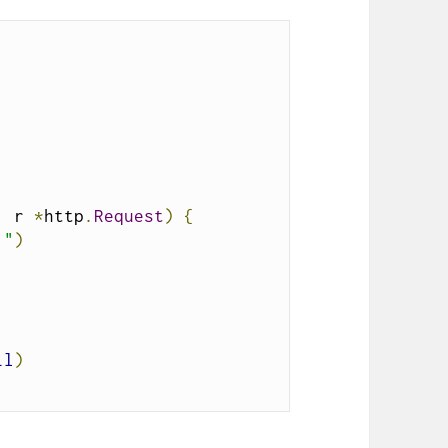
,
 r 
*
http
.
Request
)
{
!"
)
il
)