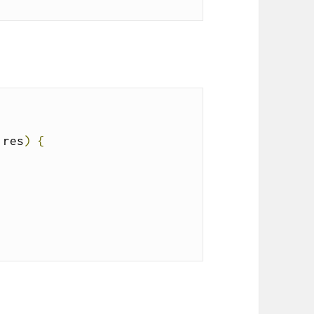
 res
)
{