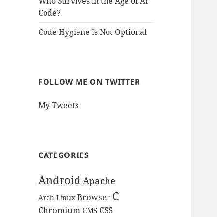
Who Survives in the Age of AI
Code?
Code Hygiene Is Not Optional
FOLLOW ME ON TWITTER
My Tweets
CATEGORIES
Android
Apache
C
Browser
Arch Linux
Chromium
CSS
CMS