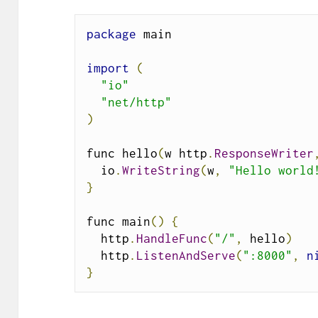
package
 main

import
(
"io"
"net/http"
)
func hello
(
w http
.
ResponseWriter
  io
.
WriteString
(
w
,
"Hello world
}
func main
()
{
  http
.
HandleFunc
(
"/"
,
 hello
)
  http
.
ListenAndServe
(
":8000"
,
n
}