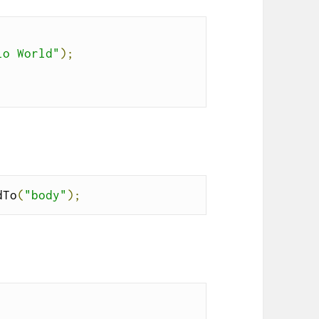
;
lo World"
);
dTo
(
"body"
);