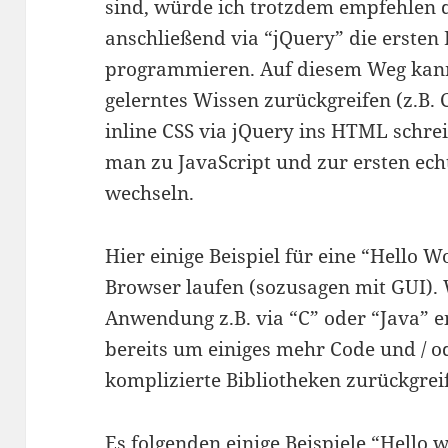
sind, würde ich trotzdem empfehlen 
anschließend via “jQuery” die ersten 
programmieren. Auf diesem Weg kann
gelerntes Wissen zurückgreifen (z.B. 
inline CSS via jQuery ins HTML schre
man zu JavaScript und zur ersten e
wechseln.
Hier einige Beispiel für eine “Hello 
Browser laufen (sozusagen mit GUI).
Anwendung z.B. via “C” oder “Java” 
bereits um einiges mehr Code und / o
komplizierte Bibliotheken zurückgrei
Es folgenden einige Beispiele “Hello w