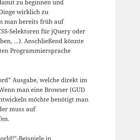
damit zu beginnen und
Dinge wirklich zu
 man bereits früh auf
CSS-Selektoren für jQuery oder
iben, …). Anschließend könnte
chten Programmiersprache
Word” Ausgabe, welche direkt im
 Wenn man eine Browser (GUI)
entwickeln möchte benötigt man
der muss auf
fen.
orld!”-Beispiele in