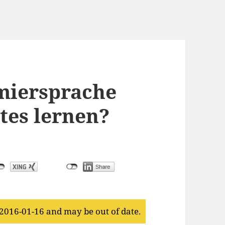
miersprache
stes lernen?
 2016-01-16 and may be out of date.