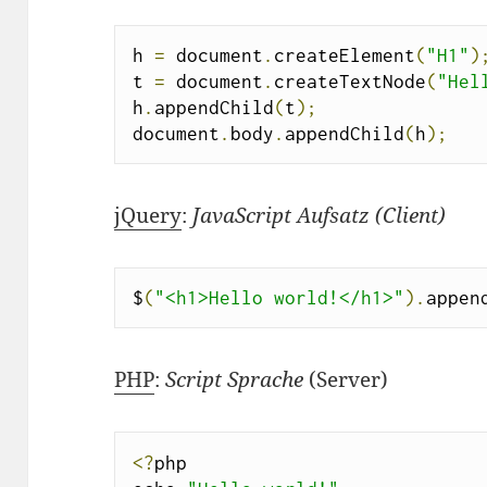
h 
=
 document
.
createElement
(
"H1"
)
t 
=
 document
.
createTextNode
(
"Hel
h
.
appendChild
(
t
);
document
.
body
.
appendChild
(
h
);
jQuery
:
JavaScript Aufsatz (Client)
$
(
"<h1>Hello world!</h1>"
).
appen
PHP
:
Script Sprache
(Server)
<?
php
