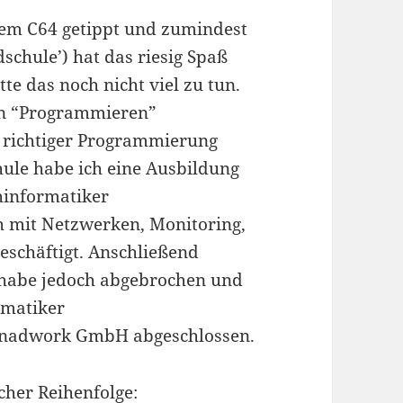
nem C64 getippt und zumindest
schule’) hat das riesig Spaß
e das noch nicht viel zu tun.
nn “Programmieren”
it richtiger Programmierung
hule habe ich eine Ausbildung
hinformatiker
 mit Netzwerken, Monitoring,
eschäftigt. Anschließend
 habe jedoch abgebrochen und
rmatiker
enadwork GmbH abgeschlossen.
cher Reihenfolge: