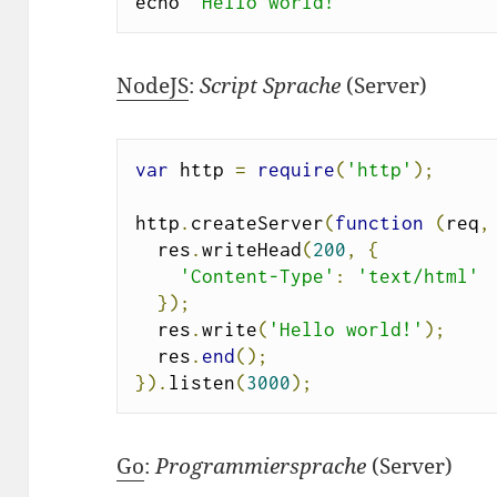
echo 
"Hello world!"
NodeJS
:
Script Sprache
(Server)
var
 http 
=
require
(
'http'
);
http
.
createServer
(
function
(
req
,
  res
.
writeHead
(
200
,
{
'Content-Type'
:
'text/html'
});
  res
.
write
(
'Hello world!'
);
  res
.
end
();
}).
listen
(
3000
);
Go
:
Programmiersprache
(Server)