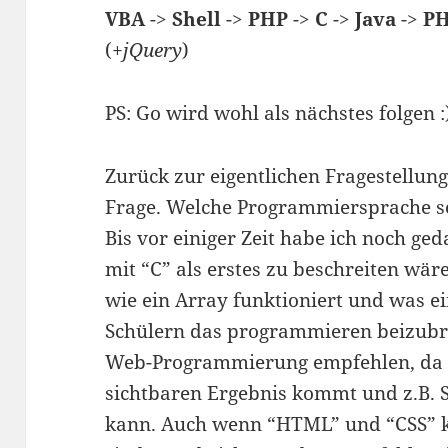
VBA
->
Shell
->
PHP
->
C
->
Java
->
PH
(
+jQuery
)
PS: Go wird wohl als nächstes folgen :
Zurück zur eigentlichen Fragestellung
Frage. Welche Programmiersprache so
Bis vor einiger Zeit habe ich noch ge
mit “C” als erstes zu beschreiten wär
wie ein Array funktioniert und was ein
Schülern das programmieren beizubri
Web-Programmierung empfehlen, da m
sichtbaren Ergebnis kommt und z.B. S
kann. Auch wenn “HTML” und “CSS” 