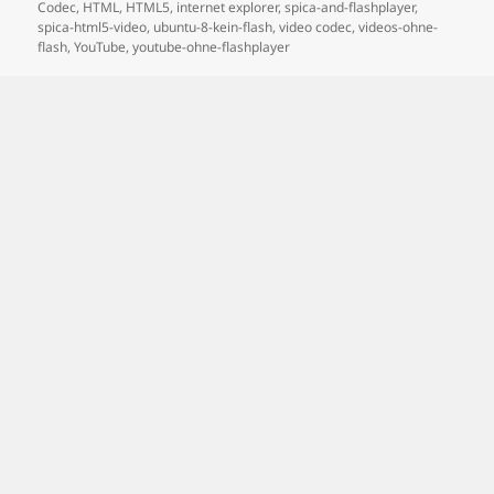
Codec
,
HTML
,
HTML5
,
internet explorer
,
spica-and-flashplayer
,
spica-html5-video
,
ubuntu-8-kein-flash
,
video codec
,
videos-ohne-
flash
,
YouTube
,
youtube-ohne-flashplayer