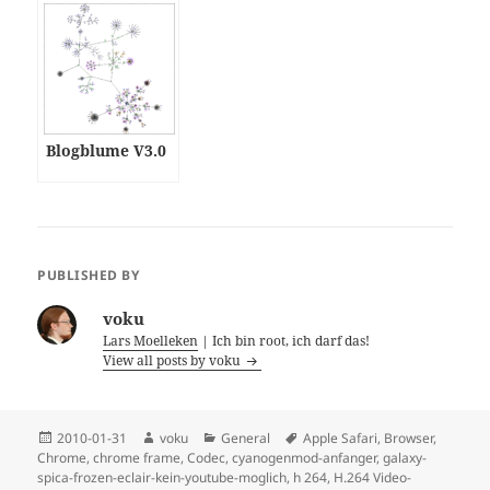
Blogblume V3.0
PUBLISHED BY
voku
Lars Moelleken
| Ich bin root, ich darf das!
View all posts by voku
Posted
Author
Categories
Tags
2010-01-31
voku
General
Apple Safari
,
Browser
,
on
Chrome
,
chrome frame
,
Codec
,
cyanogenmod-anfanger
,
galaxy-
spica-frozen-eclair-kein-youtube-moglich
,
h 264
,
H.264 Video-