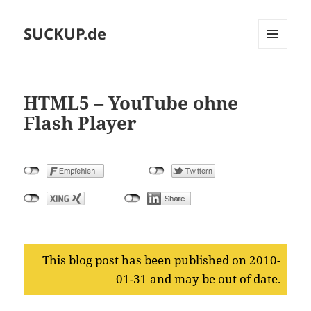
SUCKUP.de
MENU
AND
WIDGETS
HTML5 – YouTube ohne
Flash Player
This blog post has been published on 2010-
01-31 and may be out of date.