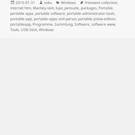
Posted
Author
Categories
Tags
2010-01-31
voku
Windows
freeware collection
,
on
internet htm
,
liberkey-skin
,
lupo_pensuite
,
packages
,
Portable
,
portable apps
,
portable software
,
portable-administrator-tools
,
portable-app
,
portable-apps-xml-parser
,
portable-yslow-edition
,
portableapp
,
Programme
,
Sammlung
,
Software
,
software www
,
Tools
,
USB-Stick
,
Windows