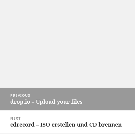
Post
PREVIOUS
navigation
drop.io – Upload your files
Previous
post:
NEXT
cdrecord – ISO erstellen und CD brennen
Next
post: