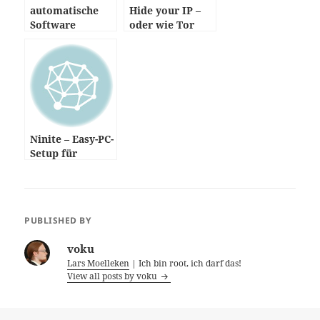
automatische
Hide your IP –
Software
oder wie Tor
Updates
funktioniert
Ninite – Easy-PC-
Setup für
Windows
PUBLISHED BY
voku
Lars Moelleken
| Ich bin root, ich darf das!
View all posts by voku