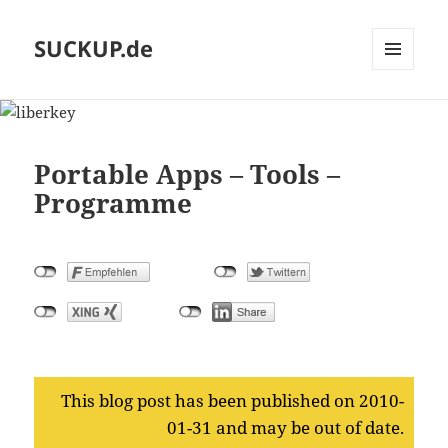
SUCKUP.de
MENU
AND
WIDGETS
Portable Apps – Tools –
Programme
This blog post has been published on 2010-
01-31 and may be out of date.