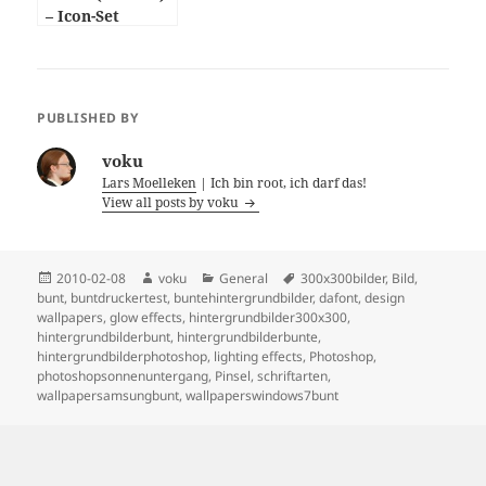
– Icon-Set
PUBLISHED BY
voku
Lars Moelleken
| Ich bin root, ich darf das!
View all posts by voku
Posted
Author
Categories
Tags
2010-02-08
voku
General
300x300bilder
,
Bild
,
on
bunt
,
buntdruckertest
,
buntehintergrundbilder
,
dafont
,
design
wallpapers
,
glow effects
,
hintergrundbilder300x300
,
hintergrundbilderbunt
,
hintergrundbilderbunte
,
hintergrundbilderphotoshop
,
lighting effects
,
Photoshop
,
photoshopsonnenuntergang
,
Pinsel
,
schriftarten
,
wallpapersamsungbunt
,
wallpaperswindows7bunt