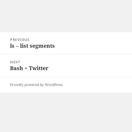
Post
PREVIOUS
navigation
ls – list segments
Previous
post:
NEXT
Bash + Twitter
Next
post:
Proudly powered by WordPress