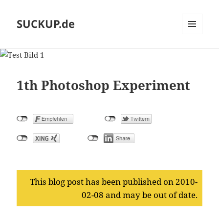
SUCKUP.de
MENU
AND
WIDGETS
1th Photoshop Experiment
This blog post has been published on 2010-
02-08 and may be out of date.