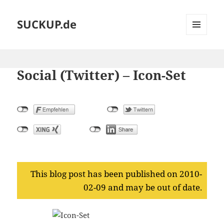
SUCKUP.de
MENU
AND
WIDGETS
Social (Twitter) – Icon-Set
This blog post has been published on 2010-
02-09 and may be out of date.