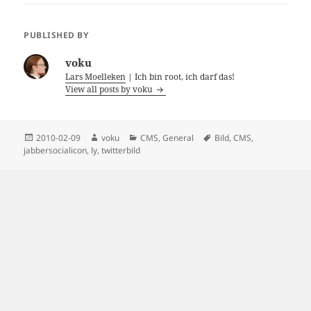
PUBLISHED BY
voku
Lars Moelleken
| Ich bin root, ich darf das!
View all posts by voku
Posted
Author
Categories
Tags
2010-02-09
voku
CMS
,
General
Bild
,
CMS
,
on
jabbersocialicon
,
ly
,
twitterbild