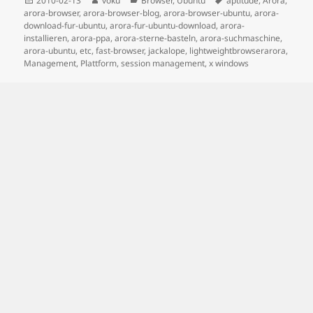
2010-02-13
voku
Browser
,
Ubuntu
aptitude
,
Arora
,
on
arora-browser
,
arora-browser-blog
,
arora-browser-ubuntu
,
arora-
download-fur-ubuntu
,
arora-fur-ubuntu-download
,
arora-
installieren
,
arora-ppa
,
arora-sterne-basteln
,
arora-suchmaschine
,
arora-ubuntu
,
etc
,
fast-browser
,
jackalope
,
lightweightbrowserarora
,
Management
,
Plattform
,
session management
,
x windows