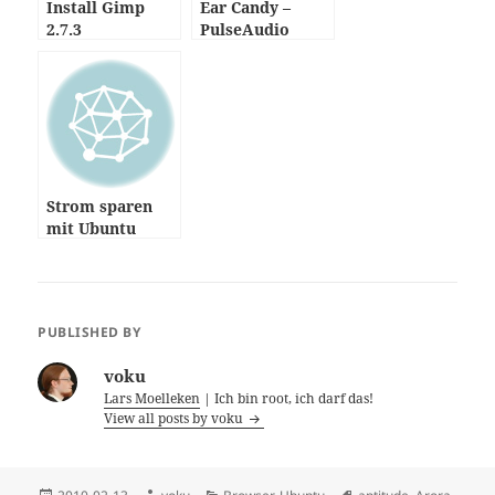
Install Gimp
Ear Candy –
2.7.3
PulseAudio
Manager
Strom sparen
mit Ubuntu
PUBLISHED BY
voku
Lars Moelleken
| Ich bin root, ich darf das!
View all posts by voku
Posted
Author
Categories
Tags