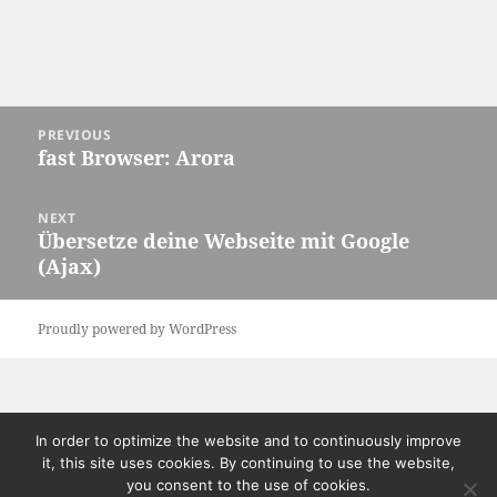
Post
PREVIOUS
navigation
fast Browser: Arora
Previous
post:
NEXT
Übersetze deine Webseite mit Google
Next
(Ajax)
post:
Proudly powered by WordPress
In order to optimize the website and to continuously improve
it, this site uses cookies. By continuing to use the website,
you consent to the use of cookies.