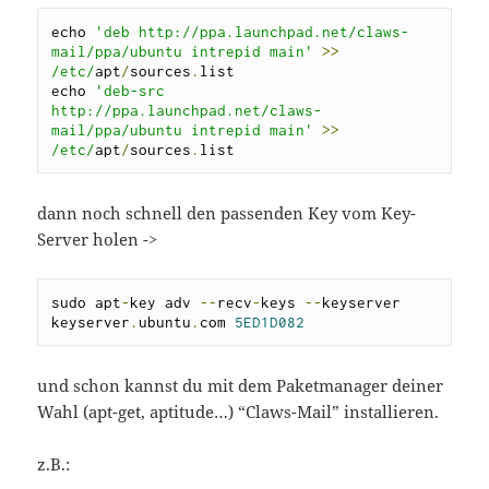
echo 
'deb http://ppa.launchpad.net/claws-
mail/ppa/ubuntu intrepid main'
>>
/etc/
apt
/
sources
.
list

echo 
'deb-src 
http://ppa.launchpad.net/claws-
mail/ppa/ubuntu intrepid main'
>>
/etc/
apt
/
sources
.
list
dann noch schnell den passenden Key vom Key-
Server holen ->
sudo apt
-
key adv 
--
recv
-
keys 
--
keyserver 
keyserver
.
ubuntu
.
com 
5ED1D082
und schon kannst du mit dem Paketmanager deiner
Wahl (apt-get, aptitude…) “Claws-Mail” installieren.
z.B.: