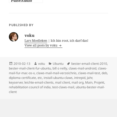
PulseAudio
Manager
PUBLISHED BY
voku
Lars Moelleken
| Ich bin root, ich darf das!
View all posts by voku
Posted
Author
Categories
Tags
2010-02-13
voku
Ubuntu
bester-email-client-2010
,
on
bester-mail-client-fur-ubuntu
,
bill o reilly
,
claws-mail-android
,
claws-
mail-fur-mac-os-x
,
claws-mail-mail-verzeichnis
,
claws-mail-test
,
deb
,
diploma certificate
,
etc
,
install-ubuntu-claws
,
intrepid
,
Jahr
,
keyserver
,
leichte-email-clients
,
mail client
,
mail org
,
Main
,
Projekt
,
rehabilitation council of india
,
test-claws-mail
,
ubuntu-bester-mail-
client