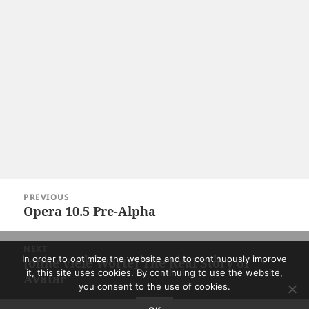
Post
PREVIOUS
navigation
Opera 10.5 Pre-Alpha
Previous
post:
NEXT
In order to optimize the website and to continuously improve
[ohne viele Worte] The Real Story of
Next
it, this site uses cookies. By continuing to use the website,
Avatar
post:
you consent to the use of cookies.