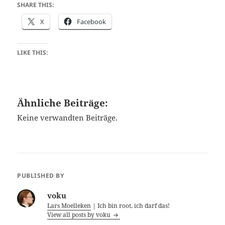
SHARE THIS:
X
Facebook
LIKE THIS:
Ähnliche Beiträge:
Keine verwandten Beiträge.
PUBLISHED BY
voku
Lars Moelleken
| Ich bin root, ich darf das!
View all posts by voku