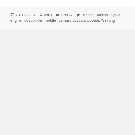
Posted
Author
Categories
Tags
2010-02-15
voku
Firefox
Fennec
,
Handys
,
layout
on
engine
,
location bar
,
mobile 1
,
smart location
,
Update
,
Wirkung