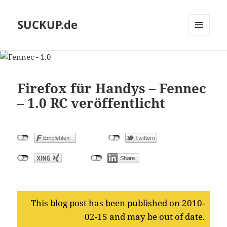
SUCKUP.de
MENU
AND
WIDGETS
Firefox für Handys – Fennec
– 1.0 RC veröffentlicht
This blog post has been published on 2010-
02-15 and may be out of date.