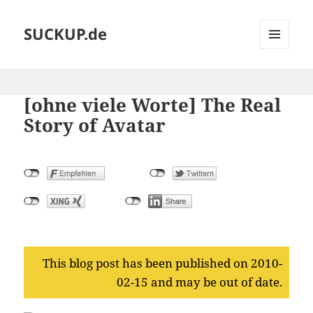
SUCKUP.de
MENU
AND
WIDGETS
[ohne viele Worte] The Real
Story of Avatar
This blog post has been published on 2010-
02-15 and may be out of date.