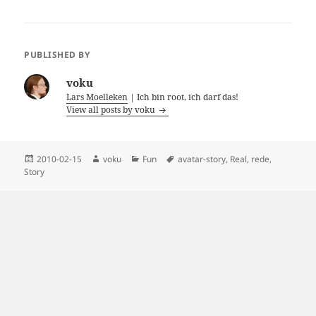
PUBLISHED BY
voku
Lars Moelleken
| Ich bin root, ich darf das!
View all posts by voku
Posted
Author
Categories
Tags
2010-02-15
voku
Fun
avatar-story
,
Real
,
rede
,
on
Story