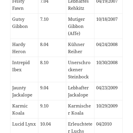
Feisty
7.04
Lebhaftes
04/19/2007
Fawn
Rehkitz
Gutsy
7.10
Mutiger
10/18/2007
Gibbon
Gibbon
(Affe)
Hardy
8.04
Kühner
04/24/2008
Heron
Reiher
Intrepid
8.10
Unerschro
10/30/2008
Ibex
ckener
Steinbock
Jaunty
9.04
Lebhafter
04/23/2009
Jackalope
Jackalope
Karmic
9.10
Karmische
10/29/2009
Koala
r Koala
Lucid Lynx
10.04
Erleuchtete
04/2010
r Luchs