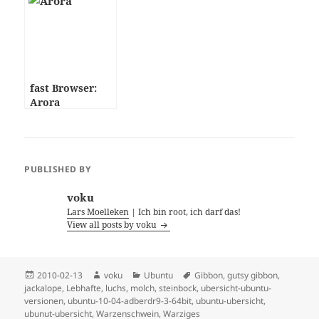
fast Browser:
Arora
PUBLISHED BY
voku
Lars Moelleken
| Ich bin root, ich darf das!
View all posts by voku
Posted
Author
Categories
Tags
2010-02-13
voku
Ubuntu
Gibbon
,
gutsy gibbon
,
on
jackalope
,
Lebhafte
,
luchs
,
molch
,
steinbock
,
ubersicht-ubuntu-
versionen
,
ubuntu-10-04-adberdr9-3-64bit
,
ubuntu-ubersicht
,
ubunut-ubersicht
,
Warzenschwein
,
Warziges