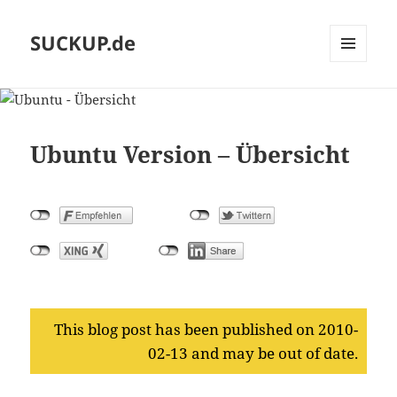
SUCKUP.de
MENU
AND
WIDGETS
Ubuntu Version – Übersicht
This blog post has been published on 2010-
02-13 and may be out of date.