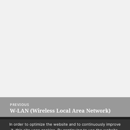
Post
PREVIOUS
navigation
W-LAN (Wireless Local Area Network)
Previous
post:
In order to optimize the website and to continuously improve
NEXT