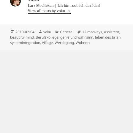
Lars Moelleken
| Ich bin root, ich darf das!
View all posts by voku
Posted
Author
Categories
Tags
2010-02-04
voku
General
12 monkeys
,
Assistent
,
on
beautiful mind
,
Berufskollege
,
genie und wahnsinn
,
leben des brian
,
systemintegration
,
Village
,
Werdegang
,
Wohnort