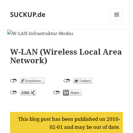
SUCKUP.de
MENU
AND
WIDGETS
W-LAN (Wireless Local Area
Network)
This blog post has been published on 2010-
02-01 and may be out of date.