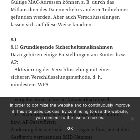
Gültige MAC-Adressen können z. B. durch das
Mitlauschen des Datenverkehrs anderer Teilnehmer
gefunden werden. Aber auch Verschlüsselungen
lassen sich auf diese Weise knacken.
8.)
8.1)
Grundlegende Sicherheitsmaßnahmen
Dazu gehören einige Einstellungen am Router bzw.
AP:
– Aktivierung der Verschlüsselung mit einer
sicheren Verschlüsselungsmethode, d. h.
mindestens WPA
– Vergabe eines sicheren Netzwerkschlüssels
In order to optimize the website and to continuously improve
it, this site uses cookies. By continuing to use the website,
– Ersetzen der werkseitig voreingestellten Router-
you consent to the use of cookies.
bzw. AP-Passwörter,
OK
Änderung des werkseitig voreingestellten, meist den
Gerätetyp verratenden SSID-Namens