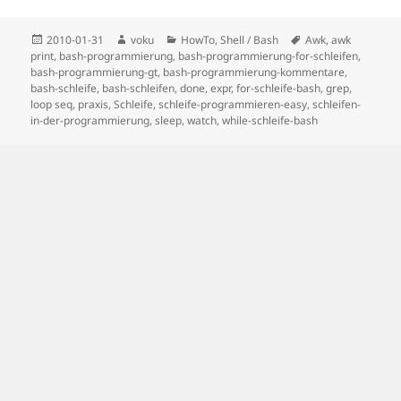
Posted
Author
Categories
Tags
2010-01-31
voku
HowTo
,
Shell / Bash
Awk
,
awk
on
print
,
bash-programmierung
,
bash-programmierung-for-schleifen
,
bash-programmierung-gt
,
bash-programmierung-kommentare
,
bash-schleife
,
bash-schleifen
,
done
,
expr
,
for-schleife-bash
,
grep
,
loop seq
,
praxis
,
Schleife
,
schleife-programmieren-easy
,
schleifen-
in-der-programmierung
,
sleep
,
watch
,
while-schleife-bash