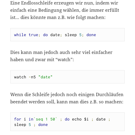
Eine Endlosschleife erzeugen wir nun, indem wir
einfach eine Bedingung wählen, die immer erfüllt
ist… dies könnte man z.B. wie folgt machen:
while
true
;
do
 date
;
 sleep 
5
;
done
Dies kann man jedoch auch sehr viel einfacher
haben und zwar mit “watch”:
watch 
-
n5 
"date"
Wenn die Schleife jedoch noch einigen Durchläufen
beendet werden soll, kann man dies z.B. so machen:
for
 i 
in
`seq 1 50`
;
do
 echo $i 
;
 date 
;
sleep 
5
;
done