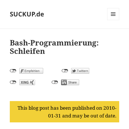
SUCKUP.de
MENU
AND
WIDGETS
Bash-Programmierung:
Schleifen
This blog post has been published on 2010-
01-31 and may be out of date.