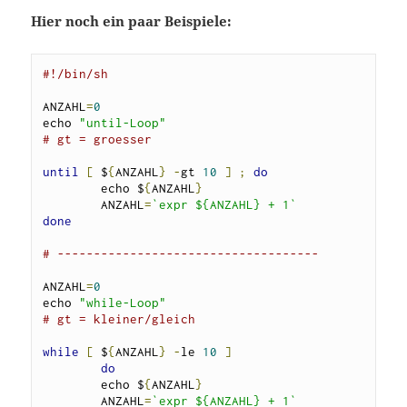
Hier noch ein paar Beispiele:
#!/bin/sh
ANZAHL
=
0
echo 
"until-Loop"
# gt = groesser
until
[
 $
{
ANZAHL
}
-
gt 
10
]
;
do
        echo $
{
ANZAHL
}
        ANZAHL
=
`expr ${ANZAHL} + 1`
done
# ------------------------------------
ANZAHL
=
0
echo 
"while-Loop"
# gt = kleiner/gleich
while
[
 $
{
ANZAHL
}
-
le 
10
]
do
        echo $
{
ANZAHL
}
        ANZAHL
=
`expr ${ANZAHL} + 1`