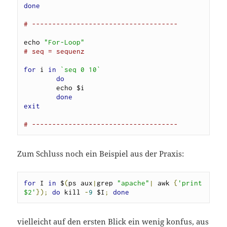
done
# ------------------------------------
echo 
"For-Loop"
# seq = sequenz
for
 i 
in
`seq 0 10`
do
        echo $i

done
exit
# ------------------------------------
Zum Schluss noch ein Beispiel aus der Praxis:
for
 I 
in
 $
(
ps aux
|
grep 
"apache"
|
 awk 
{
'print 
$2'
});
do
 kill 
-
9
 $I
;
done
vielleicht auf den ersten Blick ein wenig konfus, aus