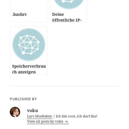
.bashrc
Deine
öffentliche IP-
Adresse – Linux
HowTo
Speicherverbrau
ch anzeigen
lassen
PUBLISHED BY
voku
Lars Moelleken
| Ich bin root, ich darf das!
View all posts by voku