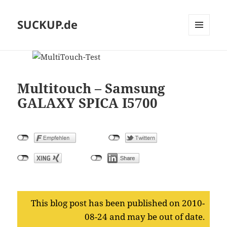
SUCKUP.de
MENU
AND
WIDGETS
Multitouch – Samsung
GALAXY SPICA I5700
This blog post has been published on 2010-
08-24 and may be out of date.