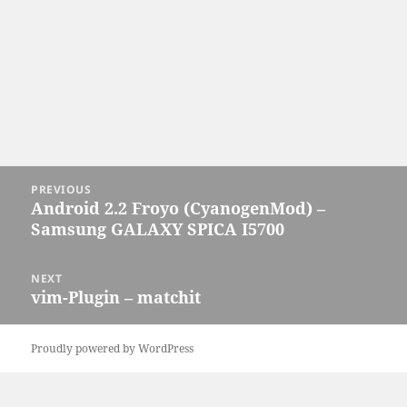
Post
PREVIOUS
navigation
Android 2.2 Froyo (CyanogenMod) –
Previous
Samsung GALAXY SPICA I5700
post:
NEXT
vim-Plugin – matchit
Next
post:
Proudly powered by WordPress