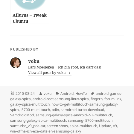
Ailurus – Tweak
Ubuntu
PUBLISHED BY
voku
Lars Moelleken
| Ich bin root, ich darf das!
View all posts by voku
Posted
Author
Categories
Tags
2010-08-24
voku
Android
,
HowTo
android-games-
on
galaxy-spica
,
android-root-samsung-linux-spica
,
fingern
,
forum link
,
galaxy-spica-multitouch
,
how-to-get-multitouch-samsung-galaxy-
spica
,
i5700-multi-touch
,
odin
,
samdroid-turbo-download
,
SamdroidMod
,
samsung-galaxy-spica-android-2-2-multitouch
,
samsung-galaxy-spica-multitouch
,
samsung-i5700-multitouch
,
samturbo_v9_pda-tar
,
screen shots
,
spica-multitouch
,
Update
,
v9
,
wie-offne-ich-exe-dateien-samsung-galaxy