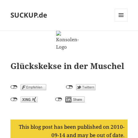
SUCKUP.de
MENU
AND
WIDGETS
Glückskekse in der Muschel
This blog post has been published on 2010-
09-14 and may be out of date.