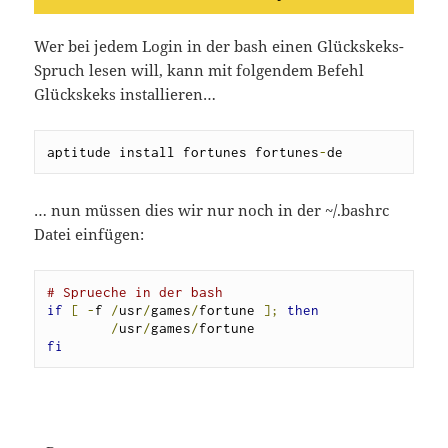
Wer bei jedem Login in der bash einen Glückskeks-
Spruch lesen will, kann mit folgendem Befehl
Glückskeks installieren…
aptitude install fortunes fortunes
-
de
… nun müssen dies wir nur noch in der ~/.bashrc
Datei einfügen:
# Sprueche in der bash
if
[
-
f 
/
usr
/
games
/
fortune 
];
then
/
usr
/
games
/
fi