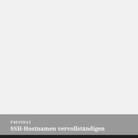
Post
PREVIOUS
navigation
SSH-Hostnamen vervollständigen
Previous
post: