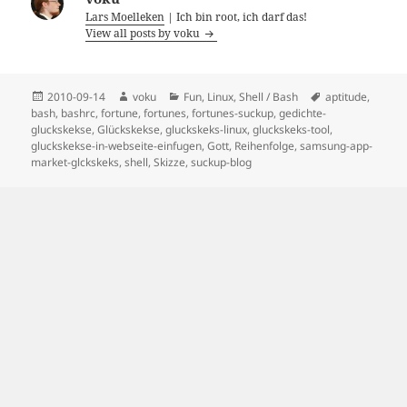
Lars Moelleken
| Ich bin root, ich darf das!
View all posts by voku
Posted
Author
Categories
Tags
2010-09-14
voku
Fun
,
Linux
,
Shell / Bash
aptitude
,
on
bash
,
bashrc
,
fortune
,
fortunes
,
fortunes-suckup
,
gedichte-
gluckskekse
,
Glückskekse
,
gluckskeks-linux
,
gluckskeks-tool
,
gluckskekse-in-webseite-einfugen
,
Gott
,
Reihenfolge
,
samsung-app-
market-glckskeks
,
shell
,
Skizze
,
suckup-blog