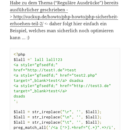
Habe zu dem Thema (“Reguläre Ausdrücke”) bereits
ausführlicher geschrieben -
>
http://suckup.de/howto/php-howto/php-sicherheit-
erhoehen-teil-2/
<- daher folgt hier einfach ein
Beispiel, welches man sicherlich noch optimieren
kann … :)
<?
php

$lall 
=
' lall lall123

<a style="gfsedfd;" 
href="http://test1.de">test

<a style="gfsedfd;" href="test2.php" 
target="_blank>test</a> dsadsa

<a style="gfsedfd;" href="http://test3.de" 
target="_blank>test</a>

dsads

'
;
$lall 
=
 str_ireplace
(
"\r"
,
''
,
 $lall
);
$lall 
=
 str_ireplace
(
"\n"
,
''
,
 $lall
);
$lall 
=
 str_ireplace
(
"\t"
,
''
,
 $lall
);
preg_match_all
(
'/<a [^>].*href="(.*)".*>/i'
,