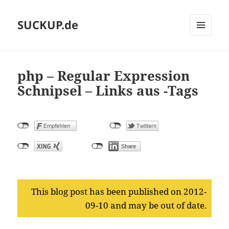
SUCKUP.de
MENU
AND
WIDGETS
php – Regular Expression
Schnipsel – Links aus
-Tags
This blog post has been published on 2012-
09-10 and may be out of date.