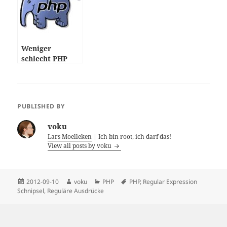
Weniger
schlecht PHP
programmieren
PUBLISHED BY
voku
Lars Moelleken
| Ich bin root, ich darf das!
View all posts by voku
Posted
Author
Categories
Tags
2012-09-10
voku
PHP
PHP
,
Regular Expression
on
Schnipsel
,
Reguläre Ausdrücke