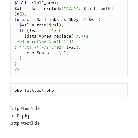
$lall
,
 $lall_new
);
$allLinks 
=
 explode
(
"</a>"
,
 $lall_new
[
0
]
[
0
]);
foreach
(
$allLinks 
as
 $key 
=>
 $val
)
{
  $val 
=
 trim
(
$val
);
if
(
$val 
!=
''
)
{
    $data 
=
preg_replace
(
'/.*<a 
[^>].*href\s*=\s*(["\'])
(.*?)\1.*>.*/i'
,
"$2"
,
$val
);
    echo $data 
.
"\n"
;
}
}
?>
php testtest
.
php
http://test1.de
test2.php
http://test3.de