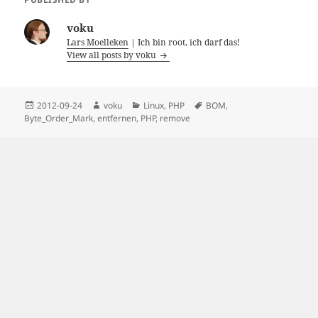
voku
Lars Moelleken
| Ich bin root, ich darf das!
View all posts by voku
Posted
Author
Categories
Tags
2012-09-24
voku
Linux
,
PHP
BOM
,
on
Byte_Order_Mark
,
entfernen
,
PHP
,
remove