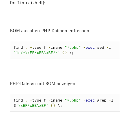
for Linux (shell):
BOM aus allen PHP-Dateien entfernen:
find 
.
-
type f 
-
iname 
"*.php"
-
exec
 sed 
-
i 
'1s/^\xEF\xBB\xBF//'
{}
 \;
PHP-Dateien mit BOM anzeigen:
find 
.
-
type f 
-
iname 
"*.php"
-
exec
 grep 
-
l 
$
'\xEF\xBB\xBF'
{}
 \;