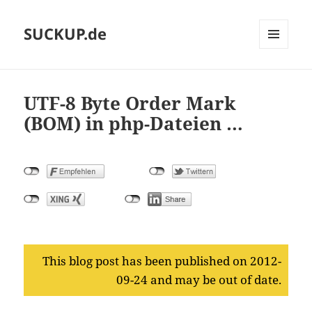
SUCKUP.de
MENU
AND
WIDGETS
UTF-8 Byte Order Mark
(BOM) in php-Dateien …
This blog post has been published on 2012-
09-24 and may be out of date.