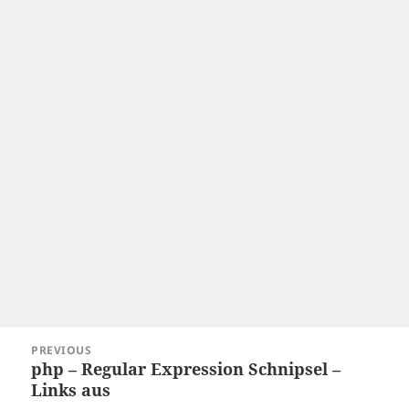
Post
PREVIOUS
navigation
php – Regular Expression Schnipsel –
Previous
Links aus
post: