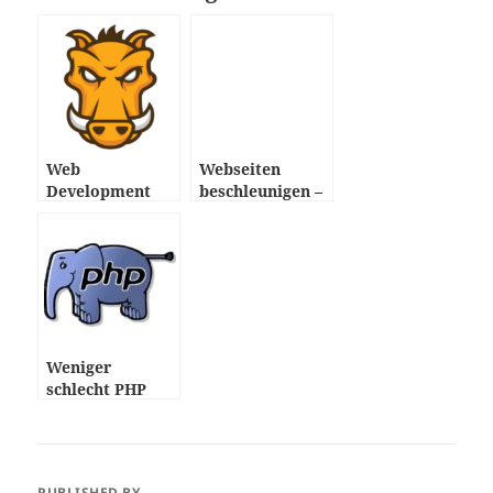
Web
Webseiten
Development
beschleunigen –
mit Linux
Übersicht
(Video)
Weniger
schlecht PHP
programmieren
PUBLISHED BY