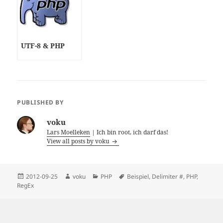
UTF-8 & PHP
PUBLISHED BY
voku
Lars Moelleken
| Ich bin root, ich darf das!
View all posts by voku
Posted
Author
Categories
Tags
2012-09-25
voku
PHP
Beispiel
,
Delimiter #
,
PHP
,
on
RegEx