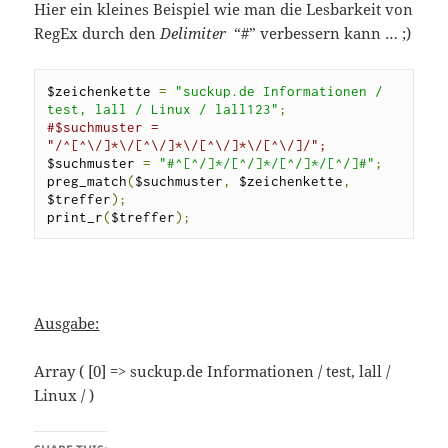
Hier ein kleines Beispiel wie man die Lesbarkeit von
RegEx durch den
Delimiter
“#” verbessern kann … ;)
$zeichenkette 
=
"suckup.de Informationen / 
test, lall / Linux / lall123"
;
#$suchmuster = 
"/^[^\/]*\/[^\/]*\/[^\/]*\/[^\/]/";
$suchmuster 
=
"#^[^/]*/[^/]*/[^/]*/[^/]#"
;
preg_match
(
$suchmuster
,
 $zeichenkette
,
$treffer
);
print_r
(
$treffer
);
Ausgabe:
Array ( [0] => suckup.de Informationen / test, lall /
Linux / )