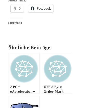
SHARE THIS:
X
Facebook
LIKE THIS:
Ähnliche Beiträge:
APC +
UTF-8 Byte
eAccelerator +
Order Mark
XCache
(BOM) in php-
Dateien …