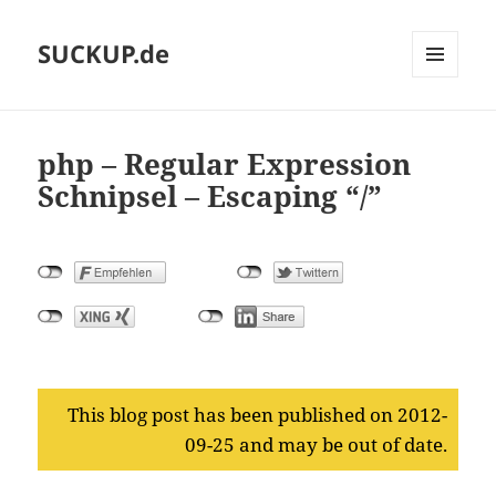
SUCKUP.de
MENU
AND
WIDGETS
php – Regular Expression
Schnipsel – Escaping “/”
This blog post has been published on 2012-
09-25 and may be out of date.